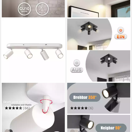
B.K.LICHT
NETTLIFE
Deckenleuchte LED
Deckenstrahler
Deckenlampe Wandleuchte
Deckenstrahler Weiß GU10
Wohnzimmer
4/6 Flammig
(66)
(6)
ab 37,95 €
ab 28,99 €
UVP
62,99 €
UVP
65,99 €
-40%
-56%
in 3-4 Werktagen bei dir
in 4-5 Werktagen bei dir