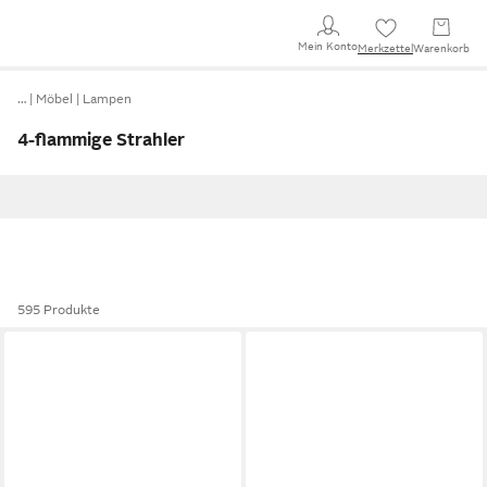
Mein Konto
Merkzettel
Warenkorb
…
Möbel
Lampen
4-flammige Strahler
595 Produkte