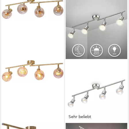
Sehr beliebt
NÄVE
B.K.LICHT