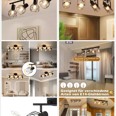
ZEDELMAIER
ZMH
Deckenstrahler
Deckenstrahler 2/3/4
Deckenleuchten 2/3/4
Flammig Rauchgrau Glas E14