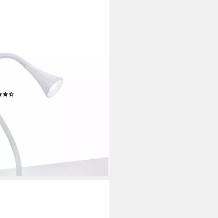
ITY LEUCHTEN
Klemmleuchte VIPER, LED fest
griert, 5 Jahre Garantie
(68)
3,29 €
rbar - in 3-4 Werktagen bei dir