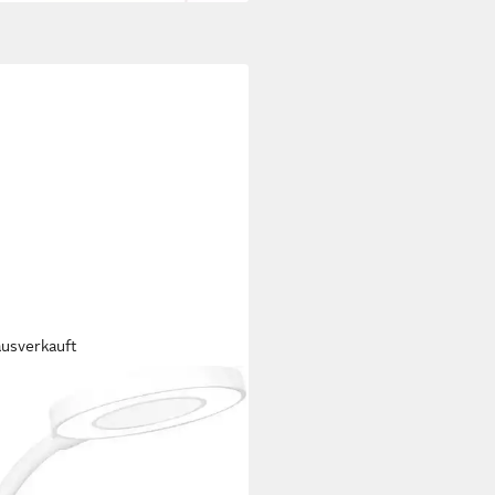
ausverkauft
IPS
Schreibtischlampe Forys 5W,
K, 200 Lumen, mit Clip, Akku,
hdim, weiss, Dimmfunktion,
Ladefunktion, mehrere