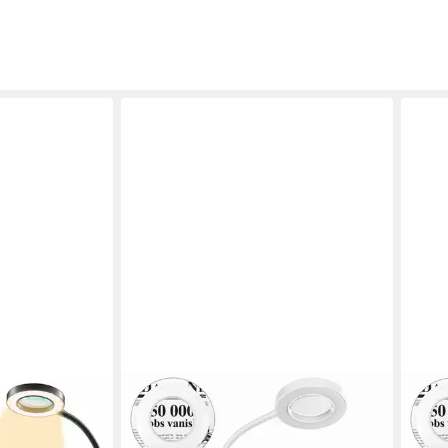
PRIISF
PRIIS
penleuchte
Klemmleuchte LED Lupenleuchte
Klem
t, Clip-On,
Klemmbar Arbeitsplatzlampe Lupe
Klem