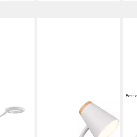
Fast 
REALITY LEUCHTEN
PHIL
Enthalten, 1 x
LED Klemmtischleuchte PONGO,
LED 
iß
LED Klemmleuchte mit Kabel und
4000
Kippschalter, 4,5W 500 Lumen,
Touc
Ein-/Ausschalter, LED fest integriert,
USB-