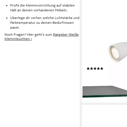
Prüfe die Klemmvorrichtung auf stabilen
Halt an deinen vorhandenen Möbeln.
Überlege dir vorher, welche Lichtstärke und
Farbtemperatur zu deinen Bedürfnissen
passt.
Noch Fragen? Hier geht's zum
Ratgeber Weiße
TRIO LEUCHTEN
Klemmleuchten ›
Klemmleuchte WANDA
mit Klemmhalterung e
max 10W Schnurschalt
Ein-/Ausschalter, Leuc
(1)
wechselbar, warmweiß 
22,09 €
UVP
31,99 €
flexibel verstellbar, id
-31%
Regal Schreibtisch Arb
lieferbar - in 3-4 Werktag