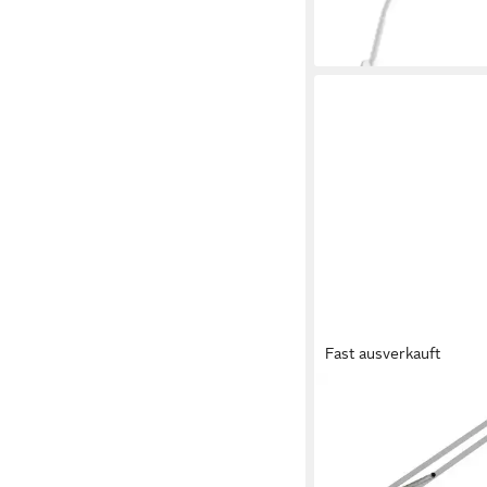
21,90 €
lieferbar - in 3-4 Werktag
Fast ausverkauft
BRILLIANT
Tischleuchte HOBBY, 
Leuchtmittel, 70cm H
40W, schwenkbar, Meta