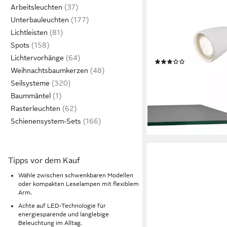
Arbeitsleuchten
LIGHTLING
Unterbauleuchten
Klemmleuchte Sandra
Lichtleisten
Leuchtmittel, mit Schn
Spots
flexibel, IP20
Lichtervorhänge
(1)
Weihnachtsbaumkerzen
19,99 €
UVP
31,99 €
Seilsysteme
-38%
lieferbar - in 3-4 Werktag
Baummäntel
Rasterleuchten
Schienensystem-Sets
Tipps vor dem Kauf
Wähle zwischen schwenkbaren Modellen
oder kompakten Leselampen mit flexiblem
Arm.
Achte auf LED-Technologie für
energiesparende und langlebige
Beleuchtung im Alltag.