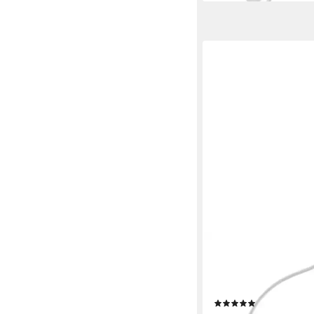
PRIOS
Klemmleuchte Harumi, 
4 W LED, universalwe
Produktdatenblatt
(1)