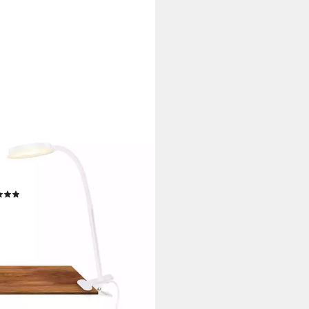
ONER LEUCHTEN
mleuchte PLEGG, LED fest
riert
(1)
5 €
UVP
36,95 €
rbar - in 3-4 Werktagen bei dir