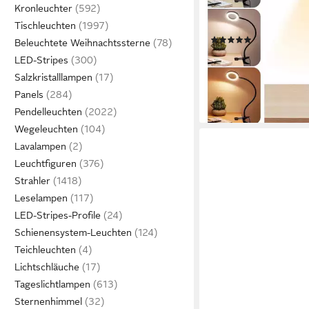
Kronleuchter
dimmbar, für Schlafzi
Tischleuchten
Büro Schreibtisch, flex
(1)
Schwanenhals, USB
Beleuchtete Weihnachtssterne
28,99 €
UVP
33,28 €
LED-Stripes
-13%
Salzkristalllampen
lieferbar in 2 Wochen
Panels
Pendelleuchten
Wegeleuchten
Lavalampen
Leuchtfiguren
Strahler
Leselampen
LED-Stripes-Profile
Schienensystem-Leuchten
Teichleuchten
Lichtschläuche
Tageslichtlampen
Sternenhimmel