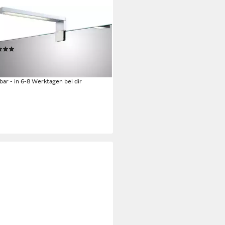
EY
mleuchte Lines I, LED fest
riert, 16 x 6,5 cm
(1)
9 €
UVP
78,95 €
rbar - in 6-8 Werktagen bei dir