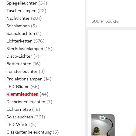
Spiegelleuchten
Taschenlampen
Nachtlichter
500 Produkte
Stirnlampen
Saunaleuchten
Lichterketten
Steckdosenlampen
Disco-Lichter
Bettleuchten
Fensterleuchter
Projektionslampen
LED-Bäume
Klemmleuchten
Dachrinnenleuchten
Lichternetze
Solarleuchten
VIVIHEYDAY
LED-Würfel
Klemmleuchte LED Lu
Glaskantenbeleuchtung
Klemmleuchte Ringlich