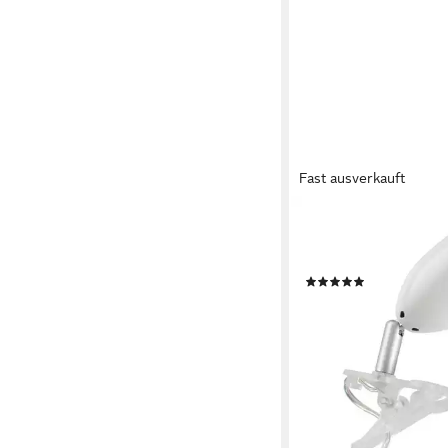
Fast ausverkauft
BRILLIANT
Tischleuchte Leo, LED
Warmweiß, LED Klem
(1)
ab 25,46 €
lieferbar - in 2-3 Werktag