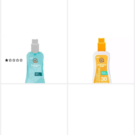
AUSTRALIAN GOLD
AUSTRALIAN GOLD
After Sun, erfrischendes und
Sonnenschutzcreme SPF 30
kühlendes Spraygel
Spray Gel 237ml
(1)
24,12 €
ab 20,71 €
(101,77 €/ 1 l)
(87,38 €/ 1 l)
lieferbar - in 2-3 Werktagen bei dir
lieferbar - in 2-3 Werktagen bei dir