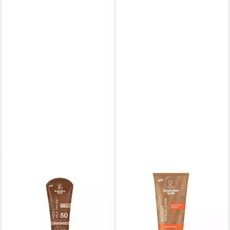
AUSTRALIAN GOLD
AUSTRALIAN GOLD
Sonnenschutzcreme SPF 50
Selbstbräunungslotion
Face +Self Tanner 88ml, Mit
Sunnless Lotion 177ml, gegen
Selbstbräuner
Trockene Haut, schütz und
33,22 €
repariert die Haut
(377,50 €/ 1 l)
30,74 €