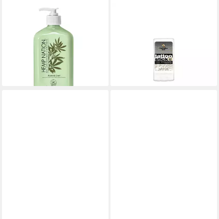
AUSTRALIAN GOLD
AUSTRALIAN GOLD
After Sun, After Sun Lotion
Sonnenschutzcreme Tattoo
36,99 €
Stick SPF 50, Mit
(36,99 €/ 1 l)
Sonnenschutz
lieferbar - in 3-4 Werktagen bei dir
32,04 €
(2.288,57 €/ 1 l)
lieferbar - in 2-3 Werktagen bei dir