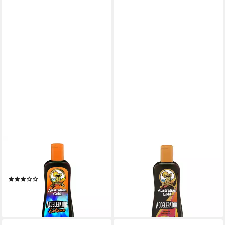
AUSTRALIAN GOLD
AUSTRALIAN GOLD
Selbstbräunungslotion,
Selbstbräunungslotion, Reines
natürliche bronzer
Tanning Produkt
(1)
25,38 €
27,96 €
(101,52 €/ 1 l)
(111,84 €/ 1 l)
lieferbar - in 2-3 Werktagen bei dir
lieferbar - in 2-3 Werktagen bei dir