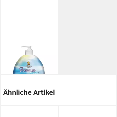
AUSTRALIAN GOLD
After Sun
35,93 €
(55,28 €/ 1 l)
lieferbar - in 2-3 Werktagen bei dir
Ähnliche Artikel