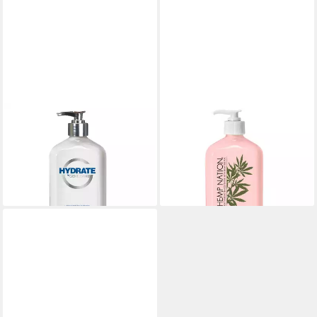
AUSTRALIAN GOLD
AUSTRALIAN GOLD
After Sun
After Sun, After Tan
35,78 €
Hautpflege
(66,88 €/ 1 l)
32,37 €
lieferbar - in 2-3 Werktagen bei dir
(60,50 €/ 1 l)
lieferbar - in 2-3 Werktagen bei dir