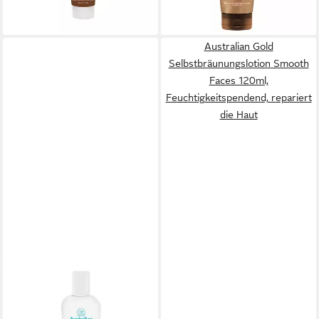
lieferbar in 3 Wochen
(173,67 €/ 1 l)
lieferbar - in 6-8 Werktagen bei dir
Australian Gold
Selbstbräunungslotion Smooth
Faces 120ml,
Feuchtigkeitspendend, repariert
die Haut
AUSTRALIAN GOLD
Selbstbräunungslotion
Peptide Pro Hybrid Lotion