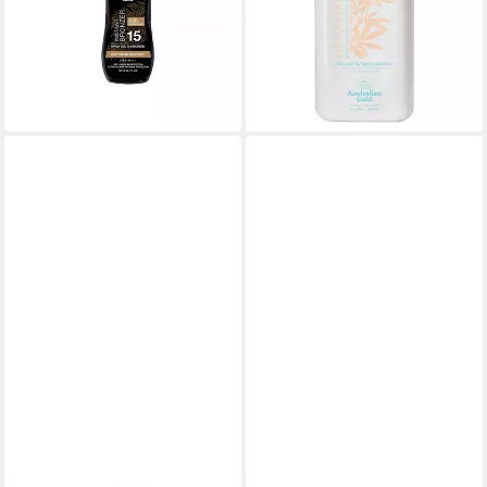
ein
Alle Hauttypen
ab 16,75 €
ab 22,74 €
UVP
34,95 €
lieferbar - in 2-3 Werktagen bei dir
(22,74 €/ 1 l)
-35%
lieferbar - in 3-4 Werktagen bei dir