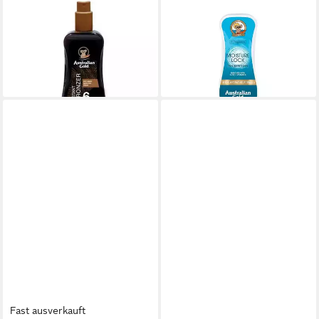
AUSTRALIAN GOLD
AUSTRALIAN GOLD
Sonnenschutzcreme, Mit
After Sun,
natürlichen Bronzern
feuchtigkeitsspendend
ab 23,82 €
ab 20,81 €
(95,28 €/ 1 l)
(87,81 €/ 1 l)
lieferbar - in 2-3 Werktagen bei dir
lieferbar - in 2-3 Werktagen bei dir
Fast ausverkauft