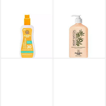
AUSTRALIAN GOLD
AUSTRALIAN GOLD
Sonnenschutzcreme SPF 15
After Sun Sparkling Citrus &
Spray Gel 237ml, Sehr
Campagne Flakon 535ml,
pflegendes Sonnenschutz-
Besonders
Spray
Feuchtigkeitsspendend
ab 22,15 €
31,84 €
(93,46 €/ 1 l)
(59,51 €/ 1 l)
lieferbar - in 2-3 Werktagen bei dir
lieferbar - in 2-3 Werktagen bei dir