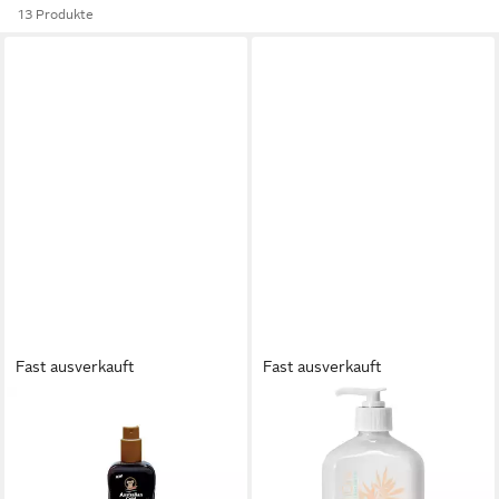
13 Produkte
Fast ausverkauft
Fast ausverkauft
AUSTRALIAN GOLD
AUSTRALIAN GOLD
Sonnenschutzcreme Spray
After Sun Hemp Nation Sea
SPF 15 + Bronzer 100ml,
Salt & Sandalwood
Karamellbronzer, zieht schnell
Moisturizing Tan Extender, für