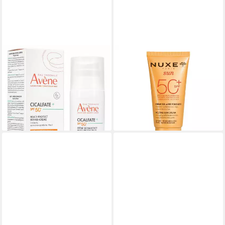
PIERRE FABRE
NUXE
Sonnenschutzcreme AVENE
Sonnenschutzcreme Sun
Cicalfate+ Multi-Protect
Crème Solaire Fondante SPF
Repair-Cre.SPF 50+
50, für Alle Hauttypen
18,19 €
25,22 €
(606,33 €/ 1 l)
(504,40 €/ 1 l)
lieferbar - in 3-4 Werktagen bei dir
lieferbar - in 3-4 Werktagen bei dir