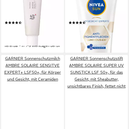
SUN RICE + PROBIOTICS
SUN UV Gesicht Experte
LSF 50+, leichter und nicht
Anti-Pigmentflecken
klebender Sonnenschutz mit
Sonnenschutz LSF 50+, mit
(24)
(7)
feuchtem Finish
Hyaluronsäure und Vitamin E,
ab 15,99 €
18,99 €
UVP
19,90 €
für alle Hauttypen geeignet
(319,80 €/ 1 l)
(474,75 €/ 1 l)
lieferbar - in 2-3 Werktagen bei dir
-20%
lieferbar - in 7-9 Werktagen bei dir
GARNIER Sonnenschutzmilch
GARNIER Sonnenschutzstift
AMBRE SOLAIRE SENSITVE
AMBRE SOLAIRE SUPER UV
EXPERT+ LSF50+, für Körper
SUNSTICK LSF 50+, für das
und Gesicht, mit Ceramiden
Gesicht, mit Sheabutter,
unsichtbares Finish, fettet nicht