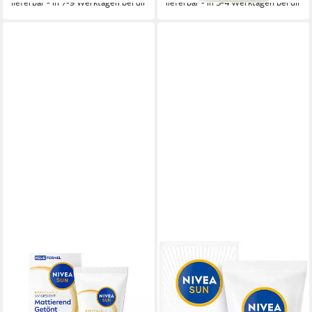
lieferbar - in 7-9 Werktagen bei dir
lieferbar - in 3-4 Werktagen bei dir
NIVEA SUN
NIVEA
Sonnenschutzcreme
Sonnenschutzcreme
Breathable UV Gesicht
Sonnencreme Gesicht
mattierend hell LSF 50+
Mattierender Sonnenschutz,