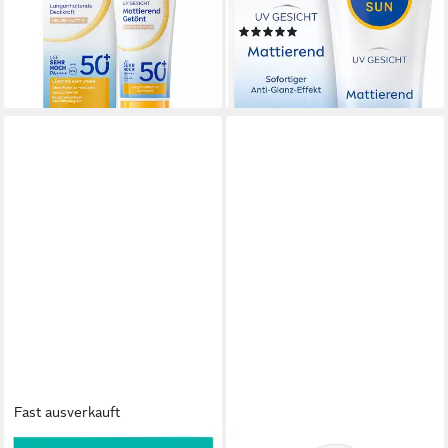
40ml, 1-tlg.
LSF 50, 50 ml, 1-tlg.
(2)
11,99 €
ab 8,99 €
(299,75 €/ 1 l)
lieferbar - in 2-3 Werktagen bei dir
(17,98 €/ 100 ml)
lieferbar - in 2-3 Werktagen bei dir
Fast ausverkauft