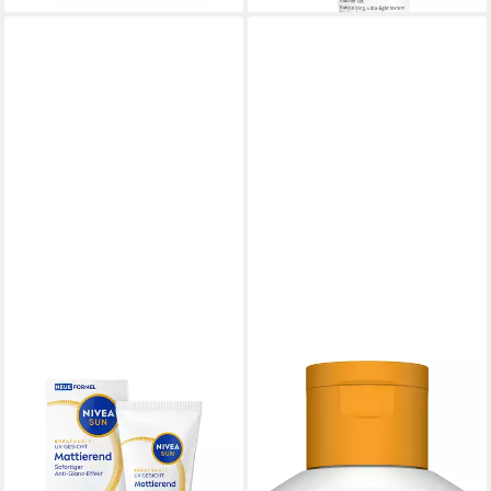
koreanische Hautpflege,
praktische Anwendung, für
unterwegs
NIVEA SUN
LAVERA
Sonnenschutzpflege UV
Sonnenschutzlotion
Gesicht Mattierend LSF 50+
Sonnenlotion Sensitiv LSF 30,
40ml 12h+ Anti-Glanz-Effekt
1-tlg.
10,99 €
atmungsaktiv, 1-tlg., leichte