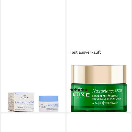
Fast ausverkauft
NUXE PARIS
NUXE
Getönte Gesichtscreme
Gesichtspflege Nuxuriance
Crème Fraîche de Beauté
Ultra Tagescreme AH, für Alle
19,00 €
Hauttypen
(380,00 €/ 1 l)
(1)
lieferbar - in 2-3 Werktagen bei dir
35,41 €
(708,20 €/ 1 l)
lieferbar - in 2-3 Werktagen bei dir