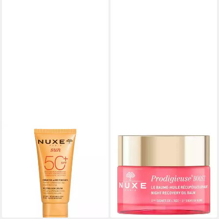
NUXE
NUXE
Sonnenschutzcreme Sun
Gesichtspflege Prodigieuse®
Crème Solaire Fondante SPF
Boost Regenerierender
50, für Alle Hauttypen
Ölbalsam für die Nacht, für
26,99 €
Alle Hauttypen
(26,99 €/ 1 l)
32,95 €
leider ausverkauft
(65,90 €/ 100 ml)
lieferbar - in 2-3 Werktagen bei dir