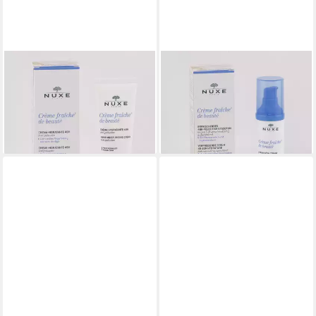
NUXE
NUXE
Anti-Aging-Creme Creme
Anti-Aging-Creme Creme
Fraiche de Beaute
Fraiche de Beaute
17,23 €
ab 20,50 €
(57,43 €/ 100 ml)
(68,33 €/ 100 ml)
lieferbar - in 2-3 Werktagen bei dir
lieferbar - in 2-3 Werktagen bei dir