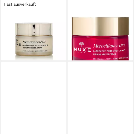
Fast ausverkauft
NUXE PARIS
NUXE
Hautcreme Nuxuriance Gold
Gesichtspflege Merveillance
40,00 €
Lift Seidige Lifting-Creme, für
(800,00 €/ 1 l)
Alle Hauttypen
lieferbar - in 2-3 Werktagen bei dir
66,99 €
(66,99 €/ 1 l)
leider ausverkauft