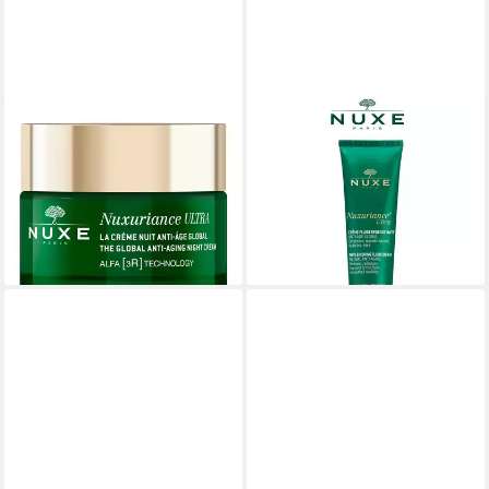
NUXE
NUXE PARIS
Gesichtspflege Nuxuriance
Anti-Aging-Creme Nuxuriance
Ultra Nachtcreme, für Alle
Ultra Creme-Fluid
ab 28,95 €
Hauttypen
UVP
60,00 €
(57,90 €/ 100 ml)
86,99 €
-52%
(86,99 €/ 1 l)
lieferbar - in 3-4 Werktagen bei dir
lieferbar - in 3-4 Werktagen bei dir