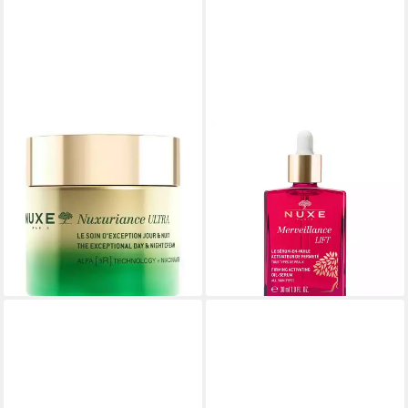
NUXE
NUXE
Anti-Aging-Creme Nuxuriance
Gesichtsserum Merveillance
Ultra The Exceptional
Lift Öl-Serum, für Alle
Gesichtscreme, für Alle
Hauttypen
ab 40,34 €
Hauttypen
(134,47 €/ 100 ml)
103,99 €
lieferbar - in 2-3 Werktagen bei dir
(103,99 €/ 1 l)
lieferbar - in 3-4 Werktagen bei dir