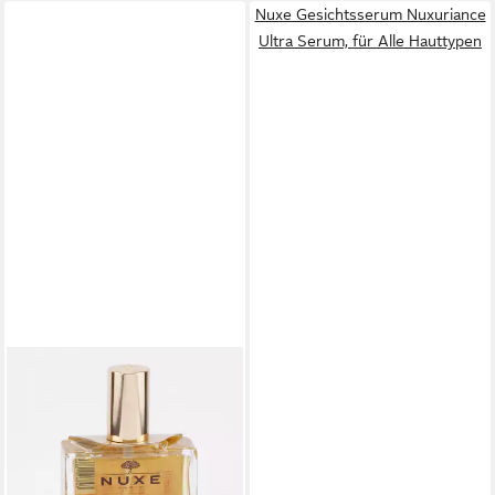
Nuxe Gesichtsserum Nuxuriance
Ultra Serum, für Alle Hauttypen
NUXE
Anti-Aging-Creme Huile
Prodigieuse MERCI
26,95 €
(26,95 €/ 100 ml)
lieferbar - in 2-3 Werktagen bei dir