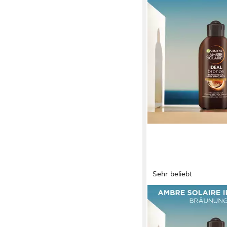
Sehr beliebt
GARNIER
Sonnenschutzöl AMB
TIEFBRAUN SONNEN
5,99 €
UVP
8,99 €