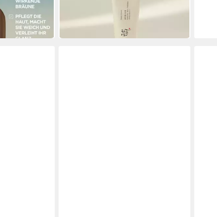
(319,80 €/ 1 l)
(365,8
-20%
-29%
in 7-9 Werktagen bei dir
in 3-4