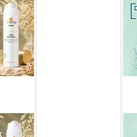
GARN
VE RECOVER -
Afte
Gelée Royale &
AFTE