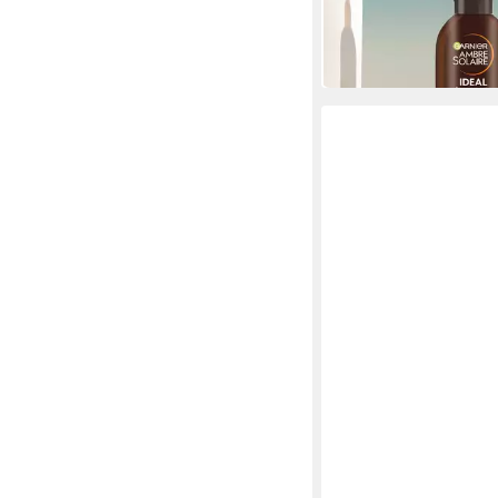
(29,95 €/ 1 l)
-33%
in 1-2 Werktagen bei dir