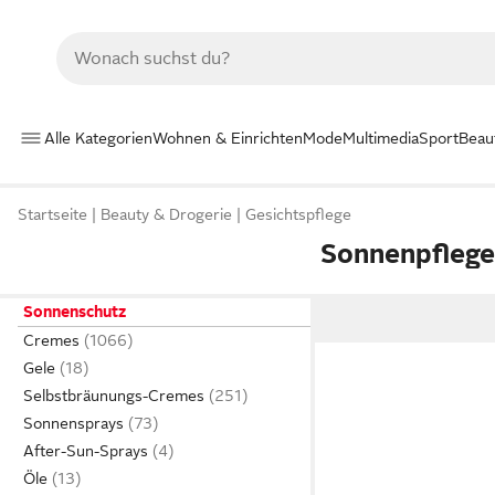
Alle Kategorien
Wohnen & Einrichten
Mode
Multimedia
Sport
Beau
Startseite
Beauty & Drogerie
Gesichtspflege
Sonnenpfleg
Sonnenschutz
Cremes
Gele
Selbstbräunungs-Cremes
Sonnensprays
After-Sun-Sprays
Öle