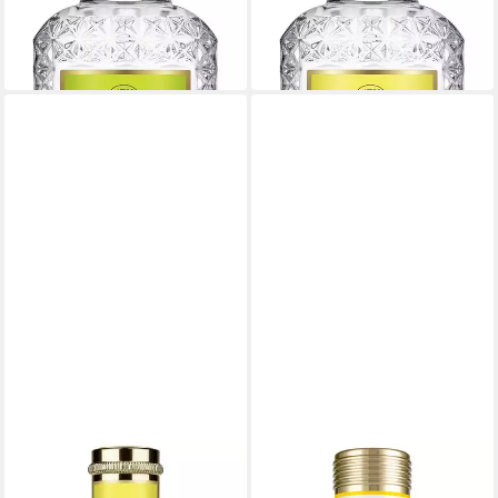
(329,90 €/ 1 l)
(319,90 €/ 1 l)
-18%
-20%
in 5-6 Werktagen bei dir
in 5-6 Werktagen bei dir
4711
4711
Eau de Cologne 4711 Acqua
Eau de Cologne 4711 REMIX