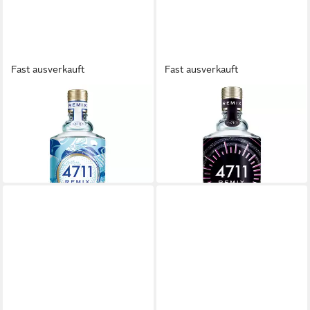
Fast ausverkauft
Fast ausverkauft
4711
4711
Eau de Cologne 4711 REMIX
Eau de Parfum 4711 REMIX
25,00 €
22,99 €
UVP
29,00 €
(250,00 €/ 1 l)
(229,90 €/ 1 l)
in 1-2 Werktagen bei dir
-21%
in 1-2 Werktagen bei dir