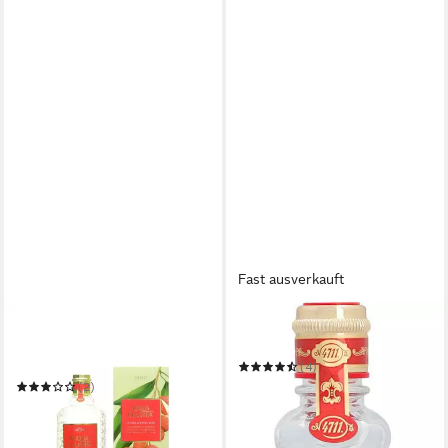
Fast ausverkauft
4711
4711
Eau de Cologne 4711 Acqua
Eau de Cologne 4711 Original
Colonia Lychee & White Mint
(4)
Eau de Cologne 170 ml
ab 16,42 €
UVP
39,99 €
(2)
(16,42 €/ 100 ml)
28,88 €
(169,88 €/ 1 l)
-59%
in 2-3 Werktagen bei dir
in 2-3 Werktagen bei dir