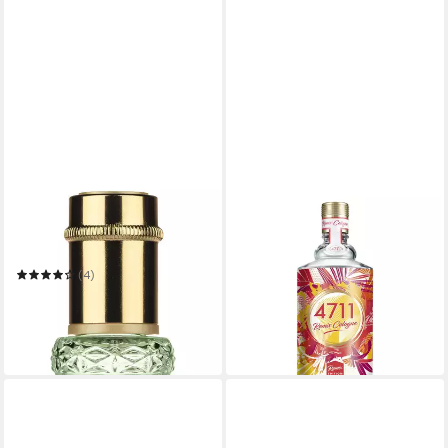
4711
4711
Eau de Cologne WAKENING
Eau de Cologne 4711 REMIX
24,99 €
WOODS OF SCANDINAVIA
(249,90 €/ 1 l)
EAU DE COLOGNE
(4)
in 1-2 Werktagen bei dir
29,99 €
UVP
35,00 €
(599,80 €/ 1 l)
-14%
in 5-6 Werktagen bei dir