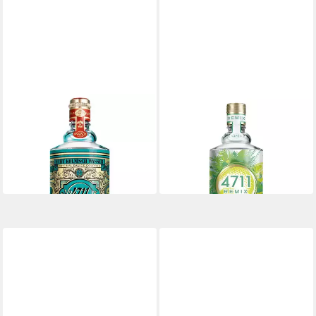
4711
4711
Eau de Cologne 4711 ECHT
Eau de Cologne 4711 REMIX
20,99 €
KÖLNISCH WASSER
UVP
25,00 €
(209,90 €/ 1 l)
25,00 €
(250,00 €/ 1 l)
-16%
in 1-2 Werktagen bei dir
in 1-2 Werktagen bei dir