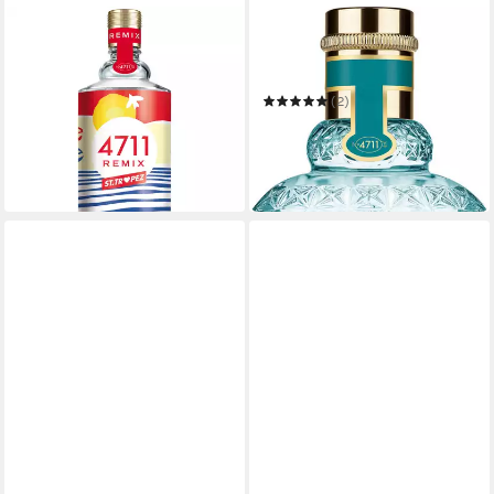
4711
4711
Eau de Toilette 4711 REMIX
Eau de Cologne REFRESHING
20,99 €
LAGOONS OF LAOS EAU DE
UVP
25,00 €
(209,90 €/ 1 l)
COLOGNE
(2)
-16%
38,49 €
UVP
55,00 €
in 5-6 Werktagen bei dir
(384,90 €/ 1 l)
-30%
in 1-2 Werktagen bei dir