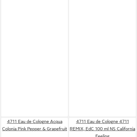
4711 Eau de Cologne Acqua
4711 Eau de Cologne 4711
Colonia Pink Pepper & Grapefruit
REMIX, EdC 100 ml NS California
Feeling