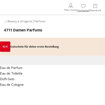
Mein Konto
Merkzettel
Warenkorb
…
Beauty & Drogerie
Parfums
4711 Damen Parfums
10 €
Gutschein für deine erste Bestellung
Eau de Parfum
Eau de Toilette
Duft-Sets
Eau de Cologne