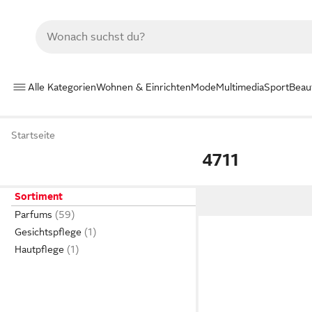
Alle Kategorien
Wohnen & Einrichten
Mode
Multimedia
Sport
Beau
Startseite
4711
Sortiment
Parfums
Gesichtspflege
Hautpflege