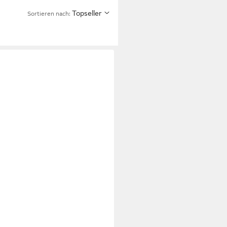
Topseller
Sortieren nach: