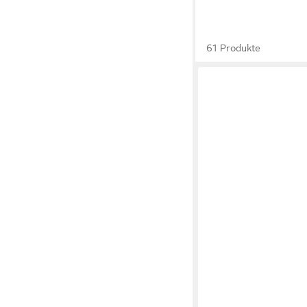
61 Produkte