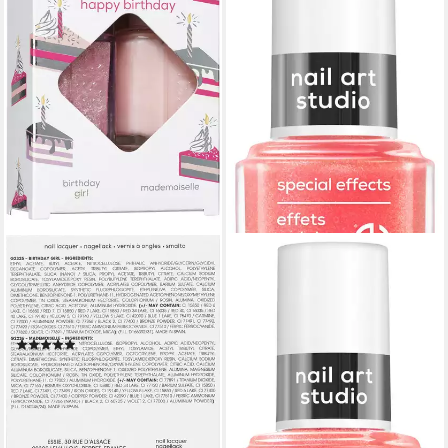
ESSIE
Nagellack-Set GIFT SET, 2-
tlg., mit natürlichen
Inhaltsstoffen
(29)
15,99 €
UVP
17,99 €
-11%
lieferbar - in 1-2 Werktagen bei dir