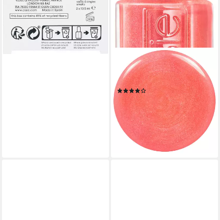
ESSIE
Nagellack SPECIAL EFFEKTS,
mit natürlichen Inhaltsstoffen
(5)
8,99 €
UVP
9,99 €
(665,93 €/ 1 l)
-10%
lieferbar - in 5-6 Werktagen bei dir