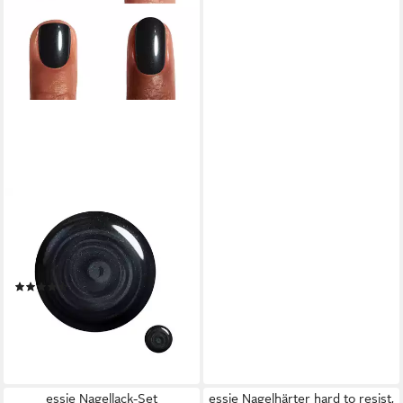
ESSIE
Nagellack GEL COUTURE,
Gel-Finish ohne UV-Licht,
langanhaltend
(87)
12,99 €
(962,22 €/ 1 l)
lieferbar - in 1-2 Werktagen bei dir
+43
essie Nagellack-Set
essie Nagelhärter hard to resist,