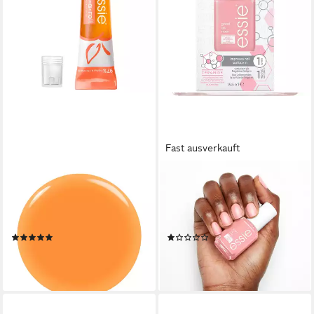
Fast ausverkauft
ESSIE
ESSIE
Nagelpflegeöl Essie On a roll
Nagelpflegeöl NAIL
nail & cuticle oil, mit
PERFECTOR, mit stärkender
stärkender Formel
Formel
(10)
(1)
ab 11,99 €
11,99 €
(888,15 €/ 1 l)
(888,15 €/ 1 l)
lieferbar - in 1-2 Werktagen bei dir
lieferbar - in 1-2 Werktagen bei dir