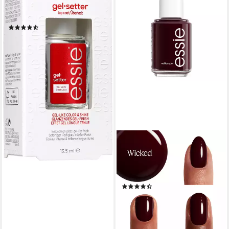
leuchtendem Finish in
angesagter Gel-Optik
(20)
8,99 €
UVP
9,99 €
(665,93 €/ 1 l)
-10%
lieferbar - in 1-2 Werktagen bei dir
ESSIE
Nagellack, für farbintensive
und ultra-starke Nägel,
natürliche Inhaltsstoffe
(1074)
8,99 €
UVP
9,99 €
(665,93 €/ 1 l)
-10%
lieferbar - in 1-2 Werktagen bei dir