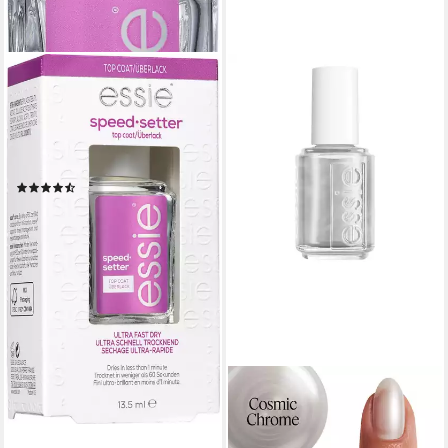
ESSIE
Überlack SPEED SETTER,
trocknet die Maniküre ultra
schnell in weniger als 60
Sekunden
(12)
ab 9,99 €
(740,00 €/ 1 l)
lieferbar - in 1-2 Werktagen bei dir
ESSIE
Nagellack SPECIAL EFFEKTS,
mit Glitzer-und