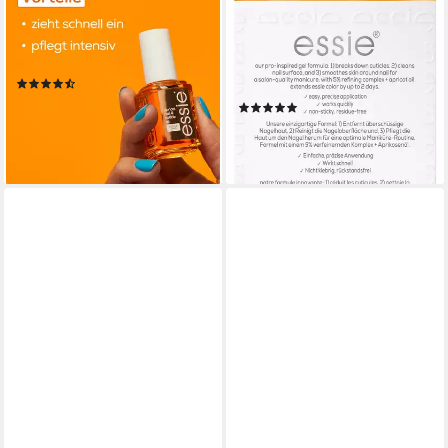
Nagelpflegeöl Treatment
Nagelpflege-Set
Apricot Oil, mit stärkender
ready.prep.go., 2-tlg., mit
Formel
Nagelhautentferner und
(71)
Nagelhautschieber
ab 9,99 €
(4)
(740,00 €/ 1 l)
12,99 €
lieferbar - in 1-2 Werktagen bei dir
(433,00 €/ 1 l)
lieferbar - in 1-2 Werktagen bei dir