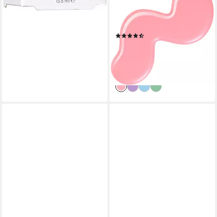
Nagellack JELLY GLOSS, von
durchsichtig bis zu einem
milchigen Schimmer
(7)
8,99 €
UVP
9,99 €
(665,93 €/ 1 l)
-10%
lieferbar - in 1-2 Werktagen bei dir