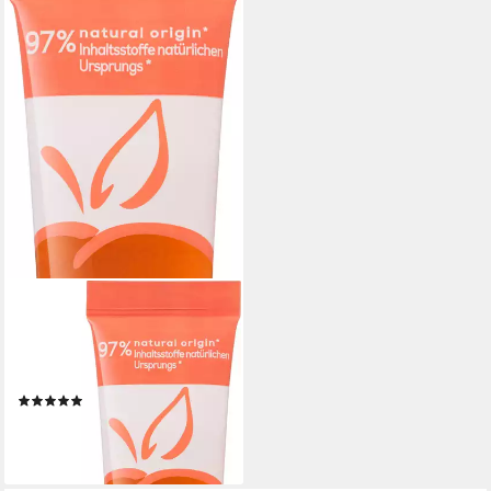
ESSIE
Nagelpflegeöl Essie Nagelöl
on a roll nail&cuticle oil DP, mit
stärkender Formel
(1)
23,65 €
(875,93 €/ 1 l)
lieferbar - in 1-2 Werktagen bei dir