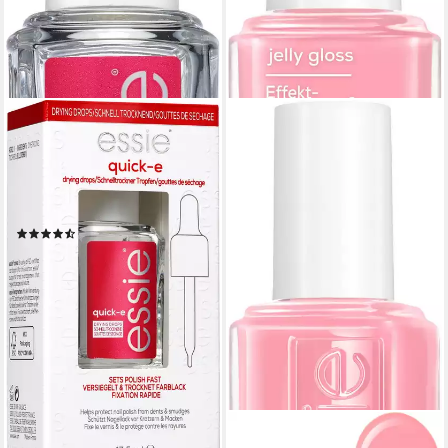
ESSIE
Überlack QUICK-E DRYING
DROPS, schnelles Trocknen
von frisch aufgetragenen
Nagellacken
(6)
9,99 €
(740,00 €/ 1 l)
lieferbar - in 1-2 Werktagen bei dir
ESSIE