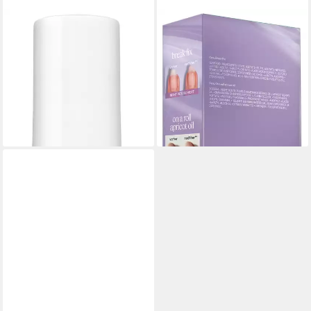
ESSIE
ESSIE
Nagelhautpflege Essie nail
Nagelhautpflege Essie Mani-
rescue Kit, 2-tlg.
essentials Set: Break Fix &
22,99 €
Apricot Cuticle Oil, 2-tlg.
(22.990,00 €/ 1 l)
20,99 €
UVP
24,99 €
lieferbar - in 1-2 Werktagen bei dir
(20.990,00 €/ 1 l)
-16%
lieferbar - in 1-2 Werktagen bei dir