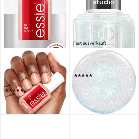
Fast ausverkauft
ESSIE
ESSIE
Nagelhärter TO BE RESCUE
Nagellack BE THE ALL, mit
NAIL REPAIR, mit dreifachem
natürlichen Inhaltsstoffen
(2)
Proteinkomplex für starke
8,99 €
UVP
9,99 €
Nägel.
(665,93 €/ 1 l)
(3)
-10%
11,99 €
lieferbar - in 1-2 Werktagen bei dir
(888,15 €/ 1 l)
lieferbar - in 1-2 Werktagen bei dir