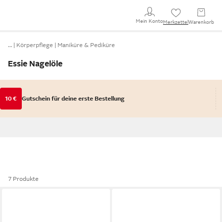
Mein Konto
Merkzettel
Warenkorb
…
Körperpflege
Maniküre & Pediküre
Essie Nagelöle
10 €
Gutschein für deine erste Bestellung
7 Produkte