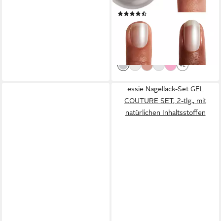
Schimmerdetails
(46)
8,99 €
UVP
9,99 €
(665,93 €/ 1 l)
-10%
lieferbar - in 1-2 Werktagen bei dir
+2
essie Nagellack-Set GEL
COUTURE SET, 2-tlg., mit
natürlichen Inhaltsstoffen