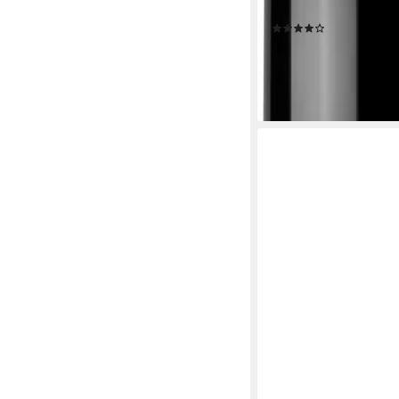
Finish
(8)
12,99 €
UVP
14,99 €
(866,00 €/ 1 l)
-13%
lieferbar - in 1-2 Werktag