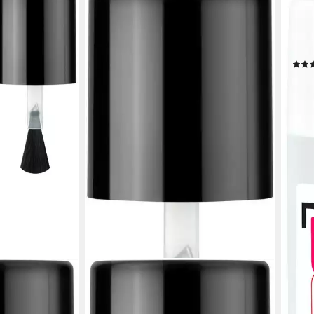
ESS
Nage
clean
Anw
8,99
(27,24
liefe
ESSENCE
s UV GEL NAIL
Unterlack studio nails UV GEL NAIL
ganhaltendem
base coat, 3-tlg., mit leichter