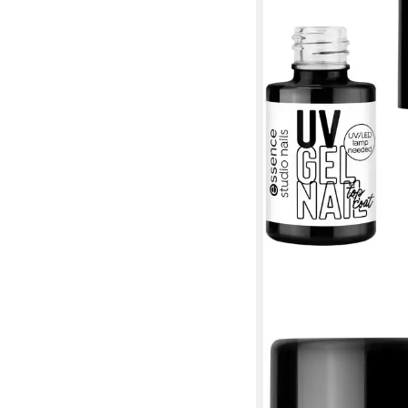
ESSENCE
Nagellack studio nail
polish, 3-tlg., mit lan