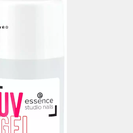
ENCE
llack studio nails UV GEL NAIL
er, 3-tlg., mit leichter
endung
(3)
 €
 €/ 1 l)
rbar - in 1-2 Werktagen bei dir