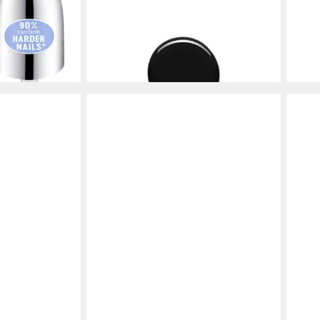
ter The
Gel-Nagellack Gel Nagellack 46 From
Gel-
r
Dusk Till Yawn
Vent
9,92 €
9,80
(1.240,00 €/ 1 l)
(1.225
gen bei dir
lieferbar in 3 Wochen
liefe