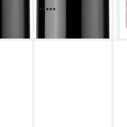
Anwendung
(2)
13,99 €
(932,67 €/ 1 l)
lieferbar - in 1-2 Werktagen bei dir
en bei dir