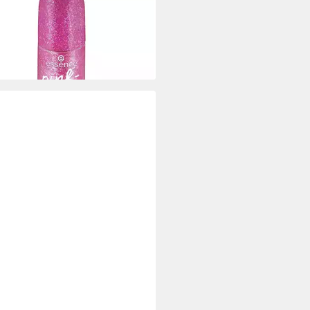
Nagellack Gel Nagellack 07 Pink
ures
 €
,00 €/ 1 l)
rbar - in 9-11 Werktagen bei dir