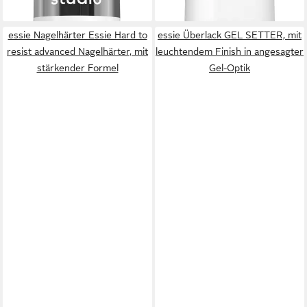
lieferbar - in 2-3 Werktagen bei dir
essie Nagelhärter Essie Hard to
essie Überlack GEL SETTER, mit
resist advanced Nagelhärter, mit
leuchtendem Finish in angesagter
stärkender Formel
Gel-Optik