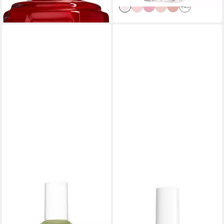
+92
+43
ESSIE
ESSIE
Nagellack EXPRESSIE,
Nagellack Essie Nagellack
8,99 €
schnelltrocknende Farbe und
UVP
9,99 €
(665,93 €/ 1 l)