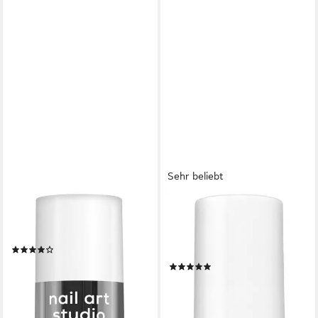
Sehr beliebt
ESSIE
ESSIE
Nagellack SPECIAL EFFEKTS,
Überlack GOOD TO GO,
mit natürlichen Inhaltsstoffen
versiegelt die Farbe, ultra-
(5)
schnell trocknend
8,99 €
UVP
9,99 €
(23)
(665,93 €/ 1 l)
8,99 €
UVP
9,99 €
-10%
(665,93 €/ 1 l)
lieferbar - in 5-6 Werktagen bei dir
-10%