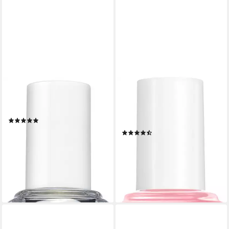
ESSIE
ESSIE
Unterlack STRONG START,
Nagellack JELLY GLOSS, von
für dünne und brüchige Nägel
durchsichtig bis zu einem
(17)
milchigen Schimmer
8,99 €
UVP
9,99 €
(7)
(665,93 €/ 1 l)
8,99 €
UVP
9,99 €
-10%
(665,93 €/ 1 l)
lieferbar - in 2-3 Werktagen bei dir
-10%
lieferbar - in 2-3 Werktagen bei dir