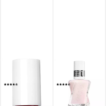
ESSIE
ESSIE
Nagellack, für farbintensive
Nagellack GEL COUTURE,
und ultra-starke Nägel,
Gel-Finish ohne UV-Licht,
natürliche Inhaltsstoffe
langanhaltend
(1074)
(87)
7,99 €
10,99 €
UVP
9,99 €
UVP
12,99 €
(591,85 €/ 1 l)
(814,07 €/ 1 l)
-20%
-15%
lieferbar - in 2-3 Werktagen bei dir
lieferbar - in 2-3 Werktagen bei dir