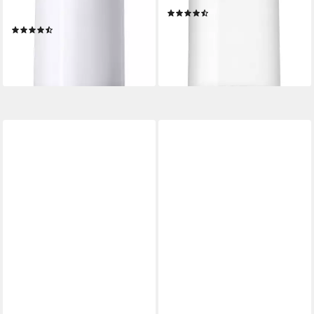
(22)
Formaldehyde
ab 8,99 €
UVP
9,99 €
(12)
(665,93 €/ 1 l)
11,99 €
-10%
(888,15 €/ 1 l)
lieferbar - in 2-3 Werktagen bei dir
lieferbar - in 2-3 Werktagen bei dir