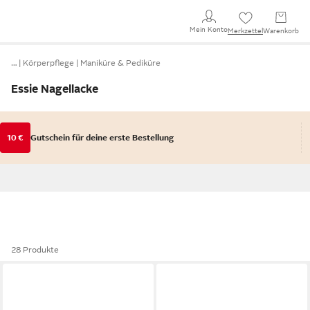
Mein Konto
Merkzettel
Warenkorb
…
Körperpflege
Maniküre & Pediküre
Essie Nagellacke
10 €
Gutschein für deine erste Bestellung
28 Produkte