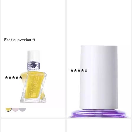
Fast ausverkauft
ESSIE
ESSIE
Überlack TOP COAT GEL
Nagelhärter hard to resist, mit
COUTURE, mit
stärkender Formel
(9)
Glitzerpartikeln, Glanz-Finish
11,99 €
(4)
(888,15 €/ 1 l)
9,99 €
UVP
12,99 €
lieferbar - in 2-3 Werktagen bei dir
(740,00 €/ 1 l)
-23%
lieferbar - in 2-3 Werktagen bei dir