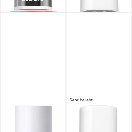
lieferbar - in 2-3 Werktagen bei dir
Sehr beliebt
ESSIE
ESSIE
Nagelhärter hard to resist,
Unterlack ALL IN ONE 3-in-1,
verleiht einen natürlichen
zum Pflegen und Kräftigen
Glanz, vegane Formel ohne
der Nägel