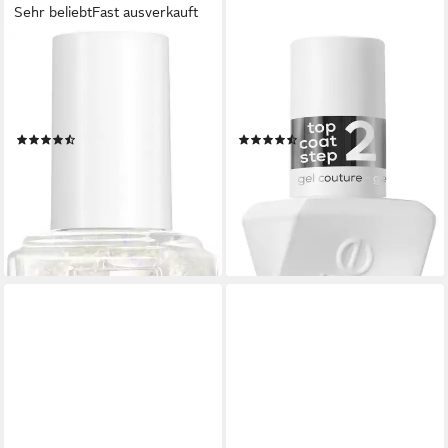
Sehr beliebt
Fast ausverkauft
ESSIE
ESSIE
Nagellack SPECIAL EFFEKTS,
Überlack GEL COUTURE, für
mit Glitzer-und
den ultimativen Gel-Glanz
Schimmerdetails
ohne UV-Lampe
(47)
(14)
7,99 €
11,99 €
UVP
9,99 €
(591,85 €/ 1 l)
(888,15 €/ 1 l)
lieferbar - in 2-3 Werktagen bei dir
-20%
lieferbar - in 3-5 Werktagen bei dir
+2