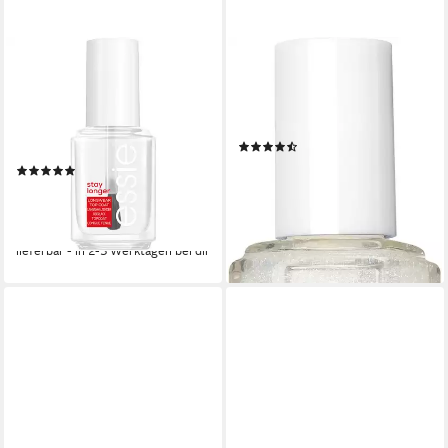
ESSIE
ESSIE
Überlack Stay longer premium
Überlack LUXE-EFFEKT, mit
longwear, beugt dem
fantastischen Glitzer- und
Abbröckeln der
Pailletteneffekten
(9)
Nagellackfarbe vor
8,99 €
UVP
9,99 €
(5)
(665,93 €/ 1 l)
ab 8,99 €
UVP
9,99 €
-10%
(665,93 €/ 1 l)
lieferbar - in 2-3 Werktagen bei dir
-10%
lieferbar - in 2-3 Werktagen bei dir