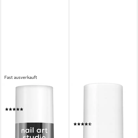
Fast ausverkauft
ESSIE
ESSIE
Nagellack BE THE ALL, mit
Überlack SPEED SETTER,
natürlichen Inhaltsstoffen
trocknet die Maniküre ultra
(2)
schnell in weniger als 60
8,99 €
UVP
9,99 €
Sekunden
(665,93 €/ 1 l)
(12)
-10%
ab 9,99 €
lieferbar - in 2-3 Werktagen bei dir
(740,00 €/ 1 l)