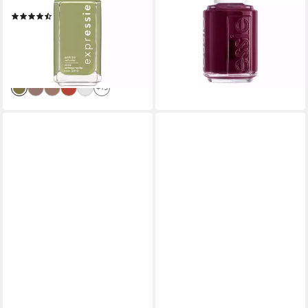
Glanz in einem Schritt
-10%
(273)
lieferbar - in 5-6 Werktagen bei dir
6,99 €
UVP
7,99 €
(699,00 €/ 1 l)
+1
-13%
lieferbar - in 5-6 Werktagen bei dir
+15