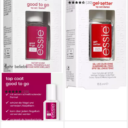
(20)
8,99 €
UVP
9,99 €
(665,93 €/ 1 l)
-10%
in 1-2 Werktagen bei dir
Sehr beliebt
ESSIE
Überlack GOOD TO GO
(23)
8,99 €
UVP
9,99 €
(665,93 €/ 1 l)
-10%
in 1-2 Werktagen bei dir