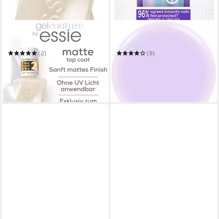
ESSIE
ESSIE
Überlack GEL COUTURE
Nagelhärter hard to resist
(2)
(9)
10,99 €
11,99 €
UVP
12,99 €
(814,07 €/ 1 l)
(888,15 €/ 1 l)
in 1-2 Werktagen bei dir
-15%
in 1-2 Werktagen bei dir