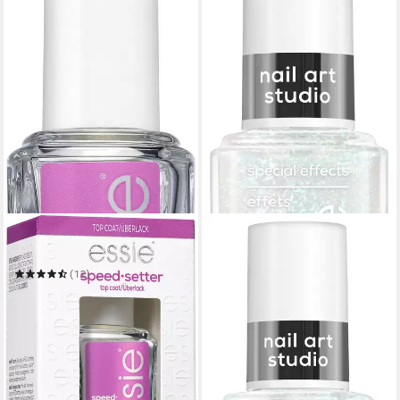
ESSIE
Überlack SPEED SETTER
(12)
ab 9,99 €
(740,00 €/ 1 l)
in 1-2 Werktagen bei dir