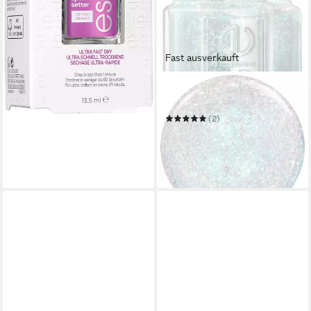
Fast ausverkauft
ESSIE
Nagellack BE THE ALL
(2)
8,99 €
UVP
9,99 €
(665,93 €/ 1 l)
-10%
in 1-2 Werktagen bei dir