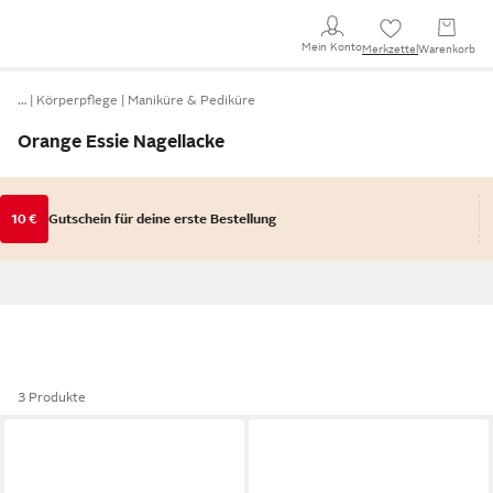
Mein Konto
Merkzettel
Warenkorb
…
Körperpflege
Maniküre & Pediküre
Orange Essie Nagellacke
10 €
Gutschein für deine erste Bestellung
3 Produkte