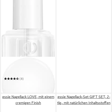
ESSIE
Nagelhärter Essie Hard to
resist advanced Nagelhärter
(8)
24,12 €
leider ausverkauft
essie Nagellack LOVE, mit einem
essie Nagellack-Set GIFT SET, 2-
cremigen Finish
tlg., mit natürlichen Inhaltsstoffen