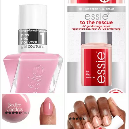
ESSIE
ESSIE
Nagellack GEL COUTURE
Nagelhärter TO BE RESCUE
NAIL REPAIR
(87)
10,99 €
UVP
12,99 €
(3)
(814,07 €/ 1 l)
11,99 €
(888,15 €/ 1 l)