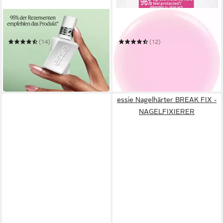
ESSIE
ESSIE
Überlack GEL COUTURE
Nagelhärter hard to resist
(14)
(12)
10,99 €
11,99 €
UVP
12,99 €
(814,07 €/ 1 l)
(888,15 €/ 1 l)
in 1-2 Werktagen bei dir
-15%
in 1-2 Werktagen bei dir
essie Nagelhärter BREAK FIX -
NAGELFIXIERER