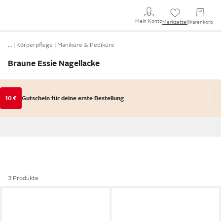
Mein Konto
Merkzettel
Warenkorb
…
Körperpflege
Maniküre & Pediküre
Braune Essie Nagellacke
10 €
Gutschein für deine erste Bestellung
3 Produkte