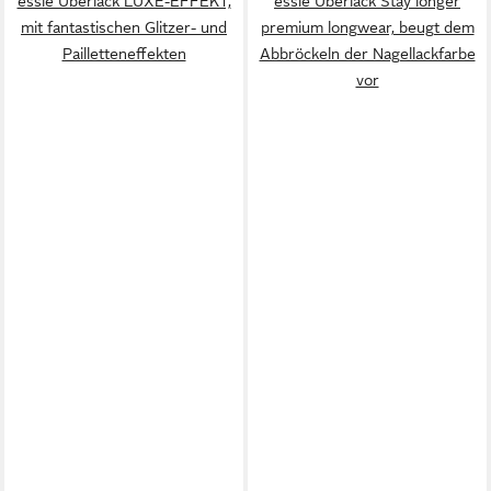
essie Überlack LUXE-EFFEKT,
essie Überlack Stay longer
mit fantastischen Glitzer- und
premium longwear, beugt dem
Pailletteneffekten
Abbröckeln der Nagellackfarbe
vor