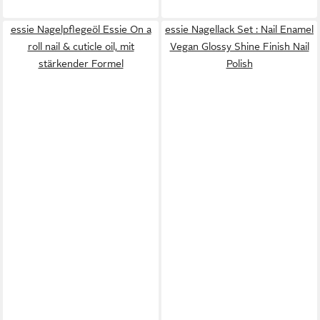
essie Nagelpflegeöl Essie On a
essie Nagellack Set : Nail Enamel
roll nail & cuticle oil, mit
Vegan Glossy Shine Finish Nail
stärkender Formel
Polish