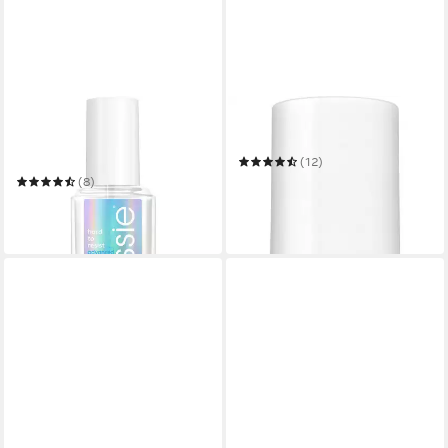
ESSIE
ESSIE
Nagelhärter Essie Hard to
Überlack SPEED SETTER
resist advanced Nagelhärter
(12)
23,67 €
(8)
(1.753,33 €/ 1 l)
12,99 €
lieferbar in 4 Wochen
(962,22 €/ 1 l)
in 1-2 Werktagen bei dir