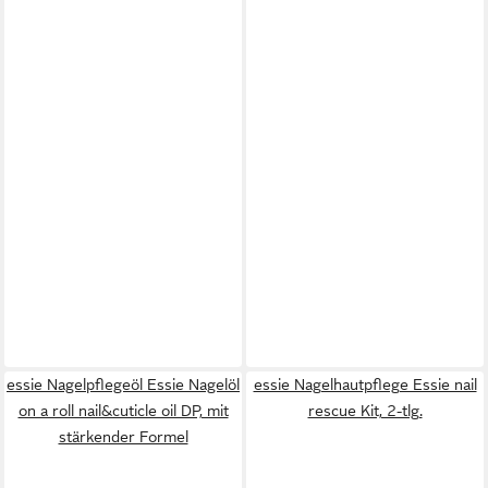
essie Nagelpflegeöl Essie Nagelöl
essie Nagelhautpflege Essie nail
on a roll nail&cuticle oil DP, mit
rescue Kit, 2-tlg.
stärkender Formel