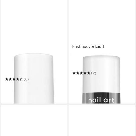
Fast ausverkauft
ESSIE
ESSIE
Überlack QUICK-E DRYING
Nagellack BE THE ALL
DROPS
(2)
8,99 €
UVP
9,99 €
(6)
(665,93 €/ 1 l)
9,99 €
(740,00 €/ 1 l)
-10%
in 1-2 Werktagen bei dir
in 1-2 Werktagen bei dir