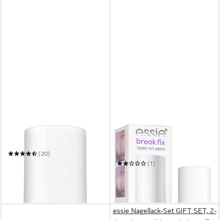
ESSIE
ESSIE
Überlack GEL SETTER
Nagelhärter BREAK FIX -
NAGELFIXIERER
(20)
8,99 €
UVP
9,99 €
(1)
(665,93 €/ 1 l)
12,99 €
(1.855,71 €/ 1 l)
-10%
in 1-2 Werktagen bei dir
in 1-2 Werktagen bei dir
essie Nagellack-Set GIFT SET, 2-