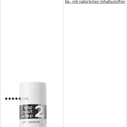
tlg., mit natürlichen Inhaltsstoffen
ESSIE
Überlack GEL COUTURE
(14)
10,99 €
UVP
12,99 €
(814,07 €/ 1 l)
-15%
in 1-2 Werktagen bei dir