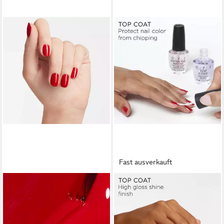
Fast ausverkauft
OPI
OPI
Nagellack Infinite Shine®
Überlack Nail Lacquer Top
ab 15,99 €
Coat
UVP
19,00 €
(1.066,00 €/ 1 l)
ab 15,99 €
(1.066,00 €/ 1 l)