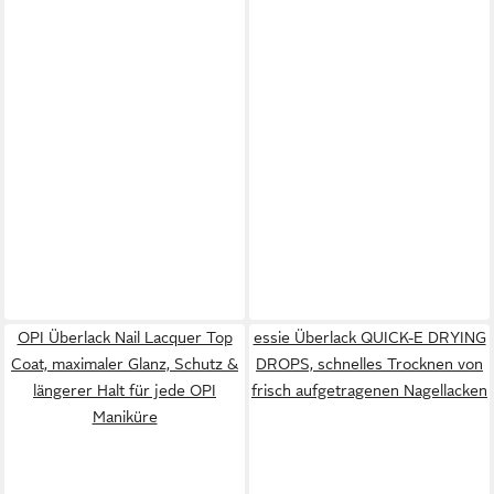
OPI Überlack Nail Lacquer Top
essie Überlack QUICK-E DRYING
Coat, maximaler Glanz, Schutz &
DROPS, schnelles Trocknen von
längerer Halt für jede OPI
frisch aufgetragenen Nagellacken
Maniküre