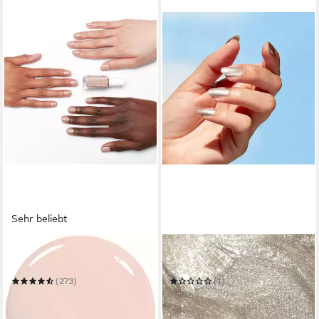
Sehr beliebt
ESSIE
OPI
Nagellack EXPRESSIE
Nagellack Nature Strong
(273)
(1)
7,99 €
15,99 €
UVP
19,00 €
(799,00 €/ 1 l)
(1.066,00 €/ 1 l)
in 5-6 Werktagen bei dir