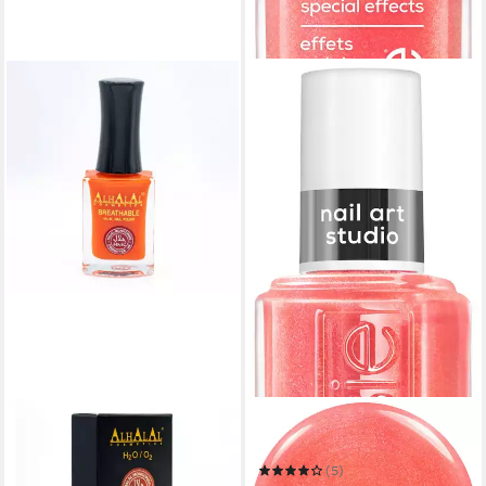
ALHALAL COSMETICS LTD.
ESSIE
Nagellack Atmungsaktiver
Nagellack SPECIAL EFFEKTS
Halal Nagellack – alkoholfrei
(5)
& wasserdurchlässig