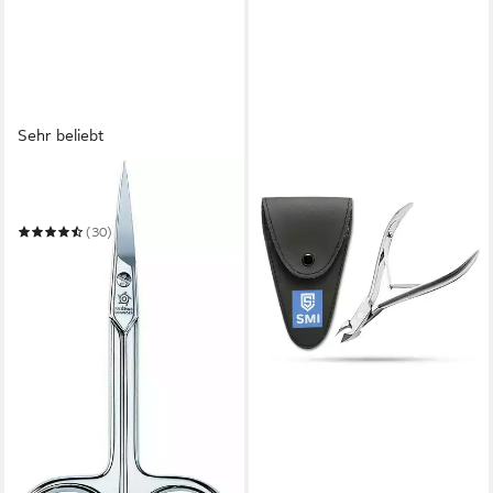
Sehr beliebt
PFEILRING
Hautschere
(30)
16,99 €
UVP
20,99 €
-19%
in 6-7 Werktagen bei dir