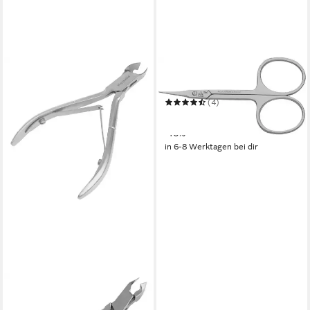
ERBE
Hautschere
(4)
ab 26,99 €
UVP
29,99 €
-10%
in 6-8 Werktagen bei dir
MAY
Nagelhautzange Feine