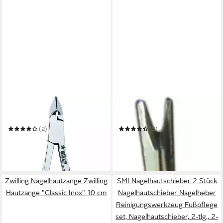
PFEILRING
PFEILRING
Nagelhautzange
Nagelreiniger
(2)
(3)
23,99 €
4,99 €
UVP
28,99 €
in 6-8 Werktagen bei dir
-17%
in 6-8 Werktagen bei dir
Zwilling Nagelhautzange Zwilling
SMI Nagelhautschieber 2 Stück
Hautzange "Classic Inox" 10 cm
Nagelhautschieber Nagelheber
Reinigungswerkzeug Fußpflege
set, Nagelhautschieber, 2-tlg., 2-