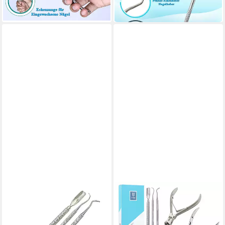
-22%
-39%
lieferbar in 6 Wochen
in 6-7 Werktagen bei dir