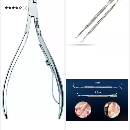
Nagelhautzange
(4)
21,99 €
UVP
26,49 €
-17%
in 6-8 Werktagen bei dir