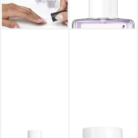
7,99 €
Haftung, verlängert Halt
(665,83 €/ 1 l)
ab 15,99 €
lieferbar - in 1-2 Werktagen bei dir
(1.066,00 €/ 1 l)
lieferbar - in 1-2 Werktagen bei dir