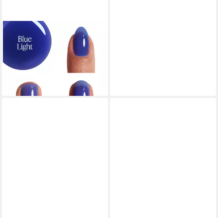
ESSIE
Nagellack Essie Nagellack
9,99 €
(740,00 €/ 1 l)
lieferbar - in 5-6 Werktagen bei dir
+1