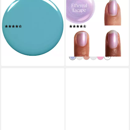
ESSIE
ESSIE
Nagellack EXPRESSIE,
Nagellack SPECIAL EFFEKTS,
schnelltrocknende Farbe und
mit Glitzer-und
Glanz in einem Schritt
Schimmerdetails
(273)
(47)
7,99 €
8,99 €
UVP
9,99 €
(799,00 €/ 1 l)
(665,93 €/ 1 l)
lieferbar - in 1-2 Werktagen bei dir
-10%
+15
lieferbar - in 1-2 Werktagen bei dir
+2