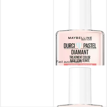
Fast ausverkauft
MAYBELLINE NEW YORK
Nagelhärter EXPRESS
MNICURE HARDENING
TREATMENT COLOR
7,99 €
(665,83 €/ 1 l)
lieferbar - in 1-2 Werktagen bei dir