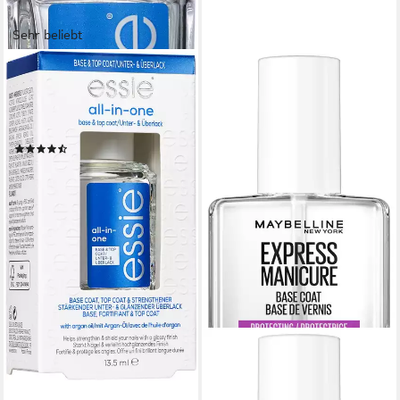
Sehr beliebt
ESSIE
Unterlack ALL IN ONE 3-in-1,
zum Pflegen und Kräftigen
der Nägel
(22)
ab 8,99 €
UVP
9,99 €
(665,93 €/ 1 l)
-10%
lieferbar - in 1-2 Werktagen bei dir
MAYBELLINE NEW YORK
Unterlack SUPER STAY
STRENGHT & PROTECT