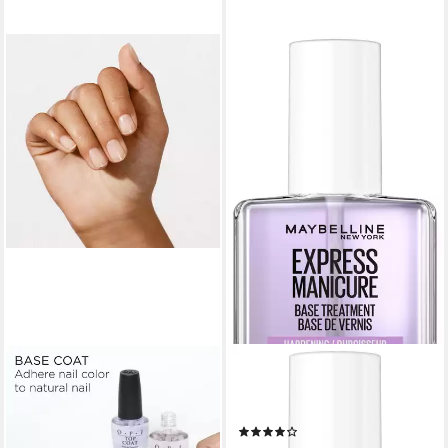
OPI
MAYBELLINE NEW YORK
Unterlack Nail Lacquer Natural
Nagelhärter EXPRESS
Nail Base Coat, schützt vor
MANICURE 3IN1
(1)
Verfärbungen, verbessert