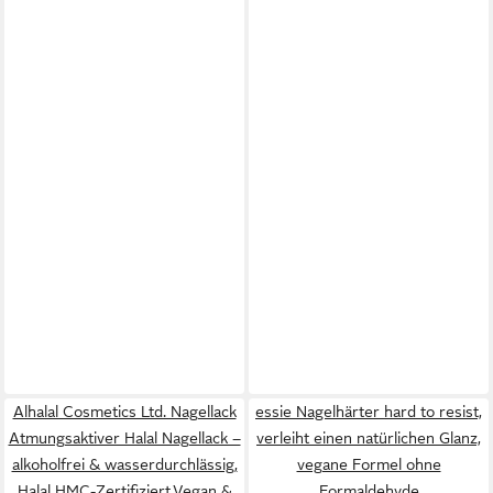
Alhalal Cosmetics Ltd. Nagellack
essie Nagelhärter hard to resist,
Atmungsaktiver Halal Nagellack –
verleiht einen natürlichen Glanz,
alkoholfrei & wasserdurchlässig,
vegane Formel ohne
Halal HMC-Zertifiziert,Vegan &
Formaldehyde