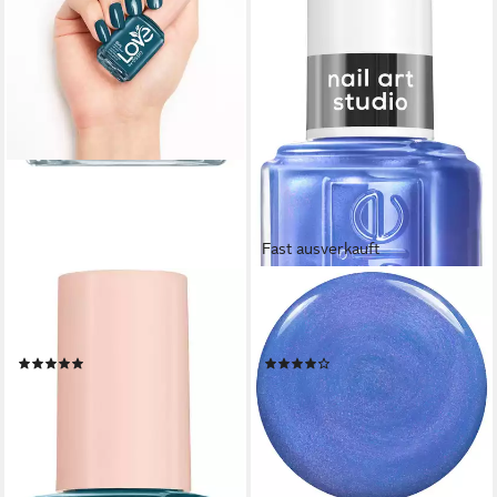
Fast ausverkauft
ESSIE
ESSIE
Nagellack LOVE, mit einem
Nagellack SPECIAL EFFEKTS,
cremigen Finish
mit natürlichen Inhaltsstoffen
(11)
(5)
11,99 €
8,99 €
UVP
9,99 €
(888,15 €/ 1 l)
(665,93 €/ 1 l)
lieferbar - in 5-6 Werktagen bei dir
-10%
lieferbar - in 1-2 Werktagen bei dir