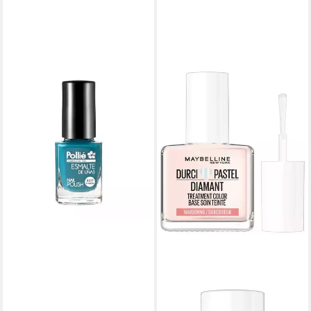
POLLIÉ
Nagellack Türkis Nagellack 1pc
5,71 €
lieferbar in 3 Wochen