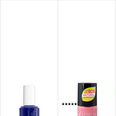
BENECOS
Nagellack Happy Nails bubble
gum, 5 ml
(1)
3,99 €
(798,00 €/ 1 l)