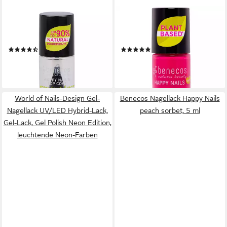
BENECOS
BENECOS
Nagellack Happy Nails crystal,
Nagellack Happy Nails oh lala,
5 ml
5 ml
(2)
(1)
3,99 €
3,99 €
(798,00 €/ 1 l)
(798,00 €/ 1 l)
lieferbar - in 3-4 Werktagen bei dir
lieferbar - in 3-4 Werktagen bei dir
World of Nails-Design Gel-
Benecos Nagellack Happy Nails
Nagellack UV/LED Hybrid-Lack,
peach sorbet, 5 ml
Gel-Lack, Gel Polish Neon Edition,
leuchtende Neon-Farben