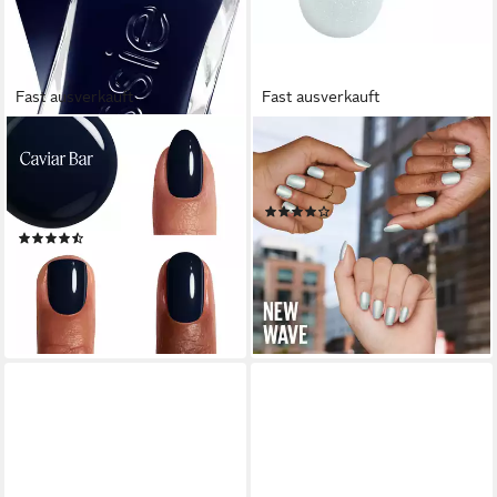
Fast ausverkauft
Fast ausverkauft
ESSIE
MAYBELLINE NEW YORK
Nagellack GEL COUTURE,
Nagellack SUPER STAY INK
Gel-Finish ohne UV-Licht,
BONDER, glänzend
(11)
langanhaltend
6,99 €
(87)
(568,29 €/ 1 l)
12,99 €
lieferbar - in 1-2 Werktagen bei dir
(962,22 €/ 1 l)
lieferbar - in 1-2 Werktagen bei dir
+19
+43