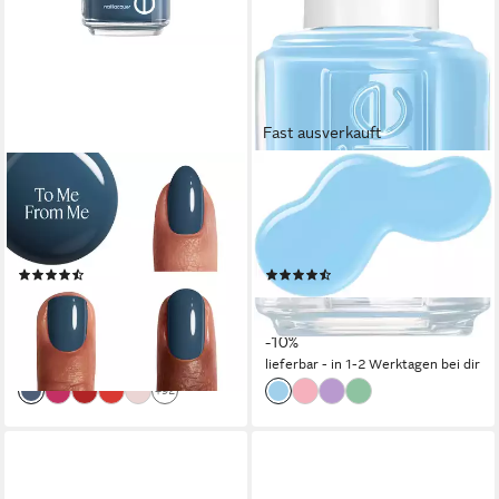
Fast ausverkauft
ESSIE
ESSIE
Nagellack, für farbintensive
Nagellack JELLY GLOSS, von
und ultra-starke Nägel,
durchsichtig bis zu einem
natürliche Inhaltsstoffe
milchigen Schimmer
(1074)
(7)
8,99 €
8,99 €
UVP
9,99 €
UVP
9,99 €
(665,93 €/ 1 l)
(665,93 €/ 1 l)
-10%
-10%
lieferbar - in 1-2 Werktagen bei dir
lieferbar - in 1-2 Werktagen bei dir
+92