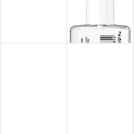
PROTECTING BASE COAT,
glänzend
6,99 €
UVP
7,99 €
(582,50 €/ 1 l)
-13%
lieferbar - in 1-2 Werktagen bei dir