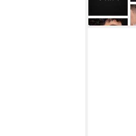
ab 69,99 €
UVP
99,99 €
-30%
in 1-2 Werktagen bei dir