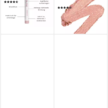
(8)
Primer
17,90 €
(23)
(1.790,00 €/ 100 g)
ab 9,99 €
lieferbar - in 3-4 Werktagen bei dir
(7.135,71 €/ 1 kg)
lieferbar - in 1-2 Werktagen bei dir
+5
+5