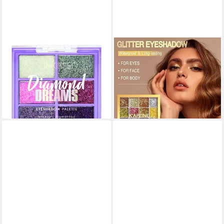
SUNKISSED
DEBAIJIA
Lidschatten Diamond Dreams
Lidschatten-Palette 16 Farben
Glitzer Lidschatten Palette 6 x
Glitzer Lidschattenpalette
11,91 €
Hochpigmentiert Langlebig
(1.804,55 €/ 1 kg)
9,99 €
lieferbar - in 9-11 Werktagen bei
lieferbar in 3 Wochen
dir