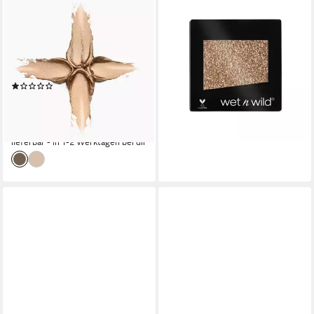
CATRICE
WET N WILD
Lidschatten Metallic Spark
Lidschatten Color Icon
Cream Eyeshadow, 3-tlg.,
Eyeshadow Glitter single
Wischfest, lange Haltbarkeit,
Brass
12,21 €
cremig, metallisch funkelndes
(313,08 €/ 1 kg)
(1)
Finish.
lieferbar in 3 Wochen
9,99 €
UVP
11,99 €
(832,50 €/ 1 kg)
-17%
lieferbar - in 1-2 Werktagen bei dir