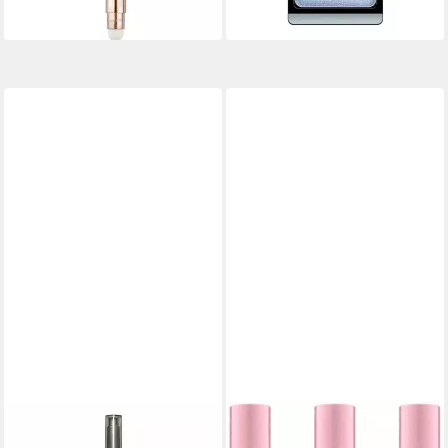
lieferbar - in 4-5 Werktagen bei dir
REVLON
Lidschatten Color Stay Glaze