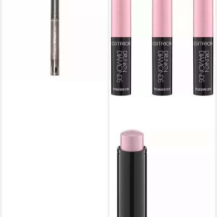
Lidschatten Stick 873 Sequin
13,59 €
(13.067,31 €/ 1 kg)
lieferbar - in 2-3 Werktagen bei dir