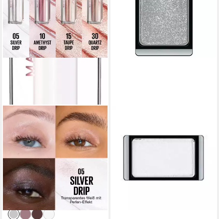
MAYBELLINE NEW YORK
ARTDECO
Lidschatten CHROMA LIQUID
Lidschatten Lidschatten
EYESHODOW, flüssiger
Glamour magnetischer
Lidschatten, mit Chrom-
Lidschatten Nr. 313
13,15 €
Finish, bis zu 16 Stunden Halt
(1.315,00 €/ 1 kg)
8,99 €
UVP
9,99 €
lieferbar - in 7-9 Werktagen bei dir
(1.798,00 €/ 1 l)
-10%
lieferbar - in 1-2 Werktagen bei dir