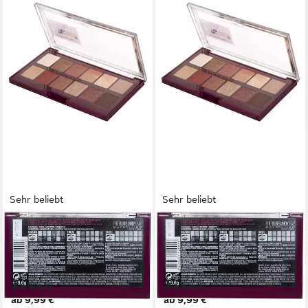
Sehr beliebt
Sehr beliebt
MAYBELLINE NEW YORK
MAYBELLINE NEW YORK
Lidschatten THE BURGUNDY
Lidschatten THE BURGUNDY
BAR, mit schimmernden
BAR, mit schimmernden
Burgunder-Tönen
Burgunder-Tönen
(84)
(84)
ab 9,99 €
ab 9,99 €