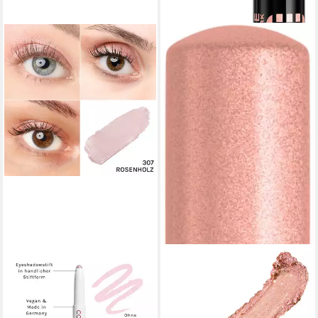
COSLINE COSMETICS
MAYBELLINE NEW YORK
Lidschatten Eyeshadow,
Lidschatten COLOR TATTOO
Praktische Stiftform, cremige
24H EYE STIX, All-in-One-
Textur, langanhaltend, vegan
Lidschatten, Eyeliner und