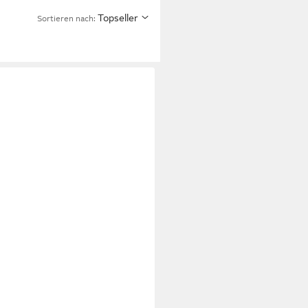
Topseller
Sortieren nach: