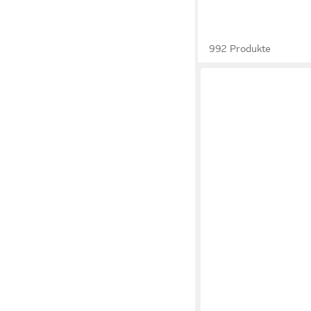
992 Produkte