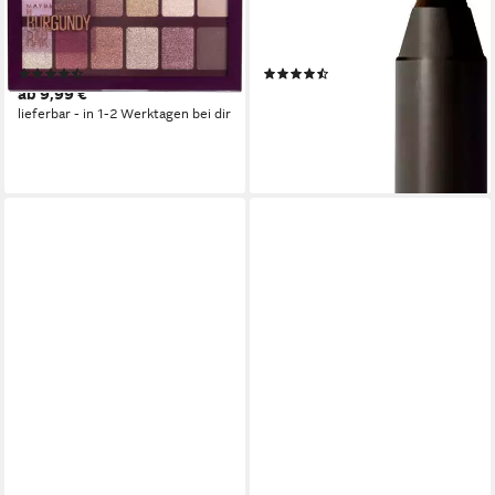
BAR, mit schimmernden
PENCIL, mit wasserfester
Burgunder-Tönen
Formel
(84)
(86)
ab 9,99 €
ab 5,99 €
lieferbar - in 1-2 Werktagen bei dir
(4.607,69 €/ 1 kg)
lieferbar - in 1-2 Werktagen bei dir
+3