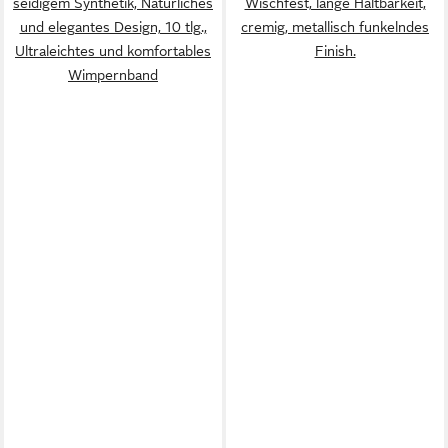
seidigem Synthetik, Natürliches
Wischfest, lange Haltbarkeit,
und elegantes Design, 10 tlg.,
cremig, metallisch funkelndes
Ultraleichtes und komfortables
Finish.
Wimpernband