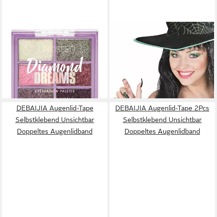
SUNKISSED
WIDMANN S.R.L.
Lidschatten Diamond Dreams
Bandwimpern Glitzer
Glitzer Lidschatten Palette 6 x
Wimpern und Künstliche
11,91 €
Nägel Set Grün
(1.804,55 €/ 1 kg)
3,95 €
lieferbar in 2 Wochen
lieferbar - in 2-3 Werktagen bei dir
DEBAIJIA Augenlid-Tape
DEBAIJIA Augenlid-Tape 2Pcs
Selbstklebend Unsichtbar
Selbstklebend Unsichtbar
Doppeltes Augenlidband
Doppeltes Augenlidband