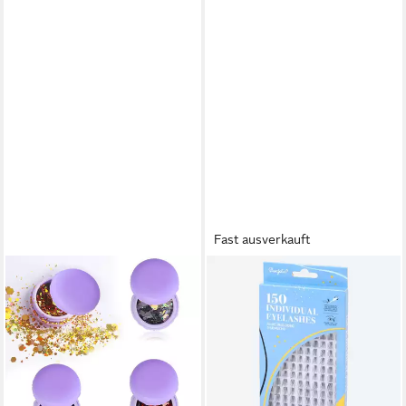
Fast ausverkauft
DEBAIJIA
SPECTRUM
Lidschatten 4 Farben Körper
Einzelwimpern Einzelne
Glitter Gesicht Glitter Make-
Wimpern 150 Stück inkl.
up
Klebstoff, 151 tlg.
13,99 €
8,88 €
UVP
14,95 €
lieferbar in 3 Wochen
-41%
lieferbar - in 5-6 Werktagen bei dir