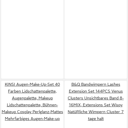
KINSI Augen-Make-Up-Set 40
B&Q Bandwimpern Lashes
Farben Lidschattenpalette,
Extension Set 144PCS Venus
Augenpalette, Makeup
Clusters Unsichtbares Band 8-
Lidschattenpalette, Bühnen-
16MIX, Extensions Set Wispy
Makeup Cosplay Perlglanz-Mattes
NatüRliche Wimpern Cluster 7
Mehrfarbiges Augen-Make-up
tage halt