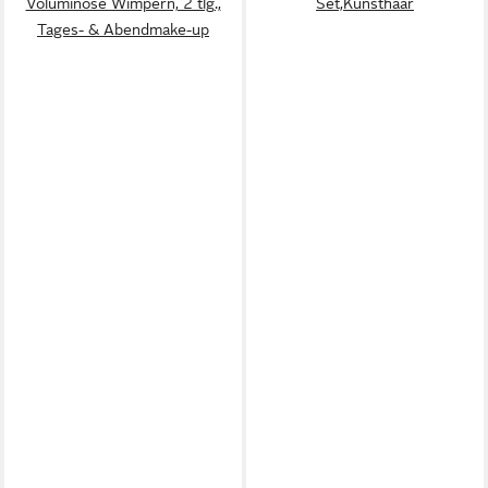
Voluminöse Wimpern, 2 tlg.,
Set,Kunsthaar
Tages- & Abendmake-up