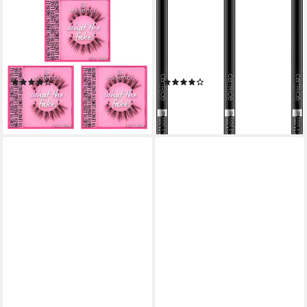
ESSENCE
CATRICE
Bandwimpern WHAT THE
Kajal INSIDE EYE KHOL
FAKE! FALSE LASHES,
KAJAL, 3-tlg., für das innere
Cluster-Wimpern mit Falsche-
Augenlid mit integriertem
Wimpern-Effekt
Spitzer
(2)
(13)
8,99 €
8,99 €
(2.996,67 €/ 1 kg)
(9.988,89 €/ 1 kg)
lieferbar - in 3-5 Werktagen bei dir
lieferbar - in 1-2 Werktagen bei dir