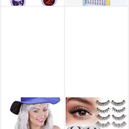
WIDMANN S.R.L.
MOPUEA
Bandwimpern Glitzer
Magnetwimpern Magnetische
Wimpern und Künstliche
Wimpern 4 Paar Ohne Kleber
Nägel Set Silber
Wiederverwendbar mit