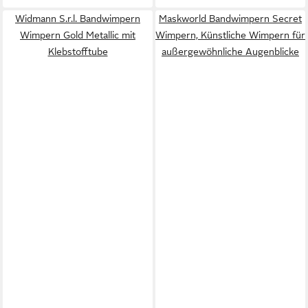
Widmann S.r.l. Bandwimpern
Maskworld Bandwimpern Secret
Wimpern Gold Metallic mit
Wimpern, Künstliche Wimpern für
Klebstofftube
außergewöhnliche Augenblicke