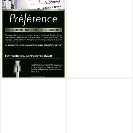
L'ORÉAL PARIS
Coloration PRÉFÉRENCE
HAARFARBE LE BLONDING,
langanhaltender Glanz
(8)
8,99 €
UVP
9,99 €
-10%
lieferbar - in 1-2 Werktagen bei dir