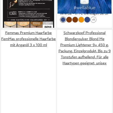
lieferbar - in 1-2 Werktagen bei dir
(119,93 €/ 1 l)
-22%
lieferbar - in 1-2 Werktagen bei dir
+8
Femmas Premium Haarfarbe
Schwarzkopf Professional
FemMas professionelle Haarfarbe
Blondierpulver Blond Me
mit Arganöl 3 x 100 ml
Premium Lightener 9+ 450 g,
Packung, Einzelprodukt, Bis zu 9
Tonstufen aufhellend, Für alle
Haartypen geeignet, unisex