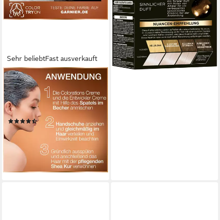
-20%
lieferbar - in 1-2 Werktagen bei dir
+13
Sehr beliebt
Fast ausverkauft
GARNIER
Haarfarbe GARNIER GOOD,
Set, mit Creme-Textur, für alle
Haartypen
(82)
7,99 €
UVP
8,99 €
-11%
lieferbar - in 1-2 Werktagen bei dir
+6