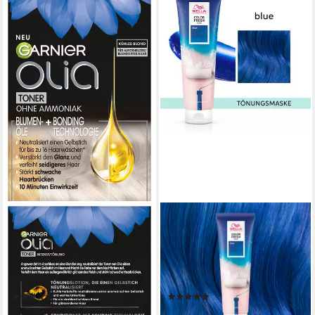
GARNIER
WELLA PROFESSIONALS
Haartönung Garnier Olia
Haartönung COLOR FRESH
Toner, mit Intensivtönung für
MASK, frei von Silikonen,
bis zu 16 Haarwäschen,
auswaschbar, wöchentliche
vegane Formel
Anwendung
(3)
(6)
7,99 €
17,99 €
UVP
22,95 €