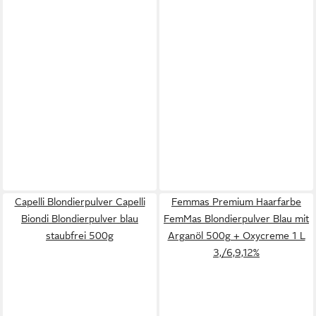
Capelli Blondierpulver Capelli
Femmas Premium Haarfarbe
Biondi Blondierpulver blau
FemMas Blondierpulver Blau mit
staubfrei 500g
Arganöl 500g + Oxycreme 1 L
3,/6,9,12%