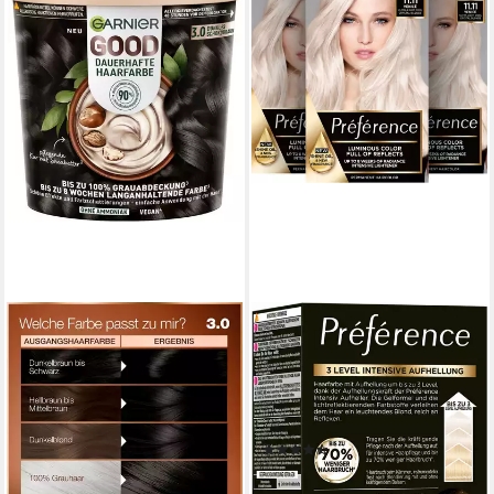
L'ORÉAL PARIS
Coloration PRÉFÉRENCE
HAARFARBE, Packung, 3-tlg.,
dauerhafte Haarcoloration mit
100% Grauabdeckung
(26)
23,99 €
UVP
29,97 €
(8,00 €/ 1 Stk)