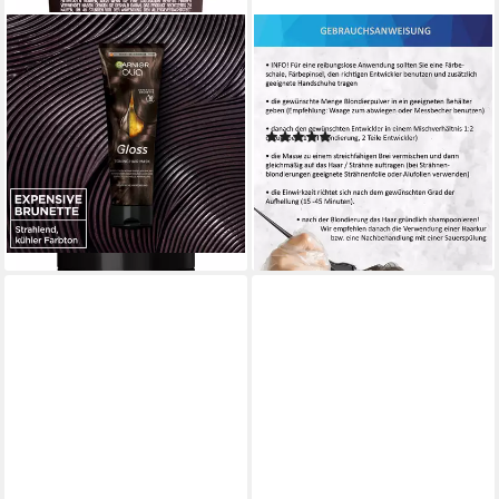
GARNIER
AQUYO COSMETICS
Coloration Garnier Olia Gloss
Haarfarbe Blondierpulver
Tinted Hair Mask, für
500g + Creme Oxydant
getöntes Haar, mit Tocopherol
Entwickler 12%, Set
(1)
5,99 €
UVP
6,99 €
ab 17,80 €
(39,93 €/ 1 l)
lieferbar - in 3-4 Werktagen bei dir
-14%
lieferbar - in 1-2 Werktagen bei dir