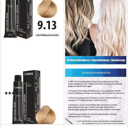
FEMMAS PREMIUM
AQUYO COSMETICS
Haarfarbe FemMas Hair Color
Haarfarbe Style & Care
Cream 100ml, 1-tlg.
Blondierpulver 500g + Creme
(64)
Oxydant Entwickler 3%, Set
8,95 €
ab 17,80 €
(89,50 €/ 1 l)
lieferbar - in 3-4 Werktagen bei dir
lieferbar - in 3-4 Werktagen bei dir
+183