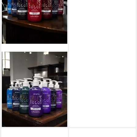
JEANS COLOR
Haarfarbe Semi Permanente
Direktziehende Haarfarbe
250ml
(7)
9,49 €
UVP
12,99 €
(3,80 €/ 100 ml)
-27%
lieferbar - in 3-4 Werktagen bei dir
+3