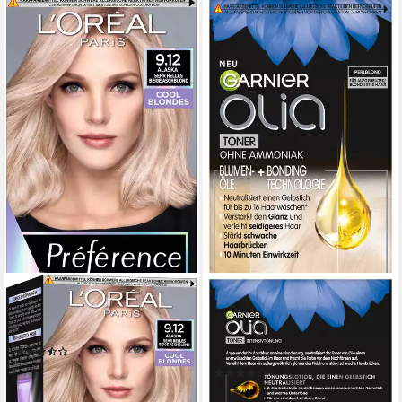
L'ORÉAL PARIS
GARNIER
Haarfarbe Preference Cool
Haartönung Garnier Olia
Blondes, langer Farbglanz
Toner, Gel-Textur, vegane
(9)
Formel, ohne Ammoniak
23,99 €
UVP
29,97 €
(1)
(8,00 €/ 1 Stk)
7,99 €