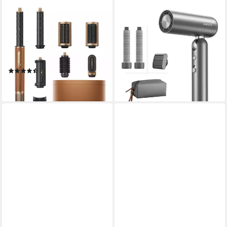
DREAME
DREAME
Multihaarstyler Airstyle Pro, 7
Haartrockner Pocket Neo 2,
Aufsätze, 3 Temperatur- &
1300 W
ab 99,00 €
Geschwindigkeitsstufen, leise
UVP
129,00 €
mit 75 dB
-23%
(33)
lieferbar - in 1-2 Werktagen bei dir
ab 258,50 €
lieferbar - in 3-4 Werktagen bei dir