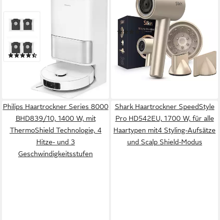
DREAME
SILK'N
Saugroboter mit
Ionic-Haartrockner SilkyAir
Wischfunktion L10s Ultra Gen
Pro Modell 2024, 1600 W
(25)
3 Set, 600 W, mit Beutel, mit
ab 129,99 €
UVP
199,00 €
Dual-Wischpads, mit flexiblen
-35%
(115)
Roboterarmen, App-
lieferbar - in 2-3 Werktagen bei dir
ab 449,00 €
UVP
599,00 €
Steuerung
-25%
lieferbar - in 1-2 Werktagen bei dir
Philips Haartrockner Series 8000
Shark Haartrockner SpeedStyle
BHD839/10, 1400 W, mit
Pro HD542EU, 1700 W, für alle
ThermoShield Technologie, 4
Haartypen mit4 Styling-Aufsätze
Hitze- und 3
und Scalp Shield-Modus
Geschwindigkeitsstufen