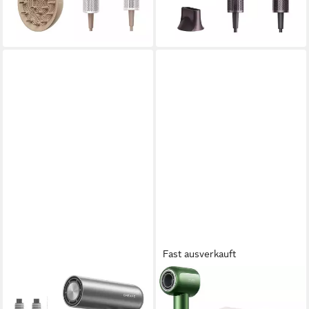
-20%
lieferbar - in 2-3 Werktagen bei dir
Fast ausverkauft
DREAME
DREAME
Haartrockner Pocket Neo 2,
Haartrockner Glory Master