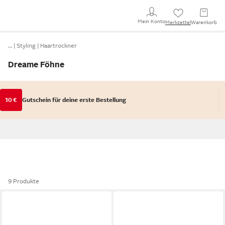
Mein Konto
Merkzettel
Warenkorb
…
Styling
Haartrockner
Dreame Föhne
10 €
Gutschein für deine erste Bestellung
9 Produkte