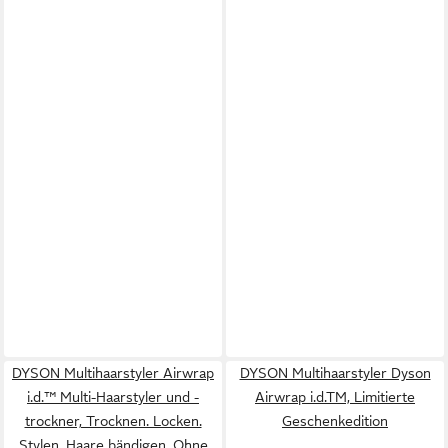
DYSON Multihaarstyler Airwrap
DYSON Multihaarstyler Dyson
i.d.™ Multi-Haarstyler und -
Airwrap i.d.TM, Limitierte
trockner, Trocknen. Locken.
Geschenkedition
Stylen. Haare bändigen. Ohne