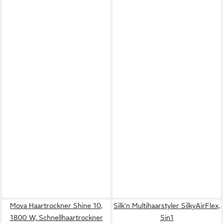
Mova Haartrockner Shine 10,
Silk'n Multihaarstyler SilkyAirFlex,
1800 W, Schnellhaartrockner
5in1