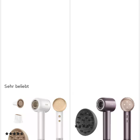
Sehr beliebt
DREAME
DREAME
Haartrockner Dreame Glory
Haartrockner Glory Combo
Combo, 300 Mio. Anionen,
Purple, 1600 W, Hitzeschutz,
konstante Temperatur,
Diffusor, Ionen
(2)
geringes Gewicht von nur
ab 99,00 €
(60)
345g
lieferbar in 3 Wochen
ab 79,00 €
UVP
99,00 €