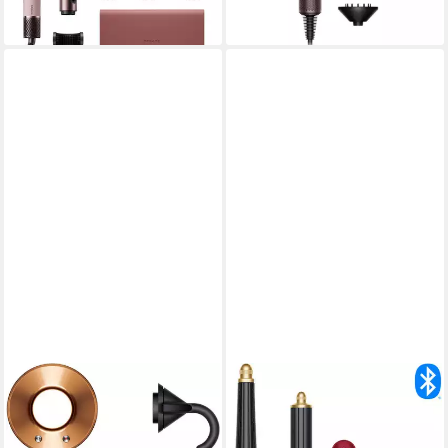
399,00 €
Temperaturanpassung
lieferbar - in 3-5 Werktagen bei dir
DYSON
DYSON
Haartrockner Dyson
Multihaarstyler und -trockner
Supersonic™ Strait+Wavy
Dyson Airwrap i.d.™