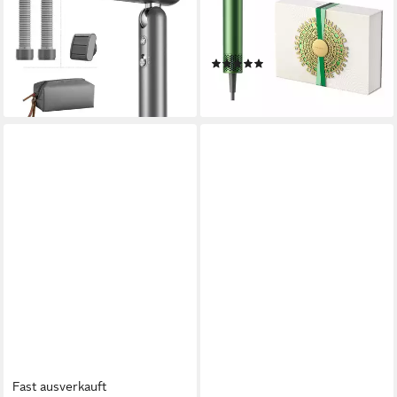
1300 W
High-Speed Hair Dryer, 1600
ab 99,00 €
UVP
129,00 €
W, drei Düsen, vier
-23%
Temperaturstufen, geringes
lieferbar - in 1-2 Werktagen bei dir
(2)
Gewicht
149,00 €
lieferbar - in 3-5 Werktagen bei dir
Fast ausverkauft