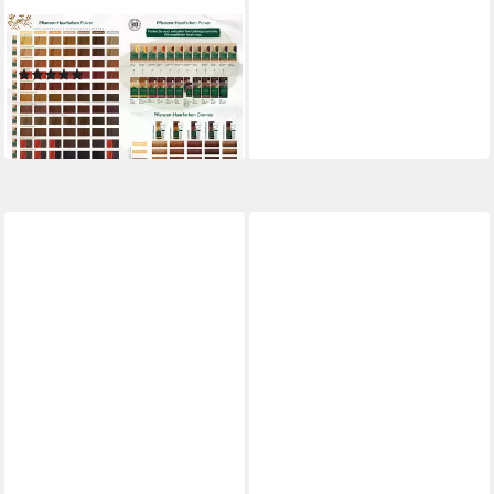
LOGONA
Haarfarbe Pflanzen Creme
kupferrot, 150 ml
(1)
15,89 €
(105,93 €/ 1 l)
lieferbar - in 3-4 Werktagen bei dir