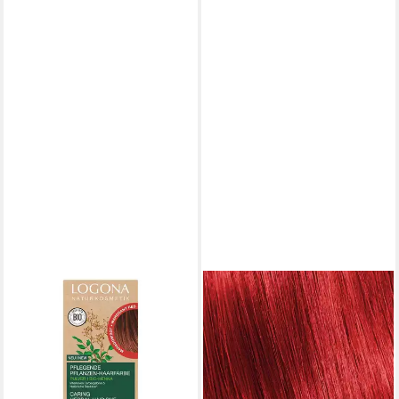
LOGONA
Haarfarbe Pflegende
Pflanzen-Haarfarbe Pulver -
Mahagonirot 100g
12,99 €
(129,90 €/ 1 kg)