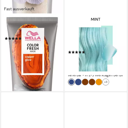
Fast ausverkauft
WELLA PROFESSIONALS
WELLA PROFESSIONALS
Coloration Color Fresh
Haartönung COLOR FRESH
Farbmaske
MASK, frei von Silikonen,
(6)
auswaschbar, wöchentliche
ab 14,29 €
Anwendung
(95,27 €/ 1 l)
(6)
lieferbar - in 2-3 Werktagen bei dir
17,99 €
UVP
22,25 €
+8
(119,93 €/ 1 l)
-19%
lieferbar - in 2-3 Werktagen bei dir
+8