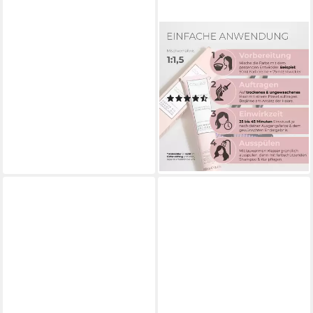
COLOR.IT
Haarfarbe in Salonqualität,
100ml, (3er Pack) 100ml je
Tube
(11)
28,95 €
(96,50 €/ 1 l)
lieferbar - in 2-3 Werktagen bei dir
+66