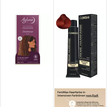
AYLUNA
Haarfarbe Zimtbraun, Braun,
100 g
12,95 €
(129,50 €/ 1 kg)
lieferbar - in 3-4 Werktagen bei dir