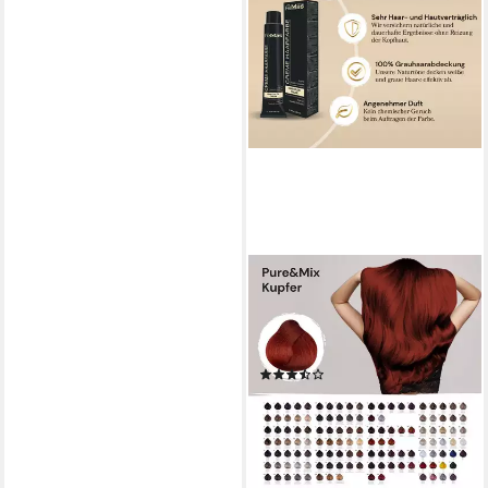
FEMMAS PREMIUM
Haarfarbe FemMas Hair Color
Cream 100ml Haarfarbe
Pure&Mix Kupfer
(2)
8,95 €
(89,50 €/ 1 l)
lieferbar - in 3-4 Werktagen bei dir