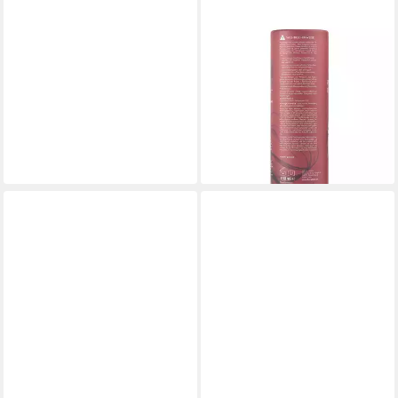
KERALOCK
Haarfarbe Mehrmals
Verwendbare Haarfarbe -
Ammoniakfrei und pH-
hautneutral
12,95 €
(86,33 €/ 1 l)
lieferbar - in 4-5 Werktagen bei dir
+4