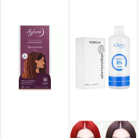
AYLUNA
Haarfarbe Maronenrot, 100 g
12,95 €
(129,50 €/ 1 kg)
lieferbar - in 3-4 Werktagen bei dir