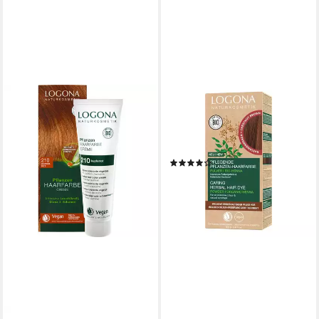
LOGONA
Haarfarbe Pflegende
Pflanzen-Haarfarbe Pulver -
Kastanienbraun 100g
(1)
12,99 €
(129,90 €/ 1 kg)
lieferbar - in 3-4 Werktagen bei dir