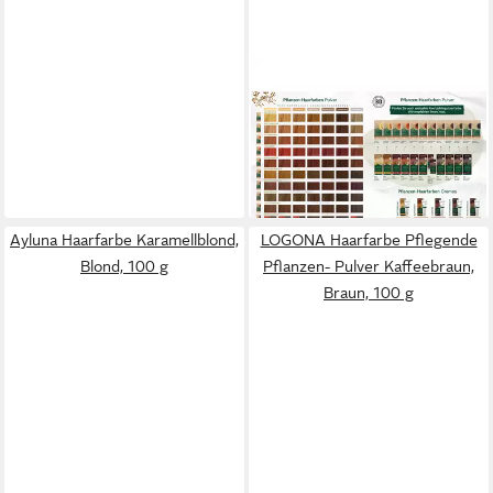
LOGONA
Haarfarbe Pflanzen Creme
kupferblond, Blond, 150 ml
15,89 €
(105,93 €/ 1 l)
lieferbar - in 3-4 Werktagen bei dir
Ayluna Haarfarbe Karamellblond,
LOGONA Haarfarbe Pflegende
Blond, 100 g
Pflanzen- Pulver Kaffeebraun,
Braun, 100 g