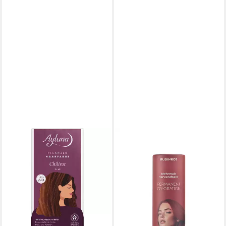
AYLUNA
Haarfarbe Chilirot, 100 g
12,95 €
(129,50 €/ 1 kg)
lieferbar - in 3-4 Werktagen bei dir