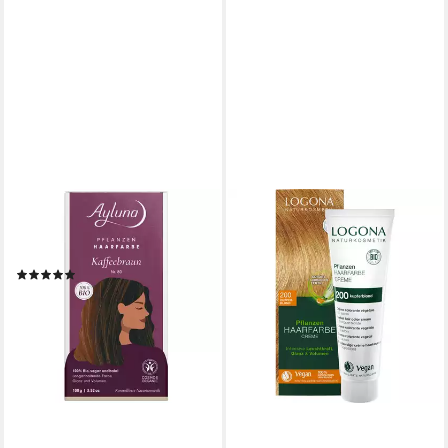
AYLUNA
Haarfarbe Kaffeebraun,
Braun, 100 g
(1)
12,95 €
(129,50 €/ 1 kg)
lieferbar - in 3-4 Werktagen bei dir