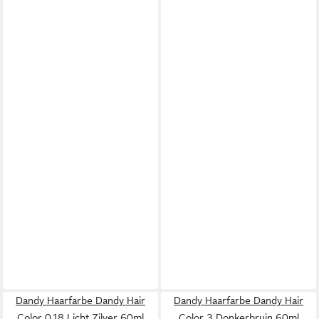
Dandy Haarfarbe Dandy Hair
Dandy Haarfarbe Dandy Hair
Color 0.18 Licht Zilver 60ml
Color 3 Donkerbruin 60ml