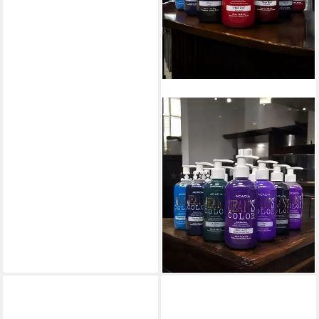
JEANS COLOR
Haarfarbe Semi Permanente
Direktziehende Haarfarbe
250ml
(7)
9,49 €
UVP
12,99 €
(3,80 €/ 100 ml)
-27%
lieferbar - in 3-4 Werktagen bei dir
+3