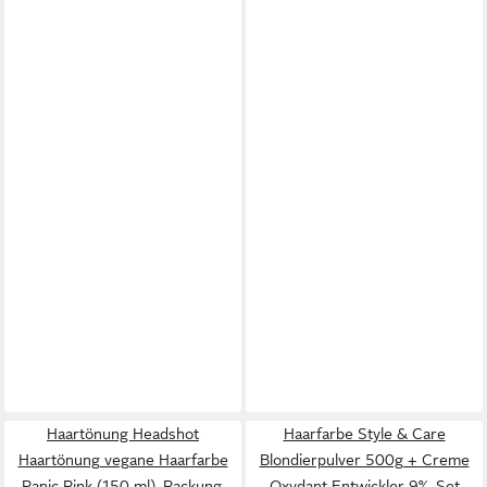
Haartönung Headshot
Haarfarbe Style & Care
Haartönung vegane Haarfarbe
Blondierpulver 500g + Creme
Panic Pink (150 ml), Packung,
Oxydant Entwickler 9%, Set