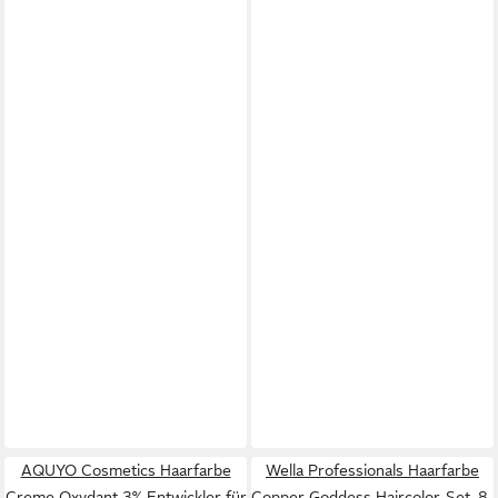
AQUYO Cosmetics Haarfarbe
Wella Professionals Haarfarbe
Creme Oxydant 3% Entwickler für
Copper Goddess Haircolor-Set, 8-