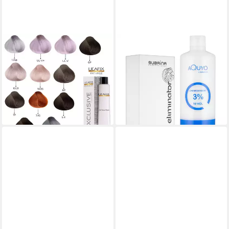
LILAFIX
AQUYO COSMETICS
Haarfarbe Colour Art
Haarfarben-Entferner
Exclusive Colour 100 ml
Eliminator Haarfarben
7,95 €
Entferner + Creme Oxydant
(7,95 €/ 100 ml)
Entwickler 3% 500ml, 1-tlg.
lieferbar - in 2-3 Werktagen bei dir
31,50 €
+7
lieferbar - in 3-4 Werktagen bei dir