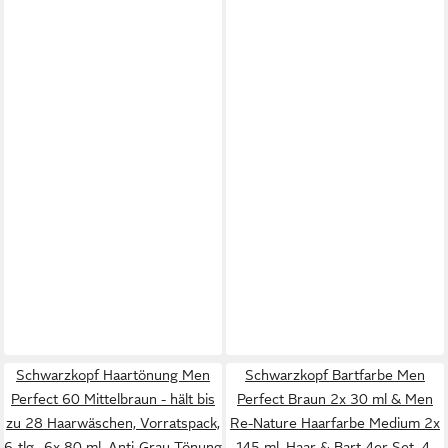
Schwarzkopf Haartönung Men
Schwarzkopf Bartfarbe Men
Perfect 60 Mittelbraun - hält bis
Perfect Braun 2x 30 ml & Men
zu 28 Haarwäschen, Vorratspack,
Re-Nature Haarfarbe Medium 2x
6-tlg., 6x 80 ml, Anti-Grau Tönung
145 ml, Haar & Bart 4er Set, 4-