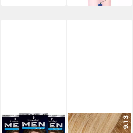
SCHWARZKOPF
FEMMAS PREMIUM
Bartfarbe Men Perfect 60
Haarfarbe FemMas Hair Color
Braun - 3 x 30ml,
Cream 100ml, 1-tlg.