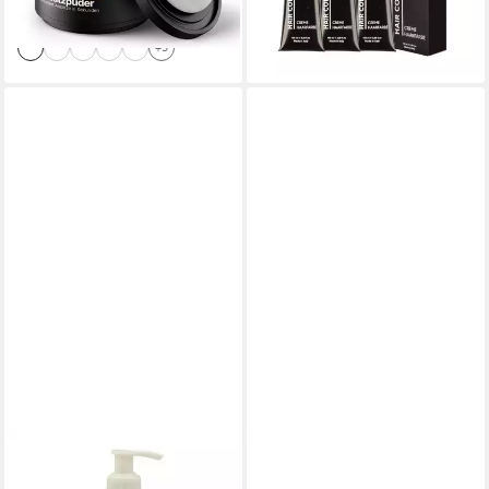
-25%
lieferbar - in 2-3 Werktagen bei dir
+5
JEANS COLOR
CAPELLI
Haarfarbe Semi Permanente
Blondierpulver Capelli Biondi