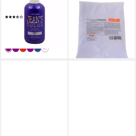
Direktziehende Haarfarbe
Blondierpulver blau staubfrei
250ml
500g
(7)
5,99 €
9,49 €
UVP
12,99 €
(11,98 €/ 1 kg)
(3,80 €/ 100 ml)
lieferbar - in 3-4 Werktagen bei dir
-27%
lieferbar - in 3-4 Werktagen bei dir
+3