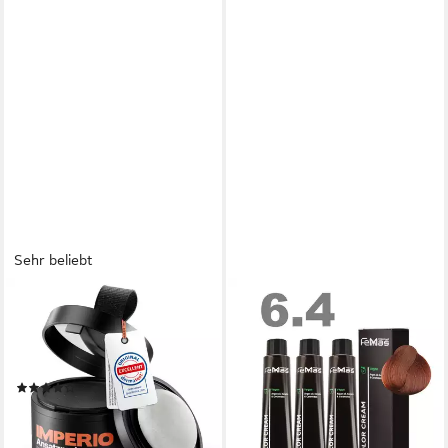
Sehr beliebt
IMPERIO
FEMMAS PREMIUM
Haaransatz-Farbpuder
Haarfarbe FemMas
Ansatzpuder - Das Make-up
professionelle Haarfarbe mit
für Deine Haare
Arganöl 3 x 100 ml
(57)
22,90 €
14,90 €
19,97 €
(76,33 €/ 1 l)
(3.725,00 €/ 1 kg)
lieferbar - in 3-4 Werktagen bei dir
+157