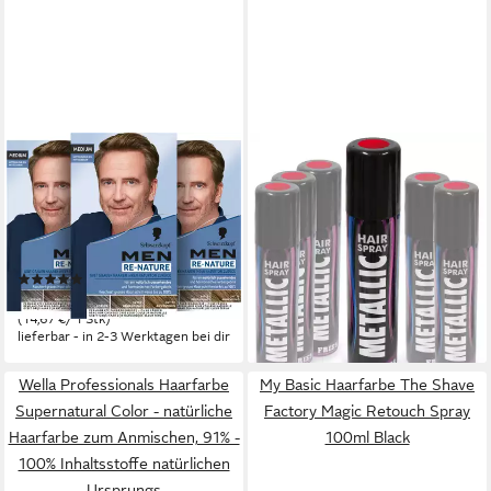
SCHWARZKOPF
FRIES
Haarfarbe MEN RE-NATURE
Haarfarbe Metallic Color
Naturton Medium Mittelblond
Haarspray 100 ml Pink Bronze
bis Mittelbraun 3 x 145ml,
Rot Blau Grün Lila, Metallic-
Spar-Pack, 3-tlg., Stellt ohne
Haare für jeden Partylook
(1)
5,99 €
Haare färben die
44,02 €
lieferbar - in 5-6 Werktagen bei dir
Naturhaarfarbe wieder her
(14,67 €/ 1 Stk)
+1
lieferbar - in 2-3 Werktagen bei dir
Wella Professionals Haarfarbe
My Basic Haarfarbe The Shave
Supernatural Color - natürliche
Factory Magic Retouch Spray
Haarfarbe zum Anmischen, 91% -
100ml Black
100% Inhaltsstoffe natürlichen
Ursprungs