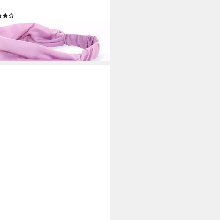
t Hairband
(9)
5 €
rbar - in 3-4 Werktagen bei dir
+13