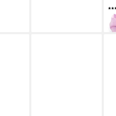
Spor
11,9
liefe