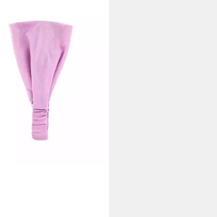
band Damen Haarband
band, Stirnband für Yoga und