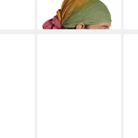
16,90 €
lieferbar - in 4-5 Werktagen bei dir
+6