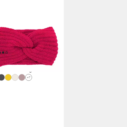
band Damen Strick Stirnband
Twist Knoten, Strick Winter
nband Hairband
(8)
9 €
UVP
14,99 €
rbar - in 3-4 Werktagen bei dir
+7