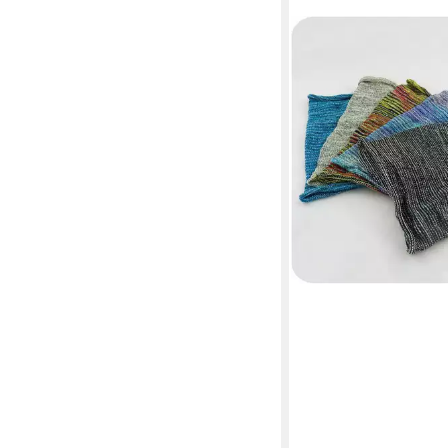
SIMANDRA
Haarband Magic Schal
13,90 €
lieferbar - in 4-5 Werktag
+4