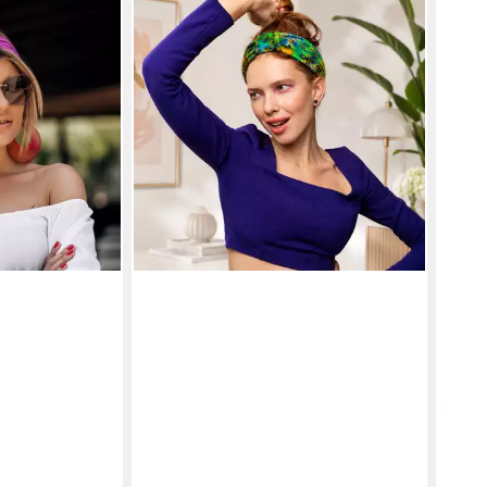
BRITTA MEIER
aumwoll-Jersey
Haarband Britta-Style Viskose Extra-
ufe Marke
Breite Haarbänder mit Schlaufe
18,95 €
lieferbar - in 4-5 Werktagen bei dir
en bei dir
AXY
Haar
Kopf