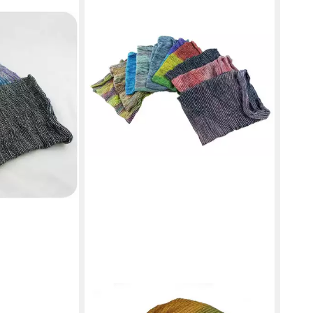
 Halb
en bei dir
SIMANDRA
Haarband Magic Schal Lang