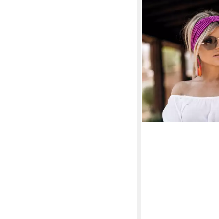
BRITTA MEIER
Haarband Stylische B
Haarbänder mit Schla
Britta Meier
17,95 €
lieferbar - in 4-5 Werktag
+5