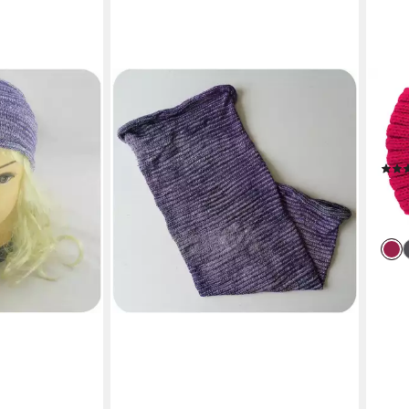
AXY
Haar
mit 
Stir
12,9
-13%
liefe