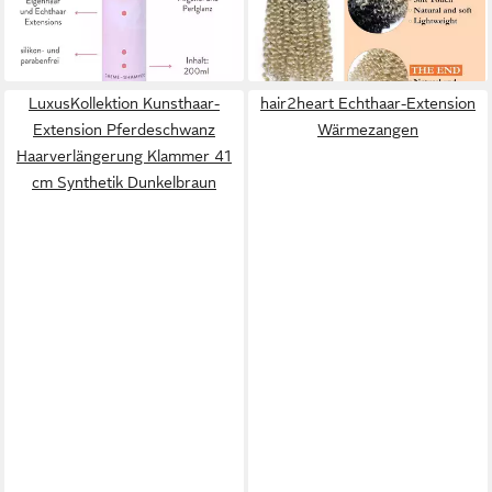
39,95 €
UVP
49,95 €
zu Blond
-20%
80,95 €
lieferbar - in 2-3 Werktagen bei dir
lieferbar - in 6-7 Werktagen bei dir
LuxusKollektion Kunsthaar-
hair2heart Echthaar-Extension
Extension Pferdeschwanz
Wärmezangen
Haarverlängerung Klammer 41
cm Synthetik Dunkelbraun