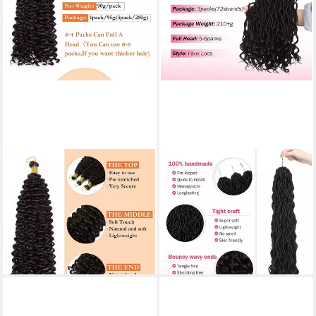
LUXUSKOLLEKTION
LUXUSKOLLEKTION
Kunsthaar-Extension
Kunsthaar-Extension
Haarverlängerung Häkelzöpfe
Haarverlängerung Häkelzöpfe
35 CM (Pack of 3) Natürliches
Faux Locs 50cm 3 Bündel
Schwarz
Tiefschwarz
80,95 €
74,95 €
lieferbar - in 5-6 Werktagen bei dir
lieferbar - in 6-7 Werktagen bei dir