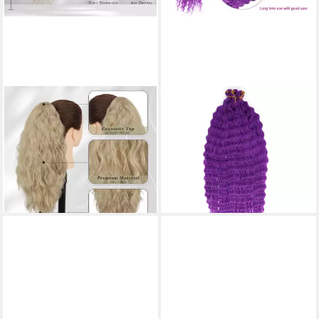
LUXUSKOLLEKTION
LUXUSKOLLEKTION
Kunsthaar-Extension Clip
Kunsthaar-Extension
Pferdeschwanz Verlängerung
Häkelzöpfe Twist
45 cm lockig wellig
Haarverlängerungen 22 Zoll
Haarverlängerung
dunkelviolett Lila
51,95 €
66,95 €
lieferbar - in 5-6 Werktagen bei dir
lieferbar - in 3-4 Werktagen bei dir