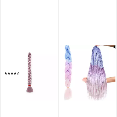
X-PRESSION
Kunsthaar-Extension X-
Pression Premium Original
Ultra Braid, Xpression
(12)
5,95 €
(3,61 €/ 100 g)
lieferbar - in 2-3 Werktagen bei dir
+59