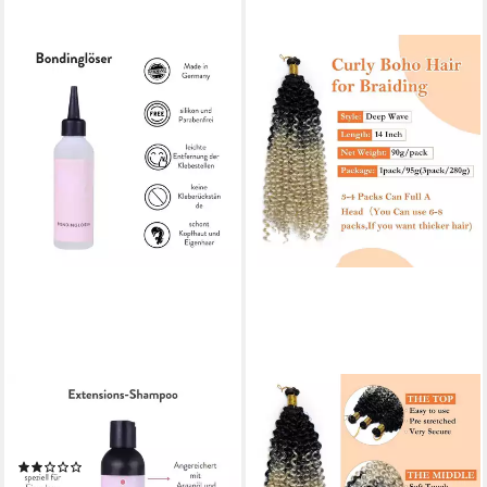
HAIR2HEART
LUXUSKOLLEKTION
Echthaar-Extension Remover-
Kunsthaar-Extension
Set für Tape Extensions
Haarverlängerung Häkelzöpfe
(1)
35 CM (Pack of 3) Schwarz