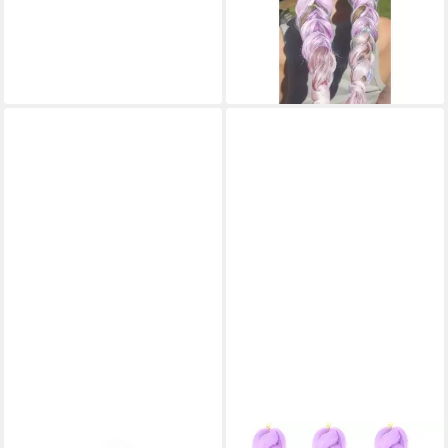
und Witterungseinflüsse
16,90 €
19,90 €
-15%
lieferbar - in 6-8 Werktagen bei dir
X-PRESSION