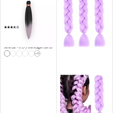
Kunsthaar-Extension X-
Pression 2x Pre Stretched
Ultra Braid 46' (116cm),
vorgestreckt
(3)
6,50 €
UVP
7,95 €
(3,94 €/ 100 g)
-18%
lieferbar - in 2-3 Werktagen bei dir
+25
WS-TREND
Kunsthaar-Extension 3er-Set
Jumbo Kunsthaar Kanekalon
Extensions Crochet Twist, 50-
60 cm Stück
14,90 €
(4,97 €/ 1 Stk)