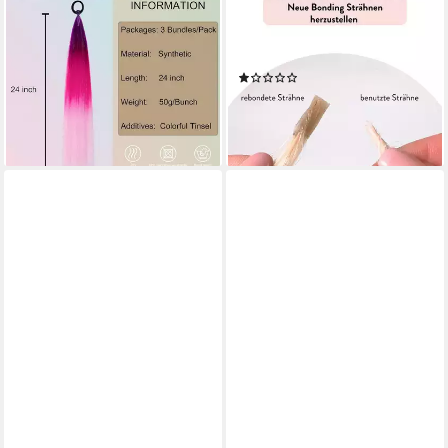
Kunsthaar-Extension Haarteil
Echthaar-Extension
Haarverlängerung Zopf
Rebonding Set für Bonding
Pferdeschwanz Synthetik Lila
Extensions
(1)
Rot Rosa
32,95 €
UVP
41,95 €
46,95 €
-21%
lieferbar - in 7-9 Werktagen bei dir
lieferbar - in 2-3 Werktagen bei dir