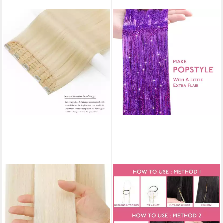
LUXUSKOLLEKTION
LUXUSKOLLEKTION
Kunsthaar-Extension
Kunsthaar-Extension Haar
Haarverlängerung Clipin 5
Lametta Lila Glitzer
Clips Weft Tresse Mesh 40cm
Haarsträhnen 120cm - 6er-
Blond
Pack T-#Lila