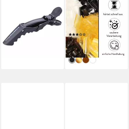
HAIR2HEART
HAIR2HEART
Echthaar-Extension 4 x
Echthaar-Extension
Abteilklammern
Ersatzbondings - Rebonden
6,95 €
UVP
13,95 €
von Extensions 100 Stück
-50%
Schwarz
lieferbar - in 2-3 Werktagen bei dir
(2)
7,95 €
UVP
14,95 €
-47%
lieferbar - in 2-3 Werktagen bei dir