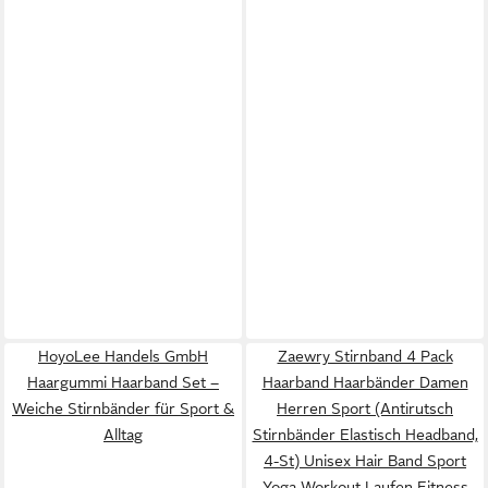
HoyoLee Handels GmbH
Zaewry Stirnband 4 Pack
Haargummi Haarband Set –
Haarband Haarbänder Damen
Weiche Stirnbänder für Sport &
Herren Sport (Antirutsch
Alltag
Stirnbänder Elastisch Headband,
4-St) Unisex Hair Band Sport
Yoga Workout Laufen Fitness