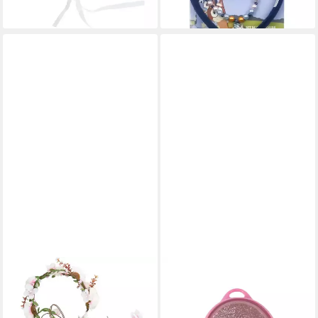
lieferbar - in 5-6 Werktagen bei dir
Natürlich und detailgenau
lieferbar - in 2-3 Werktagen bei dir
gearbeitet, Per Satinschleife
verstellbar
DRESSFORFUN
SANRIO
Haarband Stirnband, Für viele
Haarband Entwirrungsbürste
Anlässe und Outfits,
Hello Kitty, Set