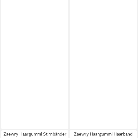
Zaewry Haargummi Stirnbänder
Zaewry Haargummi Haarband