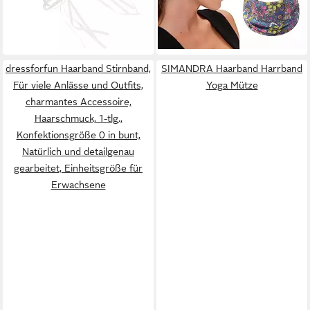
lieferbar - in 2-3 Werktagen bei dir
Natürlich und detailgenau
Sport & Haarschmuck
-37%
lieferbar - in 9-11 Werktagen bei
gearbeitet, Per Satinschleife
Sommer
dir
verstellbar
dressforfun Haarband Stirnband,
SIMANDRA Haarband Harrband
Für viele Anlässe und Outfits,
Yoga Mütze
charmantes Accessoire,
Haarschmuck, 1-tlg.,
Konfektionsgröße 0 in bunt,
Natürlich und detailgenau
gearbeitet, Einheitsgröße für
Erwachsene