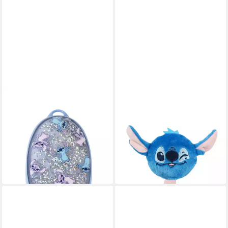
DISNEY
DISNEY
Haarband Entwirrungsbürste
Haarband Anzeige für
Stitch, Set
Stichpinsel, Set
12,90 €
14,90 €
18,40 €
21,30 €
-30%
-30%
lieferbar - in 5-6 Werktagen bei dir
lieferbar - in 5-6 Werktagen bei dir