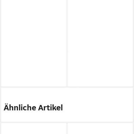
NEXT
NEXT
Haarband Fleece-Stirnband
Haarband Kopfband mit
16,00 €
Zierdrehung
in 2-3 Werktagen bei dir
20,00 €
in 2-3 Werktagen bei dir
Ähnliche Artikel