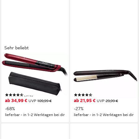
Sehr beliebt
REMINGTON
REMINGTON
Glätteisen Silk, S9600,
Glätteisen S1510 Keramik-
Haarglätter Doppelschicht-
Turmalin-Beschichtung, mit 4-
Keramik-Beschichtung, mit
facher Schutzwirkung für ein
Seidenproteinen für Locken,
schonendes Styling und extra
(572)
(274)
Wellen & zum Glätten
Glanz
ab 34,99 €
ab 21,95 €
UVP
109,99 €
UVP
29,99 €
-68%
-27%
lieferbar - in 1-2 Werktagen bei dir
lieferbar - in 1-2 Werktagen bei dir