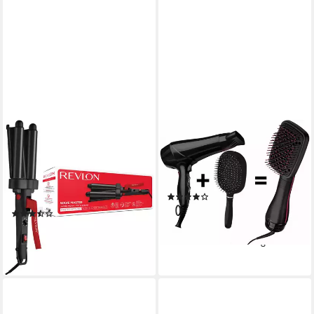
REVLON
REVLON
Welleneisen Wave Master
Haarglättbürste RVDR5212E,
TURMALIN-
Salon One-Step Hair Dryer &
KERAMIKBESCHICHTUNG,
Styler
(59)
Jumbo-Welleneisen
ab 39,96 €
UVP
52,99 €
(54)
ab 39,99 €
UVP
44,99 €
-25%
lieferbar - in 1-2 Werktagen bei dir
-11%
lieferbar - in 1-2 Werktagen bei dir