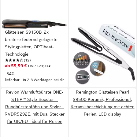
REMINGTON
REMINGTON
Glätteisen S9150B, 2x
Glätteisen Haarglätter
breitere federnd gelagerte
Glätteisen S7412 Air Plates,
Stylingplatten, OPTIheat-
Straightner, Titanium-
Technologie
Keramikbeschichtung,
(12)
(12)
Digitales Display
ab 55,59 €
33,90 €
UVP
120,99 €
UVP
79,99 €
-54%
-58%
lieferbar - in 2-3 Werktagen bei dir
lieferbar - in 2-3 Werktagen bei dir
Revlon Warmluftbürste ONE-
Remington Glätteisen Pearl
STEP™ Style-Booster –
S9500 Keramik, Professionell,
Rundbürstenföhn und Styler -
Keramikbeschichtung mit echten
RVDR5292E, mit Dual Stecker
Perlen, LCD display
für UK/EU - ideal für Reisen