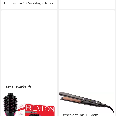
Trocknen und Glätten mit
lieferbar - in 1-2 Werktagen bei dir
warmer Luft, ohne extreme
Hitze
Fast ausverkauft
REVLON
REVLON
Haartrockner RVDR5222E,
Glätteisen RVST2175
800 W, Salon One-Step Hair
ColourProtect-Keramik-
Dryer & Volumiser
Beschichtung, 125mm,