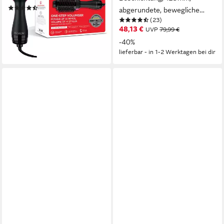
(1668)
abgerundete, bewegliche
60,61 €
(23)
Platten in 10 Sekunden
lieferbar - in 2-3 Werktagen bei dir
48,13 €
UVP
79,99 €
einsatzbereit
-40%
lieferbar - in 1-2 Werktagen bei dir