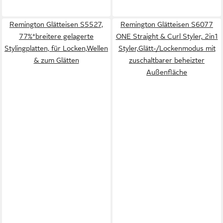
Remington Glätteisen S5527,
Remington Glätteisen S6077
77%*breitere gelagerte
ONE Straight & Curl Styler, 2in1
Stylingplatten, für Locken,Wellen
Styler,Glätt-/Lockenmodus mit
& zum Glätten
zuschaltbarer beheizter
Außenfläche