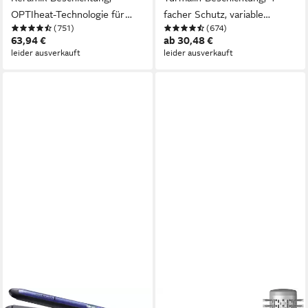
OPTIheat-Technologie für
facher Schutz, variable
(751)
(674)
schonendes Styling
Temperatureinstellung von
63,94 €
ab 30,48 €
150-230 °C
leider ausverkauft
leider ausverkauft
REMINGTON
GRUNDIG