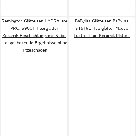
Remington Glätteisen HYDRAluxe
BaByliss Glätteisen BaByliss
PRO, S9001, Haarglätter
ST516E Haarglätter Mauve
Keramik-Beschichtung, mit Nebel
Lustre Titan-Keramik Platten
- langanhaltende Ergebnisse ohne
Hitzeschäden