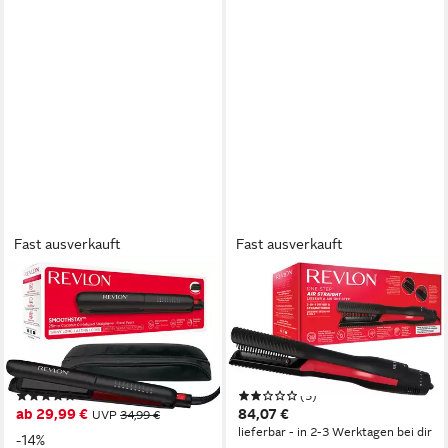
Fast ausverkauft
Fast ausverkauft
REVLON
REVLON
Glätteisen SMOOTHSTAY
Heißluft-Haarglätter ONE-
RVST2211 3x Keramik, MIT
STEP™ Air Straight. 2-IN-1-
DREIFACHER
TROCKNER UND
BESCHICHTUNG UND
LUFTGLÄTTER -
(6)
(5)
KOKOSNUSSÖL-INFUSION
RVDR5330E Keramik-
ab 29,99 €
84,07 €
UVP
34,99 €
Turmalin mit Arganöl-Infusion,
lieferbar - in 2-3 Werktagen bei dir
-14%