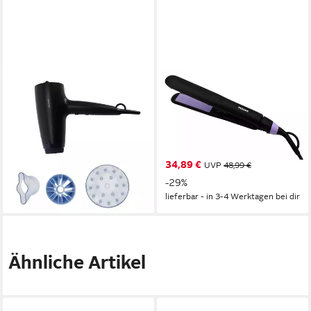
PHILIPS
PHILIPS
Glätteisen 3000 BHD360/20
Glätteisen BHS377/00
Haartrockner
StraightCare Ionen-
44,45 €
Haarglätter
lieferbar - in 3-4 Werktagen bei dir
Keramikbeschichtung
34,89 €
UVP
48,99 €
-29%
lieferbar - in 3-4 Werktagen bei dir
Ähnliche Artikel