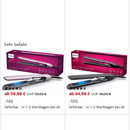
Sehr beliebt
PHILIPS
PHILIPS
Glätteisen Series 5000
Glätteisen Series 5000
BHS530/00 Keramik-
BHS510/00 Keramik-
Beschichtung, mit
Beschichtung, mit
ThermoShield-Technologie,
ThermoShield-Technologie,
(69)
(92)
Ionisierungsfunktion, 12
Ionisierungsfunktion, 12
ab 59,99 €
ab 44,99 €
UVP
69,99 €
UVP
49,99 €
Einstellungen
Einstellungen
-14%
-10%
lieferbar - in 1-2 Werktagen bei dir
lieferbar - in 1-2 Werktagen bei dir