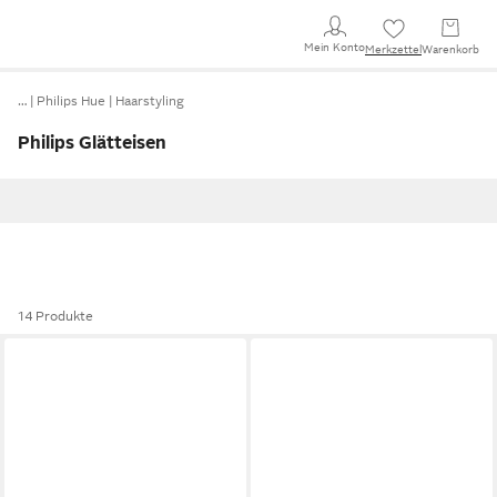
Mein Konto
Merkzettel
Warenkorb
…
Philips Hue
Haarstyling
Philips Glätteisen
14 Produkte