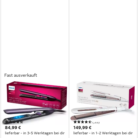
Fast ausverkauft
PHILIPS
PHILIPS
Glätteisen Series 7000
Glätteisen Prestige
BHS752/00 Keramik-
BHS830/00 Keramik-
Beschichtung, mit
Beschichtung, mit SenseIQ
ThermoShield-Technologie,
Technologie, Tetra Ionic
(14)
(35)
Ionisierungsfunktion, 12
System und 3 Styling-Modi
84,99 €
149,99 €
Einstellungen
lieferbar - in 3-5 Werktagen bei dir
lieferbar - in 1-2 Werktagen bei dir