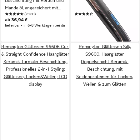
Beschichtung mit Keratin und
Glide-Keramik-Beschichtung,
Mandelöl, angereichert mit
OPTIheat-Technologie, LCD
(2120)
(110)
Keratin & Mandelöl, 9
display, 110mm lange
ab 36,94 €
ab 49,97 €
UVP
120,99 €
Temperatureinstellungen
Keramikstylingplatten
lieferbar - in 6-8 Werktagen bei dir
-59%
lieferbar - in 1-2 Werktagen bei dir
Remington Glätteisen S6606 Curl
Remington Glätteisen Silk,
& Straight Confidence Haarglätter
S9600, Haarglätter
Keramik-Turmalin-Beschichtung,
Doppelschicht-Keramik-
Professionelles 2-in-1 Styling:
Beschichtung, mit
Glätteisen, Locken&Wellen; LCD
Seidenproteinen für Locken,
display
Wellen & zum Glätten