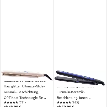
REMINGTON
REMINGTON
Glätteisen PROluxe, S9100,
Glätteisen Pro-Ion Straight,
Haarglätter Ultimate-Glide-
S7710, Haarglätter Ultra-
Keramik-Beschichtung,
Turmalin-Keramik-
OPTIheat-Technologie für
Beschichtung, Ionen-
(751)
(833)
schonendes Styling
Generator für Locken, Wellen
ab 48,90 €
ab 60,90 €