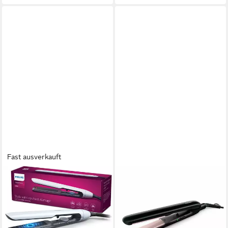
Fast ausverkauft
PHILIPS
PHILIPS
Glätteisen Series 5000
Lockenstab Glätteisen
BHS520/00 Keramik-
Haarglätter Styling
Beschichtung, mit
Lockenstab Philips 110-240V
ThermoShield-Technologie,
Keramik