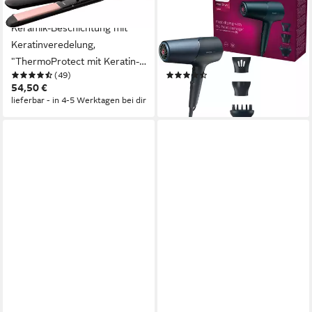
Glätteisen BHS378/00
Haartrockner Series 5000
Keramik-Beschichtung mit
BHD512/20, 2300 W, mit
Keratinveredelung,
ThermoShield Technologie, 3
"ThermoProtect mit Keratin-
Hitze- und 2
(49)
(65)
Keramikplatten "
Geschwindigkeitsstufen
54,50 €
69,85 €
lieferbar - in 4-5 Werktagen bei dir
lieferbar - in 6-7 Werktagen bei dir