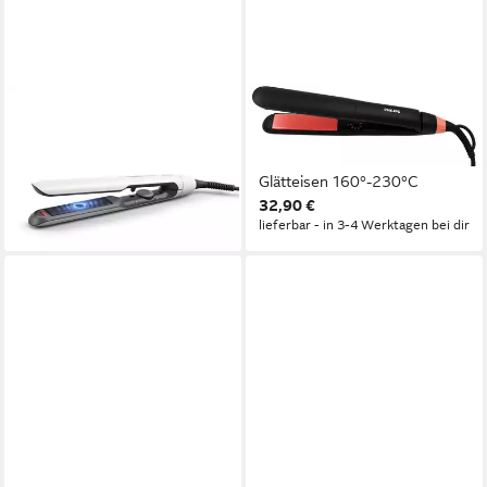
PHILIPS
PHILIPS
Glätteisen 5000 series
Glätteisen Philips BHS376/00
Glätteisen Weiß BHS515/00,
ThermoProtect Keratin
mit Ionisierung
Glätteisen 160°-230°C
ab 60,75 €
32,90 €
lieferbar - in 2-3 Werktagen bei dir
lieferbar - in 3-4 Werktagen bei dir