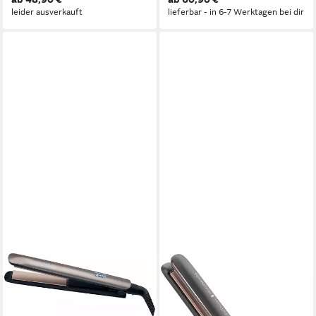
& zum Glätten
leider ausverkauft
lieferbar - in 6-7 Werktagen bei dir
REMINGTON
REMINGTON
Glätteisen Keratin Protect,
Glätteisen S9100B E51
S8540, Haarglätter Keramik-
PROluxe Midnight Ultimate-