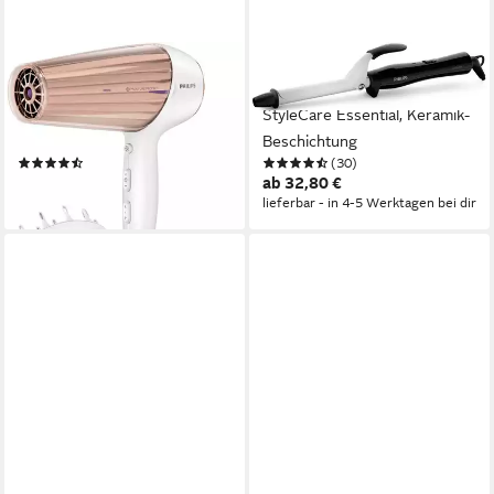
PHILIPS
PHILIPS
Haartrockner HP8280/00
Lockenstab BHB862/00
MoistureProtect, 2300 W,
StyleCare Essential, Keramik-
Ionenfunktion
Beschichtung
(343)
(30)
ab 77,22 €
ab 32,80 €
lieferbar - in 3-4 Werktagen bei dir
lieferbar - in 4-5 Werktagen bei dir