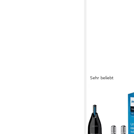
Sehr beliebt
PHILIPS
Nasen- und Ohrhaart
NT3650/16
ab 16,99 €
in 1-2 Werktagen bei dir