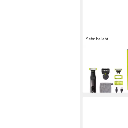
Sehr beliebt
PHILIPS
Elektrorasierer OneB
Face & Body QP6552
69,99 €
UVP
84,99 €
nur bis Dienstag
-18%
in 1-2 Werktagen bei dir