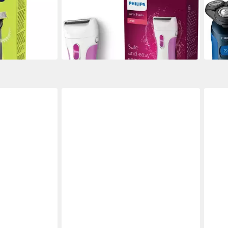
Essential HP6341/00
S546
ab 22,99 €
ab 6
in 1-2 Werktagen bei dir
nur b
-22%
in 1-2