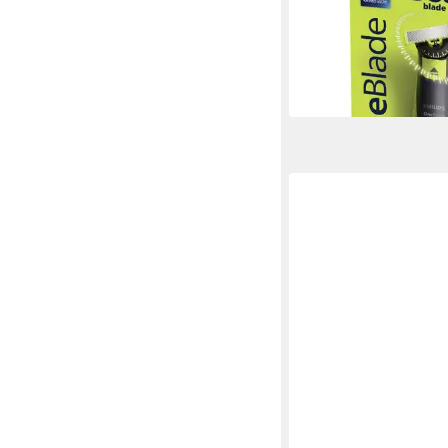
QP2724/23
29,69 €
in 2-3 Werktagen bei dir