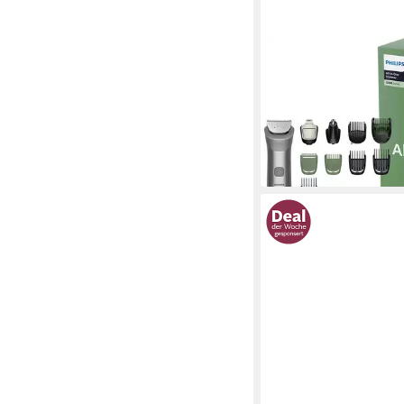
PHILIPS
Multifunktionstrimme
MG5941/15
ab 64,99 €
in 1-2 Werktagen bei dir