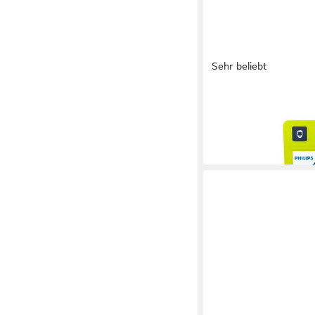
Sehr beliebt
PHILIPS
Ersatzscherteil OneB
ab 27,99 €
in 1-2 Werktagen bei dir