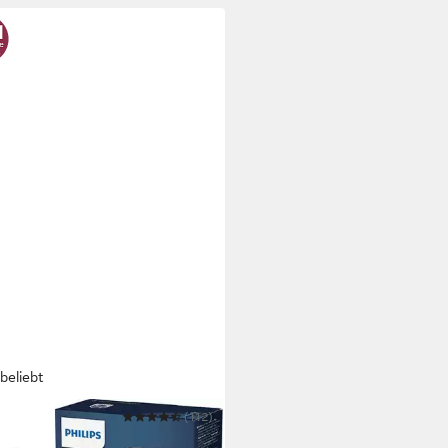
beliebt
PS
(112)
rorasierer Shaver Series 5000