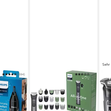
Sehr 
(694)
PHILIPS
(2)
PHILI
rimmer
Multifunktionstrimmer Series 7000
Elekt
MG7941/15
S58
ab 59,99 €
99,9
UVP
79,99 €
nur bis Dienstag
-9%
-25%
in 1-2
in 1-2 Werktagen bei dir