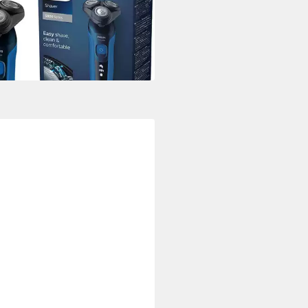
6/17
9,99 €
UVP
89,99 €
is Dienstag
 Werktagen bei dir