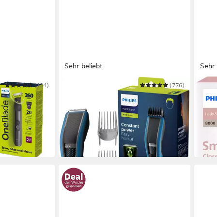
Sehr beliebt
Sehr 
(134)
PHILIPS
(776)
PHILI
lade Pro 360
Haarschneider Series 5000
Elekt
/30
HC5612/15
Seri
ab 35,99 €
44,9
UVP
39,99 €
in 1-2
-10%
in 3-5 Werktagen bei dir