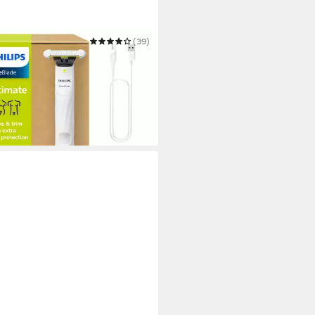
PS
(39)
trorasierer Intimate QP1924/30
9,99 €
UVP
44,99 €
 Werktagen bei dir