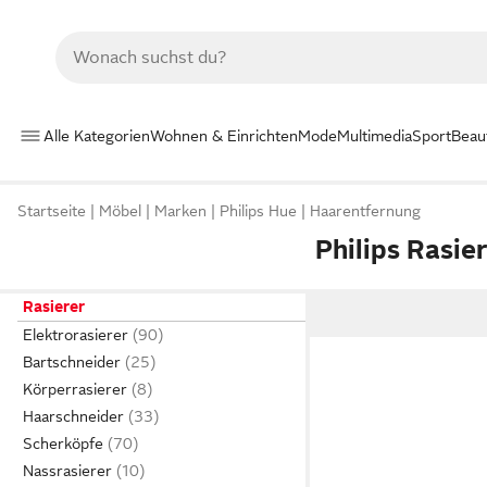
Alle Kategorien
Wohnen & Einrichten
Mode
Multimedia
Sport
Beau
Startseite
Möbel
Marken
Philips Hue
Haarentfernung
Philips Rasie
Rasierer
Elektrorasierer
Bartschneider
Körperrasierer
Haarschneider
Scherköpfe
Nassrasierer