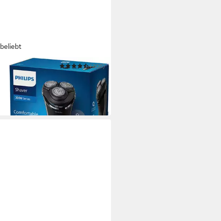
beliebt
PS
(208)
rorasierer Shaver Series 3000
3/00
9,99 €
 Werktagen bei dir