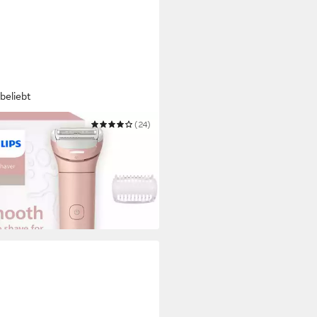
beliebt
PS
(24)
rokörperrasierer Lady Shaver
es 8000 BRL129/00
9 €
 Werktagen bei dir