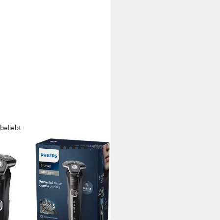
beliebt
PS
(235)
rorasierer Shaver Series 5000
98/25
9 €
UVP
109,99 €
 Werktagen bei dir