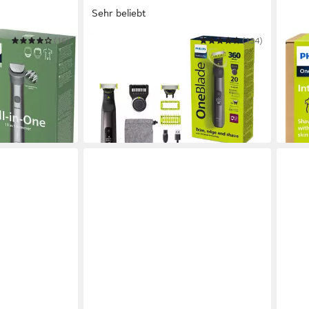
Sehr beliebt
(16)
PHILIPS
(134)
PHILI
r Series 5000
Elektrorasierer OneBlade Pro 360
Elek
ab 3
Face & Body QP6552/30
69,99 €
UVP
84,99 €
-11%
nur bis Dienstag
in 3-5
-18%
in 1-2 Werktagen bei dir