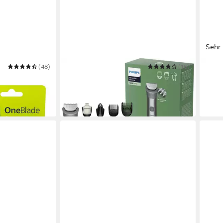
Sehr 
(48)
PHILIPS
(16)
PHILI
lade 360
Multifunktionstrimmer Series 5000
Elekt
MG5941/15
S314
ab 64,99 €
ab 6
in 1-2 Werktagen bei dir
in 3-5