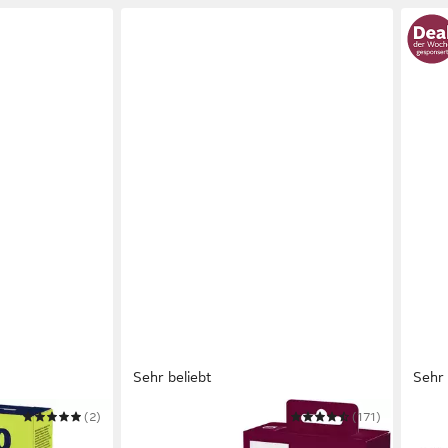
Sehr beliebt
Sehr 
(2)
PHILIPS
(171)
PHILI
 OneBlade 360 -
Elektrokörperrasierer SatinShave
Elekt