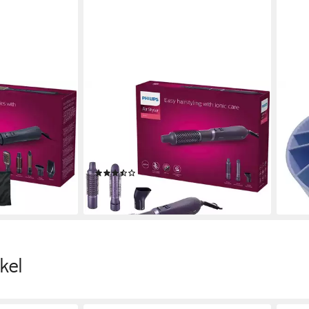
PHILIPS
PHIL
ler Series
Warmluftbürste AirStyler Series
Styl
 Ionen-
3000 BHA305/00, mit Ionen-
Düse
20,9
-
Technologie, Keratin-
liefe
und 5 Aufsätze
Keramikbeschichtung und 3
(39)
Aufsätzen
ab 44,99 €
en bei dir
lieferbar - in 1-2 Werktagen bei dir
kel