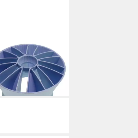
IPS
ingbürste Philips 300006057341
 für BHD360/20 Haartrockner
8 €
rbar - in 3-4 Werktagen bei dir