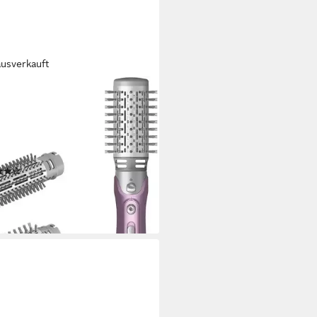
ausverkauft
NDIG
men- und Lockenstyler HS
, Keramik-Beschichtung, 3‑in‑1
luftstyler mit Keramik &
menaufsätzen (1100W)
(239)
9 €
rbar - in 4-5 Werktagen bei dir