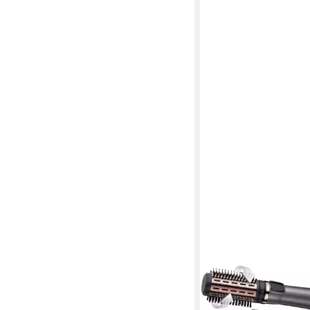
REMINGTON
Warmluftbürste AS88