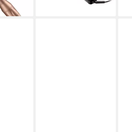
-12%
liefe