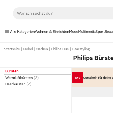
Alle Kategorien
Wohnen & Einrichten
Mode
Multimedia
Sport
Beau
Startseite
Möbel
Marken
Philips Hue
Haarstyling
Philips Bürst
Bürsten
Warmluftbürsten
10 €
Gutschein für deine 
Haarbürsten