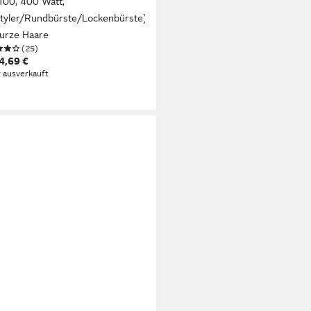
00, 400 Watt,
styler/Rundbürste/Lockenbürste)
kurze Haare
(25)
4,69 €
r ausverkauft