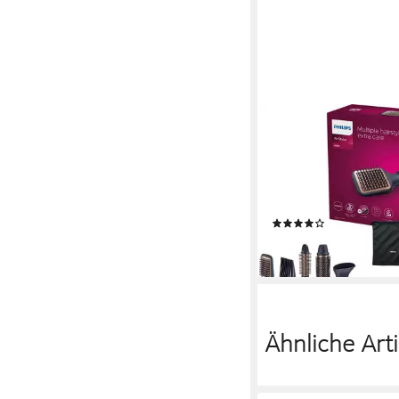
PHILIPS
Warmluftbürste AirSty
5000 BHA530/00, mit
Technologie, Argan-Öl
Keramikbeschichtung 
(52)
ab 54,99 €
lieferbar - in 1-2 Werktag
Ähnliche Arti