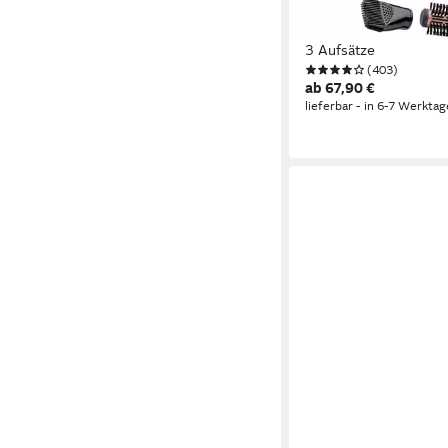
Prot. Rot. Air Styler, 
angereichert mit Kera
3 Aufsätze
(403)
ab 67,90 €
lieferbar - in 6-7 Werktag