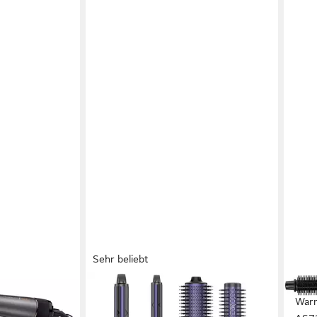
Sehr beliebt
TEENDOW
REM
10 E51 Keratin
Multihaarstyler HB-801i Airstyler,
Warm