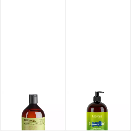
BENECOS
BENECOS
Duschgel Grüntee - Duschgel
Duschgel Shower Gel
500ml
Wellness Moment
6,99 €
9,99 €
(13,98 €/ 1 l)
(10,52 €/ 1 l)
in 2-3 Werktagen bei dir
in 2-3 Werktagen bei dir