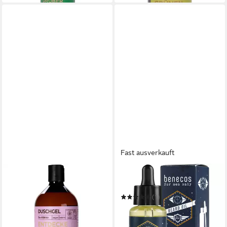
Fast ausverkauft
BENECOS
BENECOS
Duschgel Wildrose
Körperöl Men Beard Oil
6,99 €
(1)
(13,98 €/ 1 l)
5,99 €
in 2-3 Werktagen bei dir
(199,67 €/ 1 l)
in 2-3 Werktagen bei dir