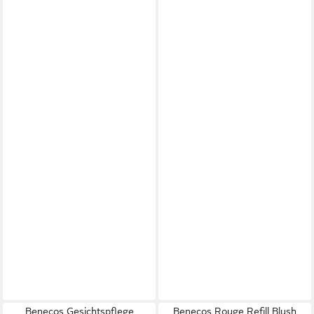
Benecos Gesichtspflege
Benecos Rouge Refill Blush