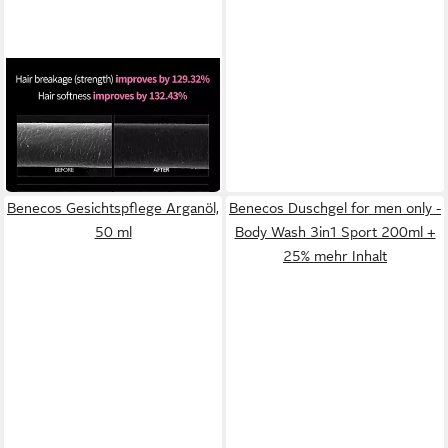
DR.MELAXIN
Haarshampoo Bondex Protein
Bonding Remodeling
24,99 €
Shampoo 400 ml – K-Beauty
(62,48 €/ 1 l)
Shampoo
in 3-4 Werktagen bei dir
Benecos Gesichtspflege Arganöl,
Benecos Duschgel for men only -
50 ml
Body Wash 3in1 Sport 200ml +
25% mehr Inhalt