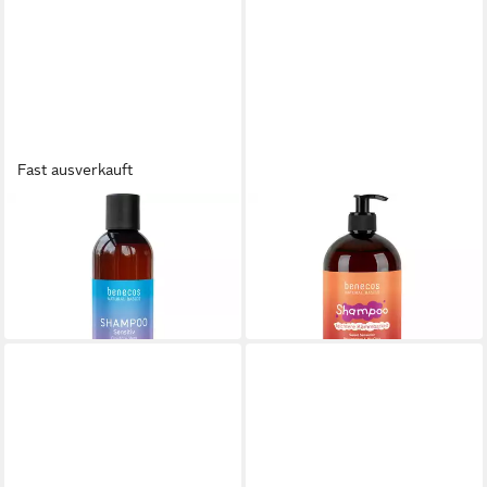
Fast ausverkauft
BENECOS
BENECOS
Haarshampoo Natural Basics
Haarshampoo Shampoo
Shampoo Sensitiv
Sweet Sensation
2,99 €
9,99 €
(11,96 €/ 1 l)
(10,52 €/ 1 l)
in 2-3 Werktagen bei dir
in 2-3 Werktagen bei dir