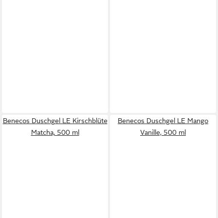
Benecos Duschgel LE Kirschblüte
Benecos Duschgel LE Mango
Matcha, 500 ml
Vanille, 500 ml