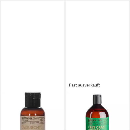
Fast ausverkauft
BENECOS
BENECOS
Duschgel in Olive
Duschgel Hanf - Duschgel
1,49 €
2in1 Haut+Haar 500ml
(29,80 €/ 1 l)
6,99 €
in 2-3 Werktagen bei dir
(13,98 €/ 1 l)
in 2-3 Werktagen bei dir