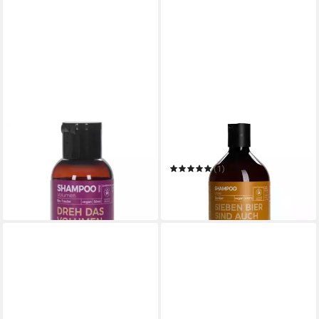
BENECOS
BENECOS
Haarshampoo Shampoo
Haarshampoo Shampoo Bier
Volumen Traube
(1)
ab 1,89 €
7,99 €
(37,80 €/ 1 l)
(15,98 €/ 1 l)
in 2-3 Werktagen bei dir
in 2-3 Werktagen bei dir