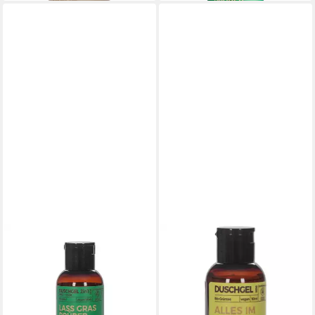
BENECOS
BENECOS
Duschgel Hanf - Duschgel
Duschgel Grüntee
1,49 €
2in1 Haut & Haar Mini 50ml
(29,80 €/ 1 l)
1,49 €
leider ausverkauft
(29,80 €/ 1 l)
in 2-3 Werktagen bei dir