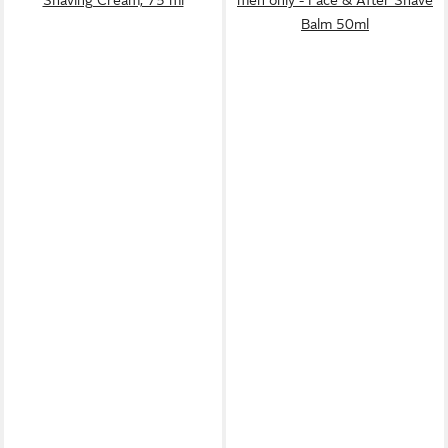
Shaving Cream, 75 ml
men only - Face & After Shave
Balm 50ml