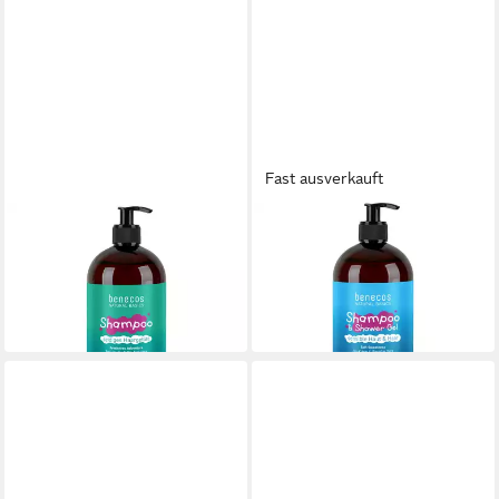
Fast ausverkauft
BENECOS
BENECOS
Haarshampoo Shampoo
Haarshampoo in Sensitiv Soft
Freshness Adventure
Sweetness
9,99 €
9,99 €
(10,52 €/ 1 l)
(10,52 €/ 1 l)
in 2-3 Werktagen bei dir
in 2-3 Werktagen bei dir