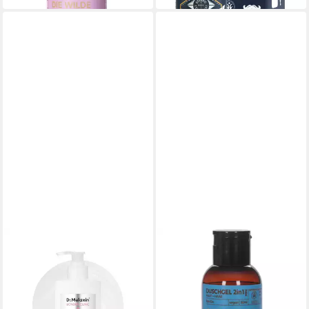
BENECOS
Duschgel in Gin
ab 1,49 €
(29,80 €/ 1 l)
leider ausverkauft