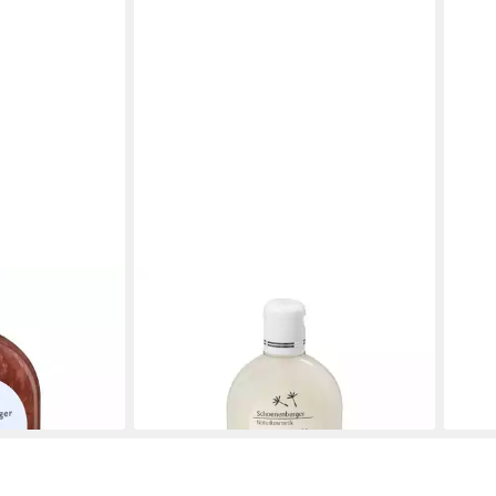
SCHOENENBERGER
SCH
o plus
Haarshampoo Shampoo plus - Aloe
Haar
250ml 2er Pack
250m
18,50 €
18,5
(37,00 €/ 1 l)
(37,00
en bei dir
lieferbar - in 4-5 Werktagen bei dir
liefe