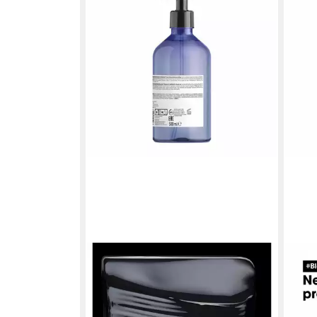
L'ORÉAL PROFESSIONNEL PARIS
L'OR
Haarshampoo Serie Expert Blondifier
Haar
Gloss Shampoo 500ml
Glos
ab 30,01 €
24,5