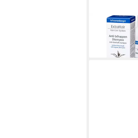
SCHOENENBERGER
Haarshampoo Anti-Sc
Shampoo, 200 ml
13,75 €
(68,75 €/ 1 l)
lieferbar - in 3-4 Werktag