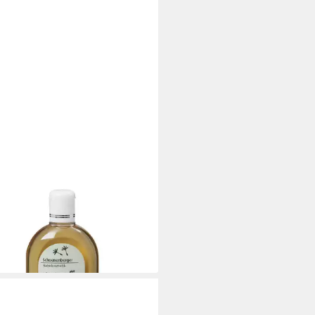
OENENBERGER
shampoo Shampoo plus - Birke
l 2er Pack
0 €
 €/ 1 l)
rbar - in 4-5 Werktagen bei dir