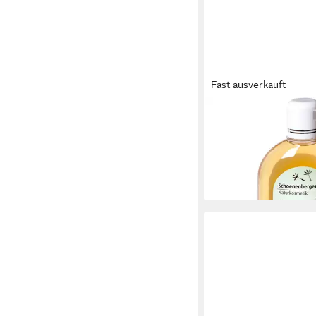
Fast ausverkauft
SCHOENENBERGER
Haarshampoo Shampoo
250 ml
9,25 €
(37,00 €/ 1 l)
lieferbar - in 3-4 Werktag