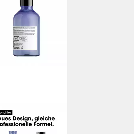
ÉAL PROFESSIONNEL PARIS
shampoo Serie Expert Blondifier
s Shampoo 300ml
6 €