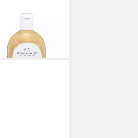
OENENBERGER
shampoo Shampoo plus Ingwer
us, 250 ml
 €
 €/ 1 l)
rbar - in 3-4 Werktagen bei dir