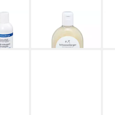
SCHOENENBERGER
SCH
huppen
Haarshampoo Shampoo plus Aloe,
Haar
250 ml
Bamb
9,25 €
9,25
(37,00 €/ 1 l)
(37,00
en bei dir
lieferbar - in 3-4 Werktagen bei dir
liefe