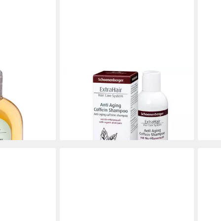
SCHOENENBERGER
SCH
 plus Birke,
Haarshampoo Anti Aging Coffein
Haar
Shampoo, 200 ml
Meli
13,75 €
9,25
(68,75 €/ 1 l)
(37,00
en bei dir
lieferbar - in 3-4 Werktagen bei dir
liefe