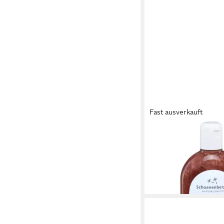
Fast ausverkauft
SCHOENENBERGER
Haarshampoo Shampo
Granatapfel, 250 ml
9,25 €
(37,00 €/ 1 l)
lieferbar - in 3-4 Werktag