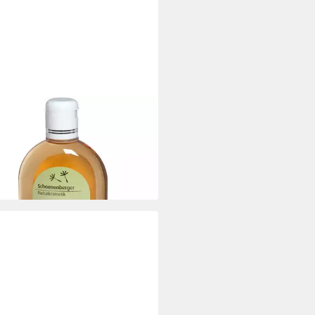
OENENBERGER
shampoo Pflegeshampoo plus
sse Verbene, 250 ml
 €
 €/ 1 l)
rbar - in 3-4 Werktagen bei dir