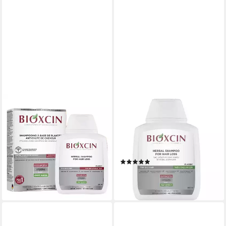
BIOXCIN
BIOXCIN
Haarshampoo Bioxcin
Haarshampoo Bioxcin
Shampoo gegen Haarausfall
Pflanzliches Shampoo gegen
für Normales & Trockenes
Haarausfall für fettiges Haar
Haar 300 ml
300ml
(2)
10,90 €
10,90 €
(36,33 €/ 1 l)
lieferbar - in 2-3 Werktagen bei dir
(36,33 €/ 1 l)
lieferbar - in 2-3 Werktagen bei dir