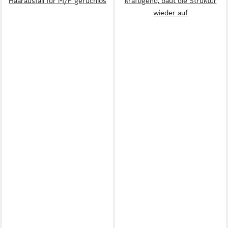
Haarausfall für M/F geruchlos
kräftigend, baut die Struktur
wieder auf