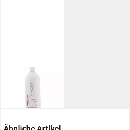
BIOLAGE
Haarshampoo Matrix Hydra
Source Shampoo
38,29 €
(38,29 €/ 1 l)
lieferbar - in 7-9 Werktagen bei dir
Ähnliche Artikel