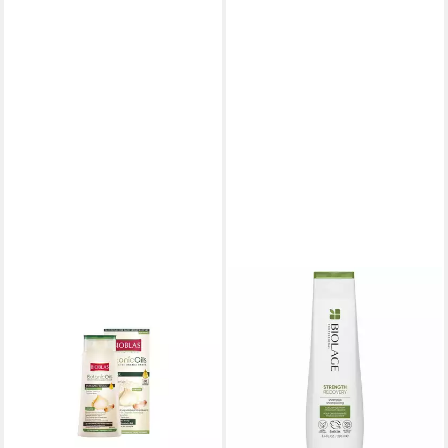
BIOBLAS
BIOLAGE
Haarshampoo Knoblauch
Haarpflege-Set Shampoo für
Shampoo 360ml
geschädigtes Haar Strength
12,90 €
Recovery (Shampoo) -
(35,83 €/ 1 l)
Volumen:
lieferbar - in 3-4 Werktagen bei dir
ab 28,86 €
(72,15 €/ 1 l)
lieferbar - in 7-9 Werktagen bei dir