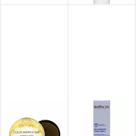
BIOCOSME
BIOXCIN
Haarshampoo Color Shampoo
Haarshampoo Bioxcin Anti-
Bar Chamomille Blonde
Schuppen Shampoo mit Zink,
26,56 €
Vitamin B6&Thermalwasser
(204,31 €/ 1 kg)
300ml