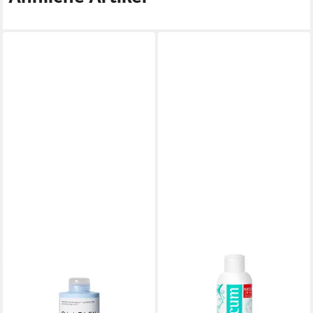
OLAPLEX
ORGANICUM
Haarshampoo Olaplex No.4C
Haarshampoo Shampoo
Bond Maintenance Clarifying
gegen Schuppen und