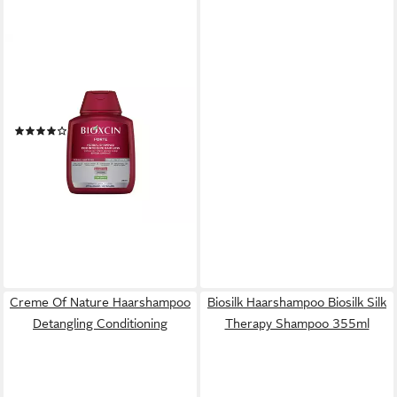
BIOXCIN
Haarshampoo Bioxcin Forte
Shampoo – Intensive Pflege
gegen Haarausfall, B11, 300ml
(3)
11,90 €
(39,67 €/ 1 l)
lieferbar - in 2-3 Werktagen bei dir
Creme Of Nature Haarshampoo
Biosilk Haarshampoo Biosilk Silk
Detangling Conditioning
Therapy Shampoo 355ml