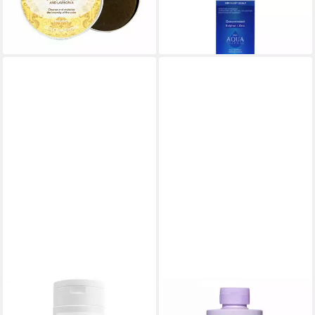
lieferbar - in 9-11 Werktagen bei
10,90 €
dir
(36,33 €/ 1 l)
lieferbar - in 2-3 Werktagen bei dir
BIOTURM
OLAPLEX
Haarshampoo
Haarshampoo Olaplex No.4-P