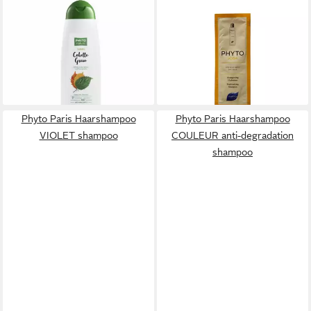
PHYTO PARIS
PHYTO PARIS
Haarshampoo Phyto Nature
Haarshampoo Joba
Fettiges Haarshampoo
Haarshampoo für die
12,82 €
Befeuchtung
(32,05 €/ 1 l)
9,93 €
lieferbar - in 9-11 Werktagen bei
(993,00 €/ 1 l)
dir
lieferbar in 4 Wochen
Phyto Paris Haarshampoo
Phyto Paris Haarshampoo
VIOLET shampoo
COULEUR anti-degradation
shampoo