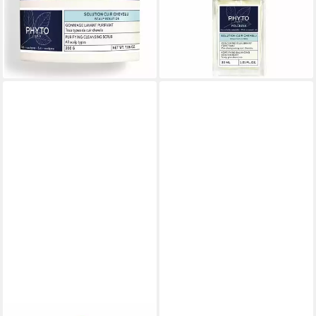
Reinigungsmaske r
stärkendes Pre-Shampoo-
35,24 €
Konzentrat
(176,20 €/ 1 kg)
34,43 €
lieferbar in 2 Wochen
(1.147,67 €/ 1 l)
lieferbar in 4 Wochen