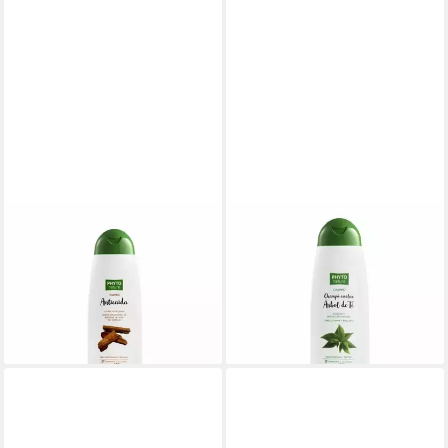
PHYTO PARIS
PHYTO PARIS
Haarshampoo Phyto Nature
Haarshampoo Phyto Natur
Haarausfall Shampoo
Teebaum Schule Shampoo
16,68 €
16,69 €
(41,70 €/ 1 l)
(41,73 €/ 1 l)
lieferbar - in 9-11 Werktagen bei
lieferbar - in 9-11 Werktagen bei
dir
dir