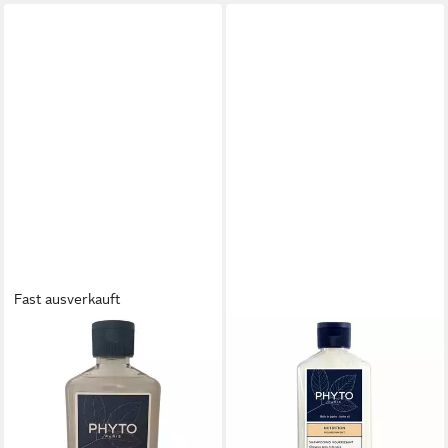
Fast ausverkauft
PHYTO PARIS
PHYTO PARIS
Haarshampoo Phyto Phyto
Haarshampoo NUTRITION
Hautpflegendes Shampoo
shampoo
18,67 €
18,93 €
(74,68 €/ 1 l)
(75,72 €/ 1 l)
lieferbar in 2 Wochen
lieferbar - in 2-3 Werktagen bei dir