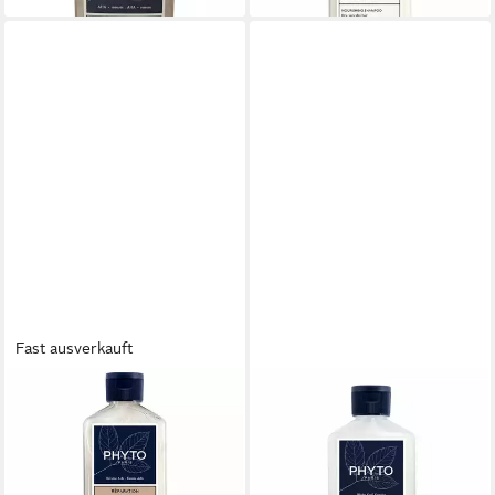
Fast ausverkauft
PHYTO PARIS
PHYTO PARIS
Haarshampoo RÉPARATION
Haarshampoo RIZOS
shampoo
Feuchtigkeitsshampoo
17,21 €
19,89 €
(68,84 €/ 1 l)
(79,56 €/ 1 l)