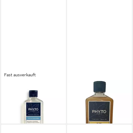
Fast ausverkauft
PHYTO PARIS
PHYTO PARIS
Haarshampoo PHYTOCYANE-
Haarshampoo Phyto Phyto
MEN revitalizing shampoo
Shampoo für Blondes Haar
18,23 €
18,23 €
(72,92 €/ 1 l)
(72,92 €/ 1 l)
lieferbar in 4 Wochen
lieferbar in 4 Wochen