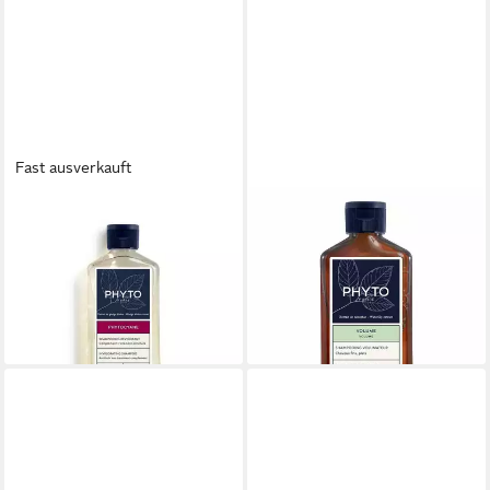
Fast ausverkauft
PHYTO PARIS
PHYTO PARIS
Haarshampoo PHYTOCYANE
Haarshampoo VOLUME
revitalizing shampoo
volumizing shampoo
18,23 €
19,61 €
(72,92 €/ 1 l)
(78,44 €/ 1 l)
lieferbar in 4 Wochen
lieferbar - in 9-11 Werktagen bei
dir