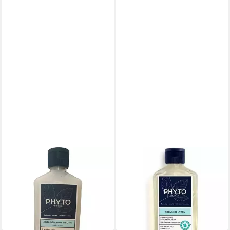
PHYTO PARIS
PHYTO PARIS
Haarshampoo Phyto Phyto
Haarshampoo Phyto Phyto
Hautberuhigendes Shampoo
Talgreduzierendes Shampoo
20,01 €
19,99 €
(80,04 €/ 1 l)
(79,96 €/ 1 l)
lieferbar - in 9-11 Werktagen bei
lieferbar - in 9-11 Werktagen bei
dir
dir