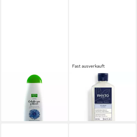
Fast ausverkauft
PHYTO PARIS
PHYTO PARIS
Haarshampoo Phyto Nature
Haarshampoo DOUCEUR soft
Gray & White Hair Shampoo
shampoo
16,71 €
17,70 €
(41,78 €/ 1 l)
(70,80 €/ 1 l)
lieferbar - in 9-11 Werktagen bei
lieferbar in 2 Wochen
dir