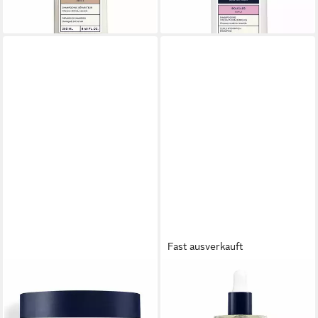
lieferbar in 2 Wochen
lieferbar - in 9-11 Werktagen bei
dir
Fast ausverkauft
PHYTO PARIS
PHYTO PARIS
Haarshampoo SCALP
Haarshampoo POLLEINE
SOLUTIONS Peeling-
ausgleichendes und