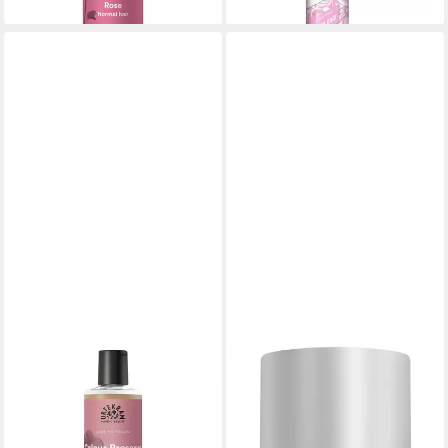
lieferbar - in 6-8 Werktagen bei dir
URTEKRAM
REVLON PROFESSIONAL
Haarshampoo Wild Rose, 250
Haarshampoo EQUAVE
ml
DETOX MICELLAR
ab 7,99 €
SHAMPOO FÜR ALLE