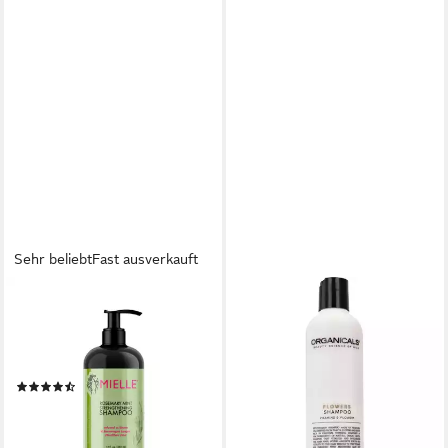
Sehr beliebt
Fast ausverkauft
MIELLE ORGANICS
ORGANICALS®
Haarshampoo Mielle
Haarshampoo FLOWERS
Rosemary Mint Strengthening
Shampoo
18,94 €
Shampoo 355ml
(75,76 €/ 1 l)
(26)
lieferbar - in 6-8 Werktagen bei dir
ab 11,95 €
UVP
13,90 €
(3,37 €/ 100 g)
-14%