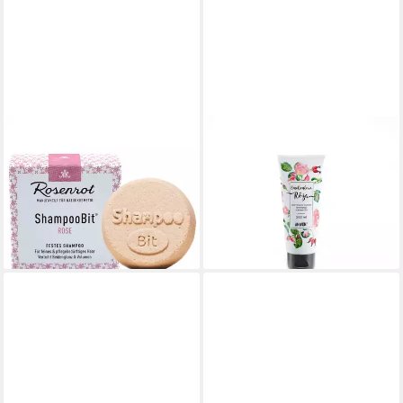
ROSENROT
ANWEN
Rosenrot Festes
Haarshampoo ANWEN
Haarshampoo Festes
Spülung für stark poröses
Shampoo Rose, 60 g
Haar Rose
9,49 €
14,64 €
(158,17 €/ 1 kg)
(73,20 €/ 1 l)
lieferbar - in 3-4 Werktagen bei dir
lieferbar - in 7-9 Werktagen bei dir