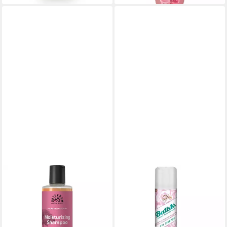
URTEKRAM
BATISTE
Haarshampoo Rose, 250 ml
Trockenshampoo
ab 7,99 €
Trockenshampoo Rose Gold
(31,96 €/ 1 l)
12,22 €
lieferbar - in 3-4 Werktagen bei dir
(61,10 €/ 1 l)