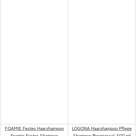
FOAMIE Festes Haarshampoo
LOGONA Haarshampoo Pflege
Foamie Festes Shampoo
Shampoo Brennessel, 500 ml