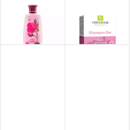
BIOFRESH COSMETICS
GREENDOOR
Haarshampoo Rose of
Festes Haarshampoo
Bulgaria Shampoo
Shampoo Bar Rose
5,69 €
8,40 €
(17,24 €/ 1 l)
(112,00 €/ 1 kg)
lieferbar - in 4-5 Werktagen bei dir
lieferbar - in 3-4 Werktagen bei dir