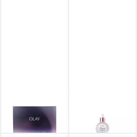
OLAY
OLAY
Tagescreme Hyaluronic 24
Gesichtspflege SUPER
Vitamin B5 Sets
SERUM 5 in 1
ab 46,09 €
27,37 €
(921,80 €/ 1 l)
(912,33 €/ 1 l)
in 2-3 Werktagen bei dir
lieferbar in 2 Wochen