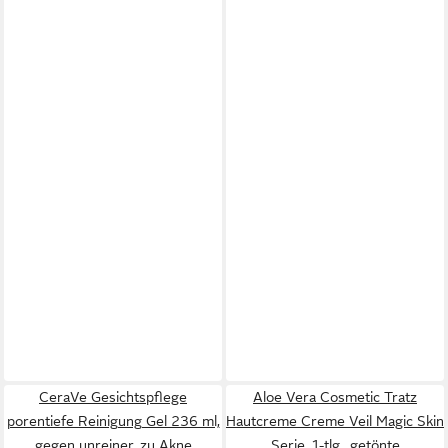
CeraVe Gesichtspflege
Aloe Vera Cosmetic Tratz
porentiefe Reinigung Gel 236 ml,
Hautcreme Creme Veil Magic Skin
gegen unreiner, zu Akne
Serie, 1-tlg., getönte