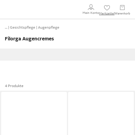
Mein Konto
Merkzettel
Warenkorb
…
Gesichtspflege
Augenpflege
Filorga Augencremes
4 Produkte