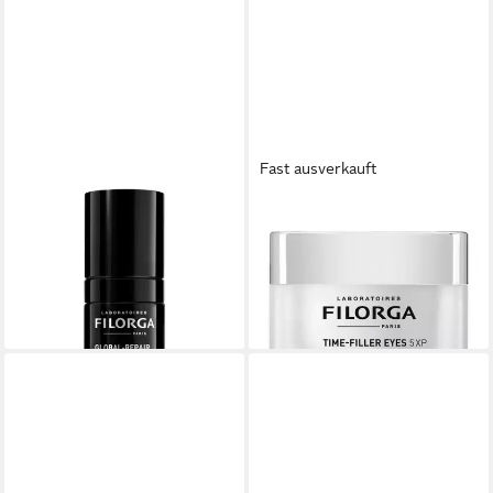
Fast ausverkauft
FILORGA
FILORGA
Augencreme Global Repair
Augencreme Time-Flller Eyes
Eyes & Lips, Alle Hauttypen
5XP, für Alle Hauttypen
96,99 €
64,99 €
(96,99 €/ 1 l)
(64,99 €/ 1 l)
lieferbar - in 3-4 Werktagen bei dir
lieferbar - in 3-4 Werktagen bei dir