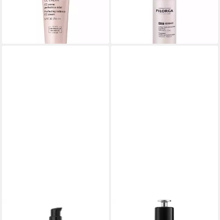
ab 48,46 €
67,98 €
(1.211,50 €/ 1 l)
(67,98 €/ 1 l)
lieferbar - in 8-10 Werktagen bei
lieferbar - in 3-4 Werktagen bei dir
dir
FILORGA
FILORGA