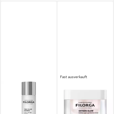
Fast ausverkauft
FILORGA
FILORGA
Tagescreme Time-Filler
Nachtcreme Oxygen-Glow
Essence, für Alle Hauttypen
[Cream], Alle Hauttypen
47,99 €
ab 52,33 €
(47,99 €/ 1 l)
(1.046,60 €/ 1 l)
lieferbar - in 3-4 Werktagen bei dir
lieferbar - in 8-10 Werktagen bei