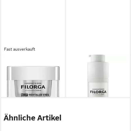
Fast ausverkauft
FILORGA
FILORGA
Augencreme NCEF-Revitalize
Augencreme Optim-Eyes, Alle
Eyes, für Alle Hauttypen
Hauttypen
87,99 €
56,99 €
(87,99 €/ 1 l)
(56,99 €/ 1 l)
lieferbar - in 3-4 Werktagen bei dir
lieferbar - in 3-4 Werktagen bei dir
Ähnliche Artikel