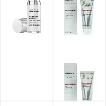
Intensive, Alle Hauttypen
ab 67,28 €
(2.242,67 €/ 1 l)
lieferbar - in 8-10 Werktagen bei
dir
FILORGA
Körperpflegemittel, Brighter
Instant, aufhellende Gelmaske,
für Gesicht
17,54 €
(233,87 €/ 1 l)
lieferbar in 3 Wochen