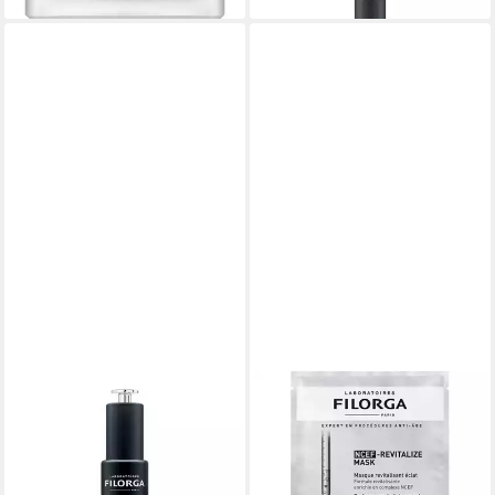
FILORGA
FILORGA
Gesichtsserum Time-Filler
Gesichtspflege NCEF-
Intensive Serum 5XP, Alle
Revitalize Mask, 1-tlg., für Alle
Hauttypen
Hauttypen
84,99 €
14,99 €