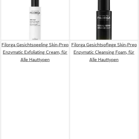
Gesichtspflege Skin-Prep
Gesichtspflege Global Repair
AHA Cleansing Gel, für Alle
Advanced Elixier, für Alle
Hauttypen
Hauttypen
34,99 €
118,00 €
(34,99 €/ 1 l)
(118,00 €/ 1 l)
lieferbar - in 3-4 Werktagen bei dir
leider ausverkauft
Filorga Gesichtspeeling Skin-Prep
Filorga Gesichtspflege Skin-Prep
Enzymatic Exfoliating Cream, für
Enzymatic Cleansing Foam, für
Alle Hauttypen
Alle Hauttypen