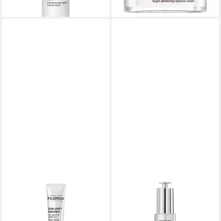
dir
FILORGA
FILORGA
Gesichtspflege Skin-Unify
Gesichtsserum NCEF-
Radiance, Alle Hauttypen
Revitalize Serum, für Alle
53,99 €
Hauttypen