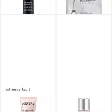
(84,99 €/ 1 l)
lieferbar - in 3-4 Werktagen bei dir
lieferbar - in 3-4 Werktagen bei dir
Fast ausverkauft
FILORGA
FILORGA
CC-Creme Oxygen-Glow CC
Gesichtspflege NCEF-
[Cream], für Alle Hauttypen
Essence, Alle Hauttypen