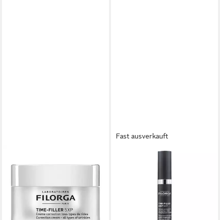
Fast ausverkauft
FILORGA
FILORGA
Gesichtspflege Time-Filler
Gesichtspflege Time-Filler
Creme 5XP, für Alle
Shot 5XP, für Alle Hauttypen
67,98 €
Hauttypen
(67,98 €/ 1 l)
81,99 €
lieferbar - in 3-4 Werktagen bei dir
(81,99 €/ 1 l)
lieferbar - in 3-4 Werktagen bei dir