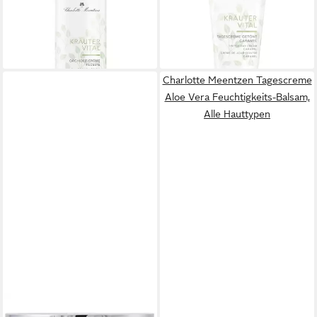
ab 18,90 €
Hauttypen
(126,00 €/ 1 l)
15,15 €
lieferbar - in 2-3 Werktagen bei dir
(303,00 €/ 1 l)
lieferbar - in 3-4 Werktagen bei dir
Charlotte Meentzen Tagescreme
Aloe Vera Feuchtigkeits-Balsam,
Alle Hauttypen
CHARLOTTE MEENTZEN