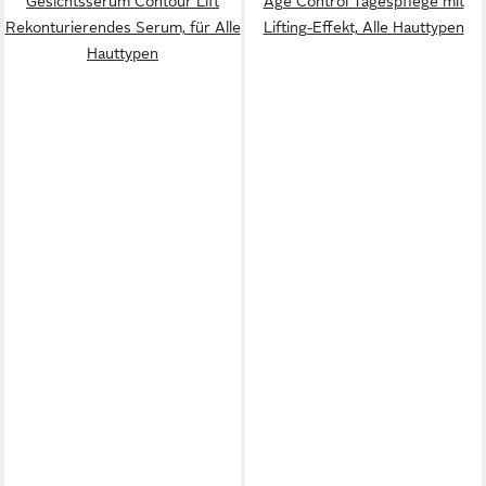
Gesichtsserum Contour Lift
Age Control Tagespflege mit
Rekonturierendes Serum, für Alle
Lifting-Effekt, Alle Hauttypen
Hauttypen