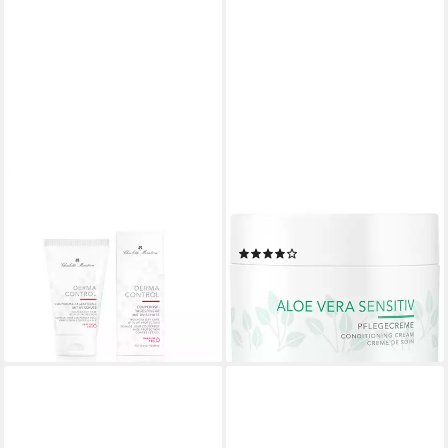
CHARLOTTE MEENTZEN
CHARLOTTE MEENTZEN
Gesichtspflege Charlotte
Gesichtspflege Aloe Vera
Meentzen Sensitive
Sensitiv, 50 ml
(1)
Tagespflege mit LSF 30 - 50
ab 18,90 €
ml
(378,00 €/ 1 l)
34,00 €
lieferbar - in 2-3 Werktagen bei dir
(680,00 €/ 1 l)
lieferbar - in 3-4 Werktagen bei dir