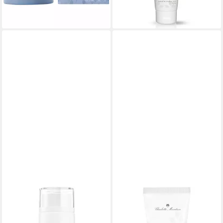
lieferbar - in 3-4 Werktagen bei dir
(327,00 €/ 1 l)
lieferbar - in 3-4 Werktagen bei dir
CHARLOTTE MEENTZEN
CHARLOTTE MEENTZEN
Gesichtspflege Kräutervital,
Tagescreme Kräutervital
Lila, 150 ml
Tagescreme getönt, Alle