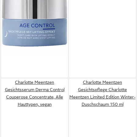
Nachtcreme Age Control
Nachtpflege mit Lifting-Effekt,
Alle Hauttypen
ab 43,90 €
(878,00 €/ 1 l)
leider ausverkauft
Charlotte Meentzen
Charlotte Meentzen
Gesichtsserum Derma Control
Gesichtspflege Charlotte
Couperose Concentrate, Alle
Meentzen Limited Edition Winter-
Hauttypen, vegan
Duschschaum 150 ml