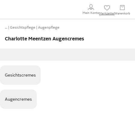
Mein Konto
Merkzettel
Warenkorb
…
Gesichtspflege
Augenpflege
Charlotte Meentzen Augencremes
Gesichtscremes
Augencremes