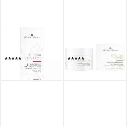
CHARLOTTE MEENTZEN
CHARLOTTE MEENTZEN
Nachtcreme Derma Control
Tagescreme Kräutervital
Couperose Nachtpflege, Alle
Vitamin-Tagescreme, Alle
Hauttypen
Hauttypen
(1)
(1)
ab 25,90 €
16,35 €
(518,00 €/ 1 l)
(327,00 €/ 1 l)
leider ausverkauft
lieferbar - in 3-4 Werktagen bei dir