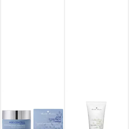
CHARLOTTE MEENTZEN
CHARLOTTE MEENTZEN
Tagescreme Age Control
Getönte Gesichtscreme
Perfektionierende
Charlotte Meentzen
Tagespflege, Reife Haut
Tagescreme getönt beige -
47,99 €
50 ml
(47,99 €/ 1 l)
16,35 €