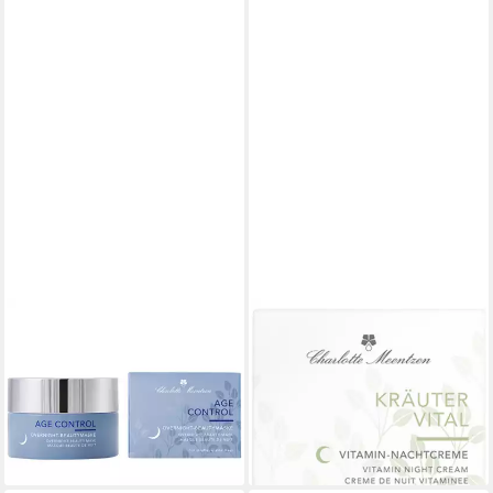
CHARLOTTE MEENTZEN
CHARLOTTE MEENTZEN
Gesichtsmaske Age Control
Nachtcreme Kräutervital
Overnight-Beautymaske,
Vitamin-Nachtcreme, Alle
Reife Haut
Hauttypen
49,99 €
19,12 €
(49,99 €/ 1 l)
(382,40 €/ 1 l)
lieferbar - in 3-4 Werktagen bei dir
lieferbar - in 3-4 Werktagen bei dir