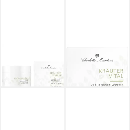
CHARLOTTE MEENTZEN
CHARLOTTE MEENTZEN
Gesichtspflege Kräutervital
Nachtcreme Kräutervital-
Lotos-Creme, Alle Hauttypen
Creme, Alle Hauttypen
ab 15,40 €
ab 17,99 €
(308,00 €/ 1 l)
(17,99 €/ 1 l)
lieferbar - in 2-3 Werktagen bei dir
leider ausverkauft