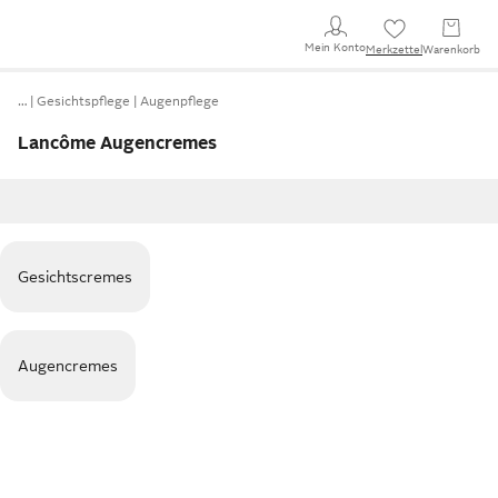
Mein Konto
Merkzettel
Warenkorb
…
Gesichtspflege
Augenpflege
Lancôme Augencremes
Gesichtscremes
Augencremes