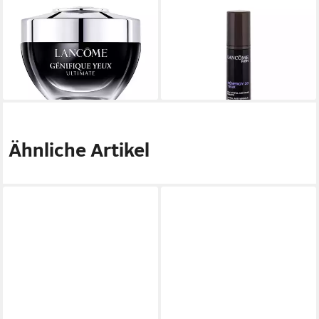
LANCOME
LANCOME
Augencreme Lancôme
Augencreme Lancôme
Génifique Eye Cream
Renergy 3D Eyes .
70,24 €
48,33 €
(3.512,00 €/ 1 l)
(3.222,00 €/ 1 l)
lieferbar - in 8-10 Werktagen bei
lieferbar in 3 Wochen
dir
Ähnliche Artikel