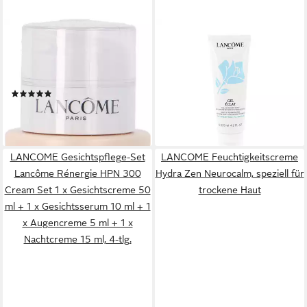
LANCOME
LANCOME
Körperpflegemittel Nutrix
Gesichtsreinigungsgel
Royal Body Lotion, mit
Skincare
30,87 €
rückfettender Wirkung
(246,96 €/ 1 l)
(5)
leider ausverkauft
ab 39,32 €
(9,83 €/ 100 ml)
lieferbar - in 5-6 Werktagen bei dir
LANCOME Gesichtspflege-Set
LANCOME Feuchtigkeitscreme
Lancôme Rénergie HPN 300
Hydra Zen Neurocalm, speziell für
Cream Set 1 x Gesichtscreme 50
trockene Haut
ml + 1 x Gesichtsserum 10 ml + 1
x Augencreme 5 ml + 1 x
Nachtcreme 15 ml, 4-tlg.