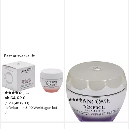
Fast ausverkauft
LANCOME
LANCOME
Nachtcreme Hydra Zen
Anti-Aging-Creme Rénergie
Neurocalm Nuit Crème,
Multi Lift, Strafft die Haut und
Beruhigende Pfege
mildert sichtbar feine Linien
(15)
und Fältchen.
ab 64,62 €
(13)
(1.292,40 €/ 1 l)
121,60 €
lieferbar - in 8-10 Werktagen bei
(243,20 €/ 100 ml)
dir
lieferbar - in 6-7 Werktagen bei dir