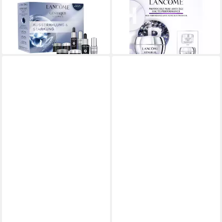
LANCÔME Génifique
LANCÔME Rénergie Multi-Lift
Pflegeliebling-Set, 4-tlg.
Routine Set, 3-tlg.
39,99 €
179,99 €
lieferbar - in 6-8 Werktagen bei dir
lieferbar - in 6-8 Werktagen bei dir