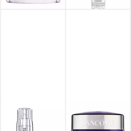
dir
LANCOME
LANCOME
Anti-Aging-Creme LANCÔME
Tagescreme
132,00 €
Rénergie H.C.F. Triple Serum
(264,00 €/ 100 ml)
packung, 1-tlg.
lieferbar - in 3-4 Werktagen bei dir