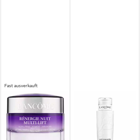
Fast ausverkauft
LANCOME
LANCOME
Nachtcreme Lancôme
Gesichts-Reinigungsmilch
Renergie Nuit Multi-Lift
Lancôme Lait Galatee Confort
Redefining Night Cream
Makeup Remover Milk
ab 82,71 €
54,20 €
(1.654,20 €/ 1 l)
(135,50 €/ 1 l)
lieferbar - in 2-3 Werktagen bei dir
lieferbar - in 8-10 Werktagen bei