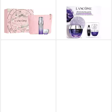
LANCOME
LANCOME
Gesichtspflege-Set Rénergie
Gesichtspflege-Set
H.C.F. Triple Serum 50 ml
LANCÔME Rénergie Multi-Lift
Routine, 2-tlg.
50 ml Cream Routine Set, 4-
149,00 €
tlg.
lieferbar - in 6-8 Werktagen bei dir
149,99 €
lieferbar - in 6-8 Werktagen bei dir