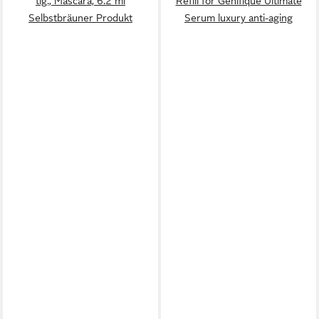
tlg., Mascara, 6.2 ml
Refill for Génifique Ultimate
Selbstbräuner Produkt
Serum luxury anti-aging