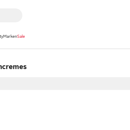
ty
Marken
Sale
encremes