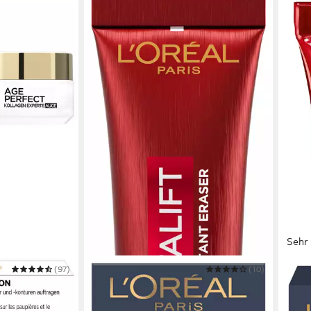
Sehr 
(97)
L'ORÉAL PARIS
(10)
L'ORÉ
ct Pro-
Anti-Aging-Augencreme REVITALIFT
Auge
LASER ANTI-TRÄNENSACK SOFORT
ANTI