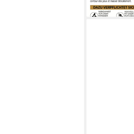
11,99 €
(799,33 €/ 1 l)
in 1-2 Werktagen bei dir