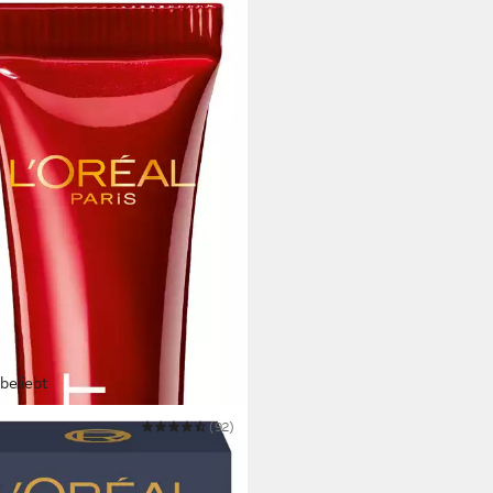
beliebt
AL PARIS
(92)
ncreme REVITALIFT LASER X3
-AGE AUGENPFLEGE