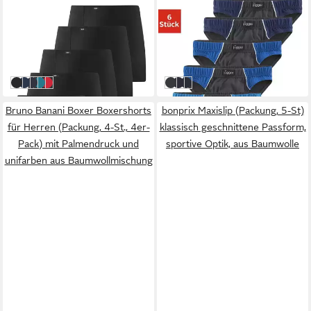
Langer Boxer (Packung, 5-
Slip (Packung, 6-St) mit
St) Boxershorts aus
kontrastfarbenen Highlights
34,99 €
24,99 €
Baumwolle mit langem Bein,
43,00 €
32,00 €
(7,00 €/ 1 Stk)
(4,17 €/ 1 Stk)
Logo am Bund
-19%
-22%
schwarz
blau
lila, grau, blau, grün, grau
blau, hellblau, navy, petrol, dunkelpetrol
rot, dunkelblau, hellblau, grau, khaki
grau-blau
marine, grau
navy, grau
Bruno Banani Boxer Boxershorts
bonprix Maxislip (Packung, 5-St)
für Herren (Packung, 4-St., 4er-
klassisch geschnittene Passform,
Pack) mit Palmendruck und
sportive Optik, aus Baumwolle
unifarben aus Baumwollmischung