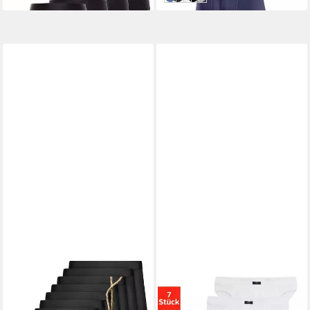
KEMES
S.OLIVER
Boxershorts Unterhosen
Slip Herren Unterhose (Dose,
Herren 10er Pack
7-St) Wochenration in einer