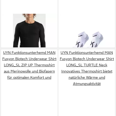
UYN
UYN
Funktionsunterhemd MAN
Wandersocken MAN Run
Energyon Biotech Underwear
Super Fast Socks 2PRS Pack
72,15 €
28,05 €
Shirt Long_sl Herren-
Atmungsaktive,
UVP
98,90 €
Unterwäsche mit innovativer
reibungsarme Laufsocken
-27%
Kühltechnologie und
mit pflanzlicher Faser für
nachhaltigen
UYN Funktionsunterhemd MAN
UYN Funktionsunterhemd MAN
Fusyon Biotech Underwear Shirt
Fusyon Biotech Underwear Shirt
LONG_SL ZIP UP Thermoshirt
LONG_SL TURTLE Neck
aus Merinowolle und Biofasern
Innovatives Thermoshirt bietet
für optimalen Komfort und
natürliche Wärme und
Atmungsaktivität