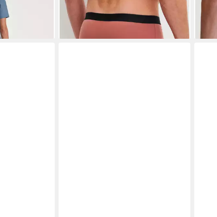
-50
+1