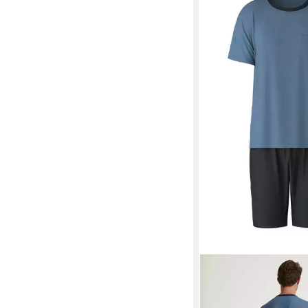
CALIDA
Shorty Relax 
tlg) mit kleiner Brustt
ab 46,99 €
UVP
59,95 