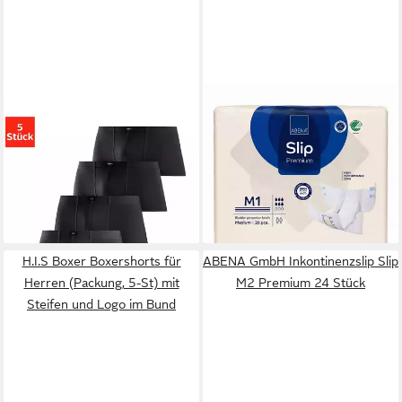
H.I.S
Hipster (Packung, 5-St)
ABENA GMBH
Inkontinenzslip
knapp sitzende Boxershorts
Slip M1 Premium 26 Stück
ab 24,99 €
28,29 €
aus Baumwollstretch
(5,00 €/ 1 Stk)
(1,09 €/ 1 Stk)
+2
H.I.S Boxer Boxershorts für
ABENA GmbH Inkontinenzslip Slip
Herren (Packung, 5-St) mit
M2 Premium 24 Stück
Steifen und Logo im Bund