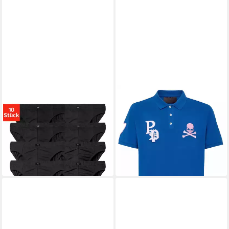
H.I.S
Slip Männer Unterhose
PHILIPP PLEIN
Poloshirt SS
(Packung, 10-St) in Unifarben
Multi Skull Logo Polohemd
ab 29,99 €
209,00 €
UVP
495,00 €
(3,00 €/ 1 Stk)
-58%
+2
+2