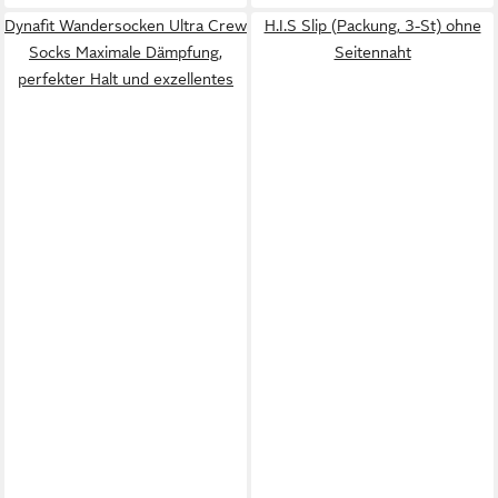
Dynafit Wandersocken Ultra Crew
H.I.S Slip (Packung, 3-St) ohne
Socks Maximale Dämpfung,
Seitennaht
perfekter Halt und exzellentes