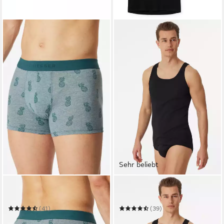
Sehr beliebt
SCHIESSER
SCHIESSER
Boxershorts 95/5 Multipacks
Unterhemd Original Classics
(41)
(39)
ab 44,99 €
ab 23,99 €
UVP
59,95 €
UVP
29,95 €