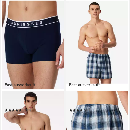
Fast ausverkauft
Fast ausverkauft
SCHIESSER
SCHIESSER
Boxer 95/5
Boxer Boxershorts
(187)
(1)
ab 29,99 €
48,93 €
UVP
39,95 €
69,90 €
(10,00 €/ 1 Stk)
(12,23 €/ 1 Stk)
-25%
-30%