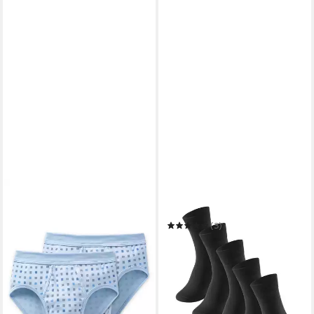
SCHIESSER
Socken Bluebird
(3)
19,99 €
UVP
24,95 €
(4,00 €/ 1 Stk)
-20%
in 2-3 Werktagen bei dir