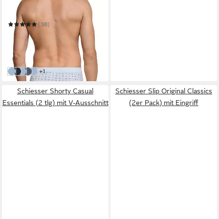
SCHIESSER
Slip Essentials
(38)
ab 19,99 €
UVP
24,95 €
(10,00 €/ 1 Stk)
-20%
in 2-3 Werktagen bei dir
weitere Farben:
+1
802-Blau
815-Blau
Air
Navy / Blau
Hellblau
Schiesser Shorty Casual
Schiesser Slip Original Classics
Essentials (2 tlg) mit V-Ausschnitt
(2er Pack) mit Eingriff