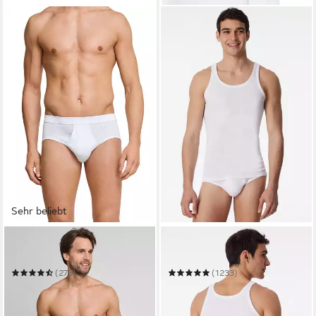
Sehr beliebt
SCHIESSER
SCHIESSER
Slip Original Classics
Unterhemd Original Classics
(276)
(1233)
ab 27,99 €
ab 27,99 €
UVP
34,45 €
UVP
34,45 €
(9,33 €/ 1 Stk)
(9,33 €/ 1 Stk)
-19%
-19%