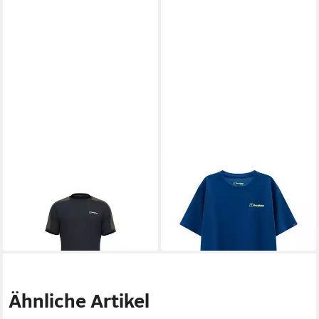
BERGHAUS
T-Shirt T-Shirt M
BERGHAUS
T-Shirt T-Shirt M
URBAN TECH TEE SS
Graphic Tee #4
32,00 €
28,00 €
UVP
40,00 €
UVP
35,00 €
-20%
-20%
Ähnliche Artikel