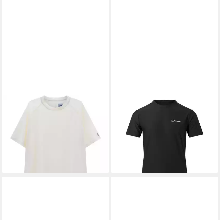
BERGHAUS
T-Shirt T-Shirt
BERGHAUS
T-Shirt T-Shirt M
NEW M Everyday Tech T
24/7 TECH TEE CREW
36,00 €
32,00 €
UVP
45,00 €
UVP
40,00 €
-20%
-20%