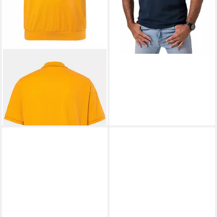
MEN PLUS
Poloshirt Poloshirt
Bauchfit Basic Piqué Halbarm
16,99 €
22,99 €
-26%
+8