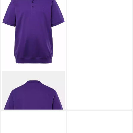
JP1880
Poloshirt Poloshirt
Bauchfit Basic Halbarm Piqué
29,99 €
+18