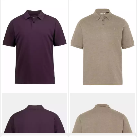
JP1880
Poloshirt Poloshirt
MEN PLUS
Poloshirt Poloshirt
Basic Halbarm Piqué
Basic Piqué Halbarm
22,99 €
19,99 €
+24
+12