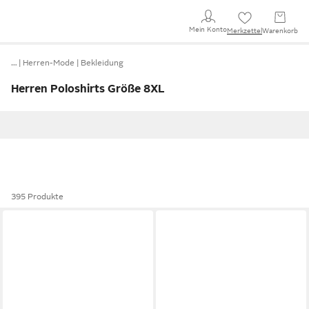
Mein Konto
Merkzettel
Warenkorb
…
Herren-Mode
Bekleidung
Herren Poloshirts Größe 8XL
395 Produkte