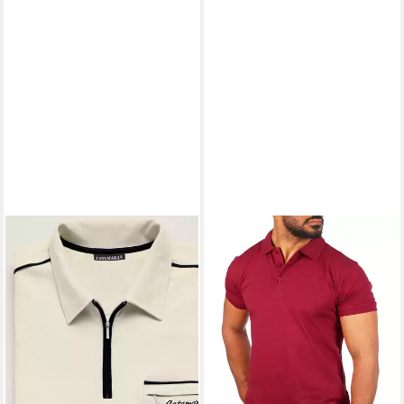
WITT
T-Shirt Kurzarm-
Poloshirt .
49,99 €
+4