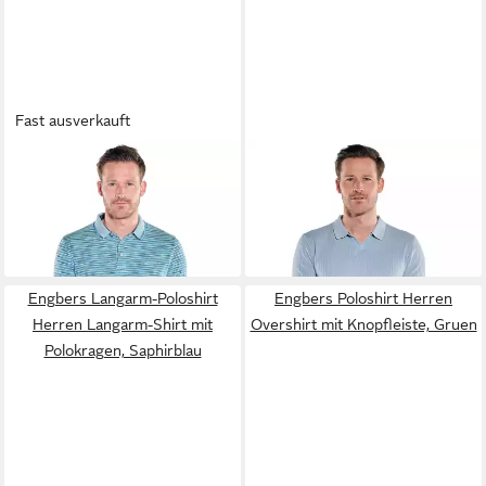
Fast ausverkauft
ENGBERS
Poloshirt Herren
ENGBERS
Poloshirt Herren
Polo-Shirt meliert, Hellgruen
Poloshirt mit Struktur, Hellblau
55,99 €
69,99 €
69,99 €
-20%
Engbers Langarm-Poloshirt
Engbers Poloshirt Herren
Herren Langarm-Shirt mit
Overshirt mit Knopfleiste, Gruen
Polokragen, Saphirblau