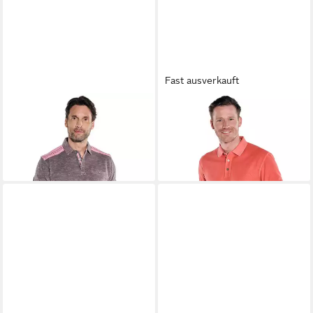
Fast ausverkauft
ENGBERS
Poloshirt Herren
ENGBERS
Poloshirt Herren
Poloshirt, Rosa
Polo-Shirt strukturiert, Hellrot
59,99 €
41,99 €
59,99 €
-30%